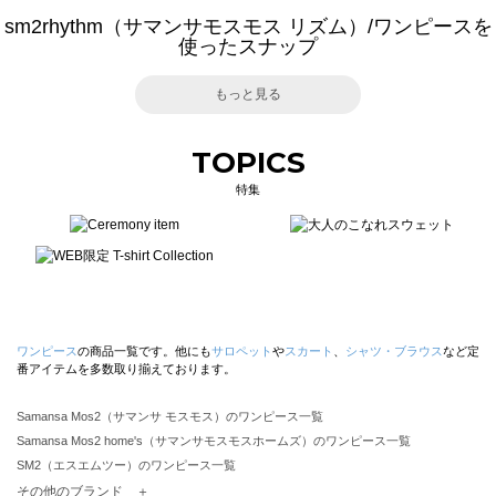
sm2rhythm（サマンサモスモス リズム）/ワンピースを
使ったスナップ
もっと見る
TOPICS
特集
ワンピース
の商品一覧です。他にも
サロペット
や
スカート
、
シャツ・ブラウス
など定
番アイテムを多数取り揃えております。
Samansa Mos2（サマンサ モスモス）のワンピース一覧
Samansa Mos2 home's（サマンサモスモスホームズ）のワンピース一覧
SM2（エスエムツー）のワンピース一覧
TSUHARU by Samansa Mos2（ツハルバイサマンサモスモス）のワンピース一覧
その他のブランド ＋