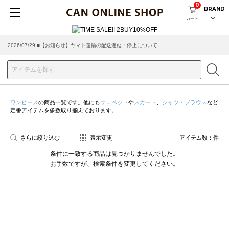
0
BRAND
カート
2026/07/29 ■【お知らせ】ヤマト運輸の配送遅延・停止について
ワンピース
の商品一覧です。他にも
サロペット
や
スカート
、
シャツ・ブラウス
など
定番アイテムを多数取り揃えております。
さらに絞り込む
表示変更
アイテム数：
件
条件に一致する商品は見つかりませんでした。
お手数ですが、検索条件を変更してください。