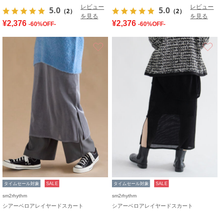
レビュー
レビュー
5.0
5.0
（2）
（2）
を見る
を見る
¥2,376
¥2,376
-60%OFF-
-60%OFF-
お気に入り
タイムセール対象
SALE
タイムセール対象
SALE
sm2rhythm
sm2rhythm
シアーベロアレイヤードスカート
シアーベロアレイヤードスカート