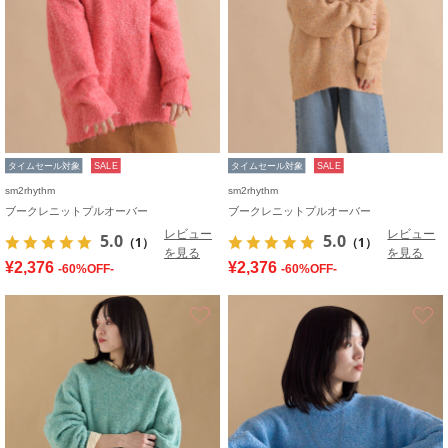
タイムセール対象
SALE
タイムセール対象
SALE
sm2rhythm
sm2rhythm
ブークレニットプルオーバー
ブークレニットプルオーバー
レビュー
レビュー
5.0
5.0
（1）
（1）
を見る
を見る
¥2,376
¥2,376
-60%OFF-
-60%OFF-
お気に入り