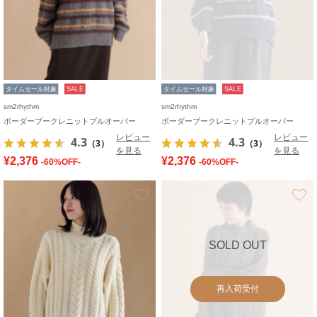
タイムセール対象
SALE
タイムセール対象
SALE
sm2rhythm
sm2rhythm
ボーダーブークレニットプルオーバー
ボーダーブークレニットプルオーバー
レビュー
レビュー
4.3
4.3
（3）
（3）
を見る
を見る
¥2,376
¥2,376
-60%OFF-
-60%OFF-
お気に入り
SOLD OUT
再入荷受付