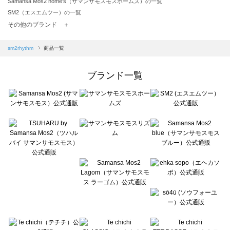
Samansa Mos2 home's（サマンサモスモスホームズ）の一覧
SM2（エスエムツー）の一覧
TSUHARU by Samansa Mos2（ツハルバイサマンサモスモス）の一覧
その他のブランド ＋
sm2rhythm（サマンサモスモス リズム）の一覧
Samansa Mos2 blue（サマンサモスモス ブルー）の一覧
sm2rhythm
商品一覧
Samansa Mos2 Lagom（サマンサモスモス ラーゴム）の一覧
ehka sopo（エヘカソポ）の一覧
ブランド一覧
sō4ū（ソウフォーユー）の一覧
Te chichi（テチチ）の一覧
Te chichi CLASSIC（テチチ クラシック）の一覧
Te chichi TERRASSE（テチチ テラス）の一覧
Lugnoncure（ルノンキュール）の一覧
BETTY'S BLUE（べティーズブルー）の一覧
Wpc.（ワールドパーティー）の一覧