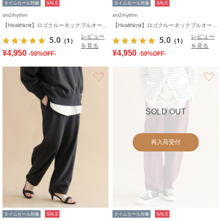
タイムセール対象
SALE
タイムセール対象
SALE
sm2rhythm
sm2rhythm
【Healthknit】ロゴクルーネックプルオーバー
【Healthknit】ロゴクルーネックプルオーバー
レビュー
レビュー
5.0
5.0
（1）
（1）
を見る
を見る
¥4,950
¥4,950
-50%OFF-
-50%OFF-
お気に入り
SOLD OUT
再入荷受付
タイムセール対象
SALE
タイムセール対象
SALE