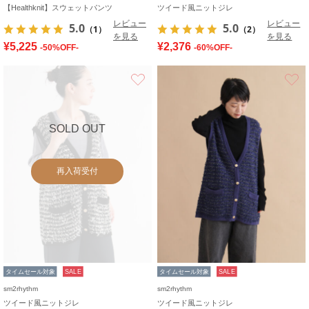
【Healthknit】スウェットパンツ
ツイード風ニットジレ
レビュー
レビュー
5.0
5.0
（1）
（2）
を見る
を見る
¥5,225
¥2,376
-50%OFF-
-60%OFF-
お気に入り
SOLD OUT
再入荷受付
タイムセール対象
SALE
タイムセール対象
SALE
sm2rhythm
sm2rhythm
ツイード風ニットジレ
ツイード風ニットジレ