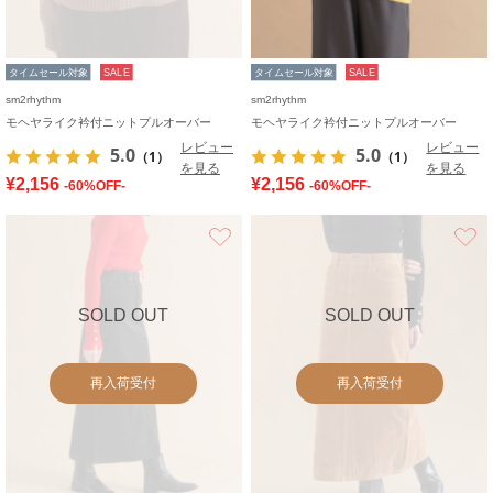
タイムセール対象
SALE
タイムセール対象
SALE
sm2rhythm
sm2rhythm
モヘヤライク衿付ニットプルオーバー
モヘヤライク衿付ニットプルオーバー
レビュー
レビュー
5.0
5.0
（1）
（1）
を見る
を見る
¥2,156
¥2,156
-60%OFF-
-60%OFF-
お気に入り
SOLD OUT
SOLD OUT
再入荷受付
再入荷受付