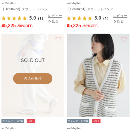
sm2rhythm
sm2rhythm
【Healthknit】スウェットパンツ
【Healthknit】スウェットパンツ
レビュー
レビュー
5.0
5.0
（1）
（1）
を見る
を見る
¥5,225
¥5,225
-50%OFF-
-50%OFF-
お気に入り
SOLD OUT
再入荷受付
タイムセール対象
SALE
タイムセール対象
SALE
sm2rhythm
sm2rhythm