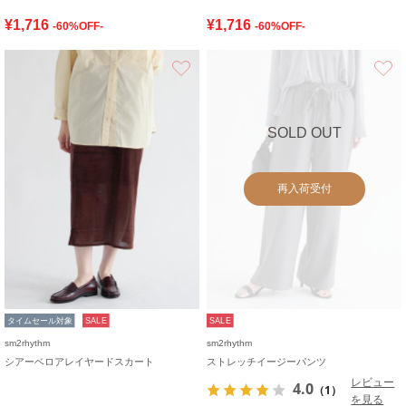
¥1,716
¥1,716
-60%OFF-
-60%OFF-
お気に入り
SOLD OUT
再入荷受付
タイムセール対象
SALE
SALE
sm2rhythm
sm2rhythm
シアーベロアレイヤードスカート
ストレッチイージーパンツ
レビュー
4.0
（1）
を見る