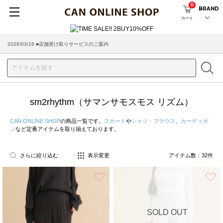
0
BRAND
カート
2026/08/04 ■8/13(木)AM2:00～サイトメンテナンス実施のお知らせ
2026/03/18 ■店舗受け取りサービスのご案内
sm2rhythm（サマンサモスモス リズム）
CAN ONLINE SHOP
の商品一覧です。
スカート
や
シャツ・ブラウス
、
カーディガ
ン
など定番アイテムを取り揃えております。
さらに絞り込む
表示変更
アイテム数：
32
件
お気に入り
SOLD OUT