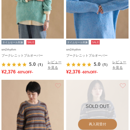
タイムセール対象
SALE
タイムセール対象
SALE
sm2rhythm
sm2rhythm
ブークレニットプルオーバー
ブークレニットプルオーバー
レビュー
レビュー
5.0
5.0
（1）
（1）
を見る
を見る
¥2,376
¥2,376
-60%OFF-
-60%OFF-
お気に入り
SOLD OUT
再入荷受付