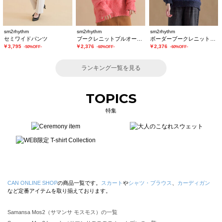
sm2rhythm
sm2rhythm
sm2rhythm
セミワイドパンツ
ブークレニットプルオーバー
ボーダーブークレニットプルオーバー
￥3,795
￥2,376
￥2,376
-50%OFF-
-60%OFF-
-60%OFF-
ランキング一覧を見る
TOPICS
特集
CAN ONLINE SHOP
の商品一覧です。
スカート
や
シャツ・ブラウス
、
カーディガン
など定番アイテムを取り揃えております。
Samansa Mos2（サマンサ モスモス）の一覧