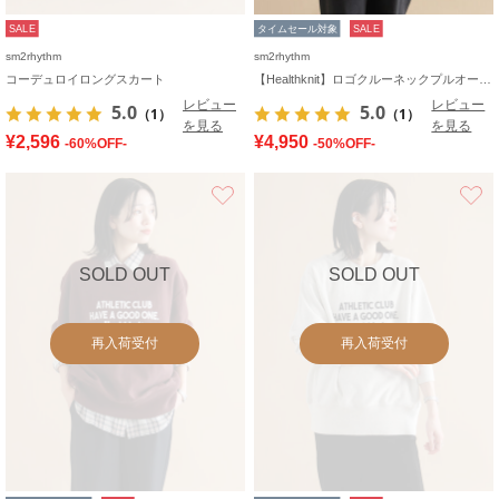
SALE
タイムセール対象
SALE
sm2rhythm
sm2rhythm
コーデュロイロングスカート
【Healthknit】ロゴクルーネックプルオーバー
レビュー
レビュー
5.0
5.0
（1）
（1）
を見る
を見る
¥2,596
¥4,950
-60%OFF-
-50%OFF-
お気に入り
SOLD OUT
SOLD OUT
再入荷受付
再入荷受付