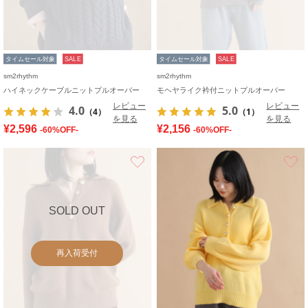
タイムセール対象
SALE
タイムセール対象
SALE
sm2rhythm
sm2rhythm
ハイネックケーブルニットプルオーバー
モヘヤライク衿付ニットプルオーバー
レビュー
レビュー
4.0
5.0
（4）
（1）
を見る
を見る
¥2,596
¥2,156
-60%OFF-
-60%OFF-
お気に入り
SOLD OUT
再入荷受付