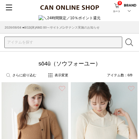
0
BRAND
カート
2026/08/04 ■8/13(木)AM2:00～サイトメンテナンス実施のお知らせ
sō4ū（ソウフォーユー）
さらに絞り込む
表示変更
アイテム数：
6
件
お気に入り