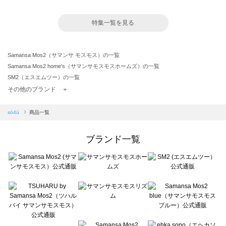
特集一覧を見る
Samansa Mos2（サマンサ モスモス）の一覧
Samansa Mos2 home's（サマンサモスモスホームズ）の一覧
SM2（エスエムツー）の一覧
TSUHARU by Samansa Mos2（ツハルバイサマンサモスモス）の一覧
その他のブランド ＋
sm2rhythm（サマンサモスモス リズム）の一覧
Samansa Mos2 blue（サマンサモスモス ブルー）の一覧
sō4ū
商品一覧
Samansa Mos2 Lagom（サマンサモスモス ラーゴム）の一覧
ehka sopo（エヘカソポ）の一覧
ブランド一覧
sō4ū（ソウフォーユー）の一覧
Te chichi（テチチ）の一覧
Te chichi CLASSIC（テチチ クラシック）の一覧
Te chichi TERRASSE（テチチ テラス）の一覧
Lugnoncure（ルノンキュール）の一覧
BETTY'S BLUE（べティーズブルー）の一覧
Wpc.（ワールドパーティー）の一覧