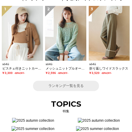
1
2
3
sō4ū
sō4ū
sō4ū
ビスチェ付きニットカーディガン
メッシュニットプルオーバー
折り返しワイドスラックス
￥3,300
￥2,596
￥3,520
-60%OFF-
-60%OFF-
-60%OFF-
ランキング一覧を見る
TOPICS
特集