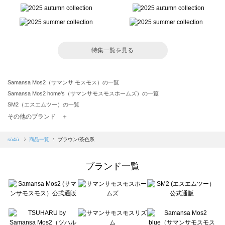
特集一覧を見る
Samansa Mos2（サマンサ モスモス）の一覧
Samansa Mos2 home's（サマンサモスモスホームズ）の一覧
SM2（エスエムツー）の一覧
TSUHARU by Samansa Mos2（ツハルバイサマンサモスモス）の一覧
その他のブランド ＋
sm2rhythm（サマンサモスモス リズム）の一覧
Samansa Mos2 blue（サマンサモスモス ブルー）の一覧
sō4ū
商品一覧
ブラウン/茶色系
Samansa Mos2 Lagom（サマンサモスモス ラーゴム）の一覧
ehka sopo（エヘカソポ）の一覧
ブランド一覧
sō4ū（ソウフォーユー）の一覧
Te chichi（テチチ）の一覧
Te chichi CLASSIC（テチチ クラシック）の一覧
Te chichi TERRASSE（テチチ テラス）の一覧
Lugnoncure（ルノンキュール）の一覧