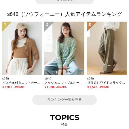
sō4ū（ソウフォーユー）人気アイテムランキング
1
2
3
sō4ū
sō4ū
sō4ū
ビスチェ付きニットカーディガン
メッシュニットプルオーバー
折り返しワイドスラックス
￥3,300
￥2,596
￥3,520
-60%OFF-
-60%OFF-
-60%OFF-
ランキング一覧を見る
TOPICS
特集