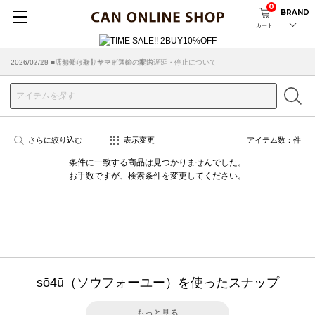
0
BRAND
カート
2026/07/29 ■【お知らせ】ヤマト運輸の配送遅延・停止について
2026/03/18 ■店舗受け取りサービスのご案内
さらに絞り込む
表示変更
アイテム数：
件
条件に一致する商品は見つかりませんでした。
お手数ですが、検索条件を変更してください。
sō4ū（ソウフォーユー）を使ったスナップ
もっと見る