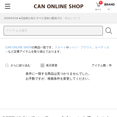
0
BRAND
カート
2026/07/29 ■【お知らせ】ヤマト運輸の配送遅延・停止について
2026/03/18 ■店舗受け取りサービスのご案内
CAN ONLINE SHOP
の商品一覧です。
スカート
や
シャツ・ブラウス
、
カーディガ
ン
など定番アイテムを取り揃えております。
さらに絞り込む
表示変更
アイテム数：
件
条件に一致する商品は見つかりませんでした。
お手数ですが、検索条件を変更してください。