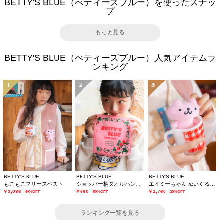
BETTY'S BLUE（べティーズブルー）を使ったスナッ
プ
もっと見る
BETTY'S BLUE（べティーズブルー）人気アイテムラ
ンキング
1
2
3
BETTY'S BLUE
BETTY'S BLUE
BETTY'S BLUE
もこもこフリースベスト
ショッパー柄タオルハンカチ
エイミーちゃん ぬいぐるみチャーム
￥3,036
￥660
￥1,760
-60%OFF-
-50%OFF-
-20%OFF-
ランキング一覧を見る