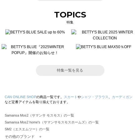
TOPICS
特集
特集一覧を見る
CAN ONLINE SHOP
の商品一覧です。
スカート
や
シャツ・ブラウス
、
カーディガン
など定番アイテムを取り揃えております。
Samansa Mos2（サマンサ モスモス）の一覧
Samansa Mos2 home's（サマンサモスモスホームズ）の一覧
SM2（エスエムツー）の一覧
TSUHARU by Samansa Mos2（ツハルバイサマンサモスモス）の一覧
その他のブランド ＋