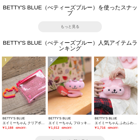
BETTY'S BLUE（べティーズブルー）を使ったスナッ
プ
もっと見る
BETTY'S BLUE（べティーズブルー）人気アイテムラ
ンキング
1
2
3
BETTY'S BLUE
BETTY'S BLUE
BETTY'S BLUE
エイミーちゃん クリアポーチ
エイミーちゃん フロッキーチャーム
エイミーちゃん ふわふわショルダーバッグ
￥1,188
￥1,012
￥1,716
-60%OFF-
-60%OFF-
-60%OFF-