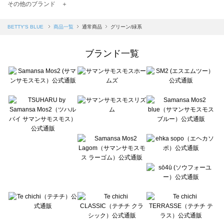
TSUHARU by Samansa Mos2（ツハルバイサマンサモスモス）の一覧
その他のブランド ＋
sm2rhythm（サマンサモスモス リズム）の一覧
Samansa Mos2 blue（サマンサモスモス ブルー）の一覧
BETTY'S BLUE
商品一覧
通常商品
グリーン/緑系
Samansa Mos2 Lagom（サマンサモスモス ラーゴム）の一覧
ehka sopo（エヘカソポ）の一覧
ブランド一覧
sō4ū（ソウフォーユー）の一覧
Te chichi（テチチ）の一覧
Te chichi CLASSIC（テチチ クラシック）の一覧
Te chichi TERRASSE（テチチ テラス）の一覧
Lugnoncure（ルノンキュール）の一覧
BETTY'S BLUE（べティーズブルー）の一覧
Wpc.（ワールドパーティー）の一覧