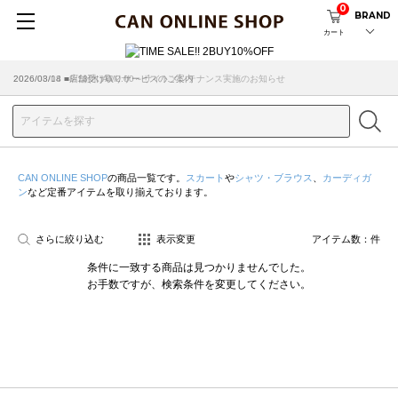
0
BRAND
カート
2026/08/04 ■8/13(木)AM2:00～サイトメンテナンス実施のお知らせ
2026/03/18 ■店舗受け取りサービスのご案内
CAN ONLINE SHOP
の商品一覧です。
スカート
や
シャツ・ブラウス
、
カーディガ
ン
など定番アイテムを取り揃えております。
さらに絞り込む
表示変更
アイテム数：
件
条件に一致する商品は見つかりませんでした。
お手数ですが、検索条件を変更してください。