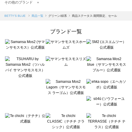
TSUHARU by Samansa Mos2（ツハルバイサマンサモスモス）の一覧
その他のブランド ＋
sm2rhythm（サマンサモスモス リズム）の一覧
Samansa Mos2 blue（サマンサモスモス ブルー）の一覧
BETTY'S BLUE
商品一覧
グリーン/緑系
商品ステータス:期間限定、セール
Samansa Mos2 Lagom（サマンサモスモス ラーゴム）の一覧
ehka sopo（エヘカソポ）の一覧
ブランド一覧
sō4ū（ソウフォーユー）の一覧
Te chichi（テチチ）の一覧
Te chichi CLASSIC（テチチ クラシック）の一覧
Te chichi TERRASSE（テチチ テラス）の一覧
Lugnoncure（ルノンキュール）の一覧
BETTY'S BLUE（べティーズブルー）の一覧
Wpc.（ワールドパーティー）の一覧