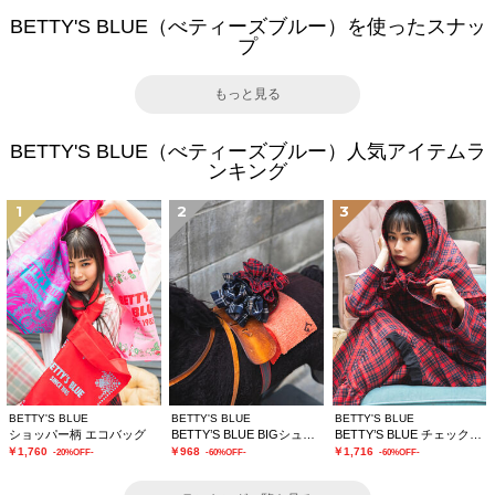
BETTY'S BLUE（べティーズブルー）を使ったスナッ
プ
もっと見る
BETTY'S BLUE（べティーズブルー）人気アイテムラ
ンキング
1
2
3
BETTY'S BLUE
BETTY'S BLUE
BETTY'S BLUE
ショッパー柄 エコバッグ
BETTY’S BLUE BIGシュシュ
BETTY’S BLUE チェックストール
￥1,760
￥968
￥1,716
-20%OFF-
-60%OFF-
-60%OFF-