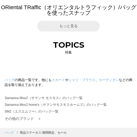
ORiental TRaffic（オリエンタルトラフィック）/バッグ
を使ったスナップ
もっと見る
TOPICS
特集
バッグ
の商品一覧です。他にも
スカート
や
シャツ・ブラウス
、
カーディガン
などの商
品を取り揃えております。
Samansa Mos2（サマンサ モスモス）のバッグ一覧
Samansa Mos2 home's（サマンサモスモスホームズ）のバッグ一覧
SM2（エスエムツー）のバッグ一覧
TSUHARU by Samansa Mos2（ツハルバイサマンサモスモス）のバッグ一覧
その他のブランド ＋
sm2rhythm（サマンサモスモス リズム）のバッグ一覧
Samansa Mos2 blue（サマンサモスモス ブルー）のバッグ一覧
バッグ
商品ステータス:期間限定、セール