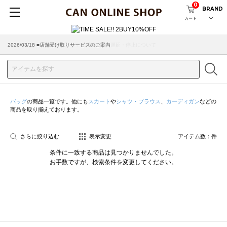
0
BRAND
カート
2026/07/29 ■【お知らせ】ヤマト運輸の配送遅延・停止について
2026/03/18 ■店舗受け取りサービスのご案内
バッグ
の商品一覧です。他にも
スカート
や
シャツ・ブラウス
、
カーディガン
などの
商品を取り揃えております。
さらに絞り込む
表示変更
アイテム数：
件
条件に一致する商品は見つかりませんでした。
お手数ですが、検索条件を変更してください。