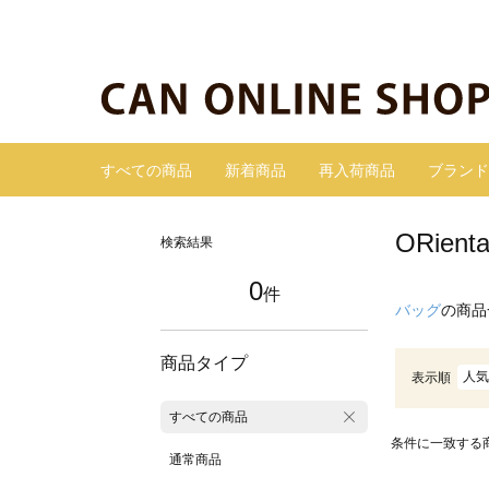
すべての商品
新着商品
再入荷商品
ブランド
ORie
検索結果
0
件
バッグ
の商品
商品タイプ
人気
表示順
すべての商品
条件に一致する
通常商品