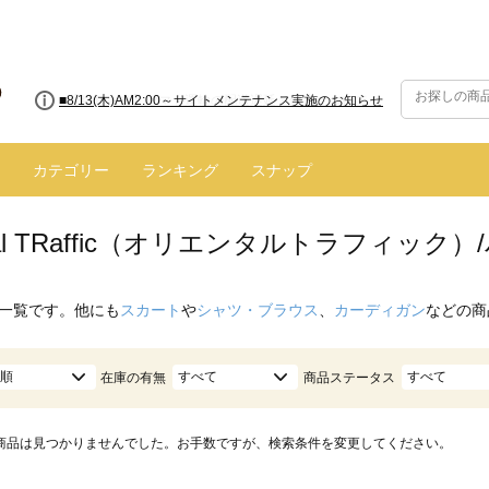
■8/13(木)AM2:00～サイトメンテナンス実施のお知らせ
カテゴリー
ランキング
スナップ
ntal TRaffic（オリエンタルトラフィック）
一覧です。他にも
スカート
や
シャツ・ブラウス
、
カーディガン
などの商
順
すべて
すべて
在庫の有無
商品ステータス
商品は見つかりませんでした。お手数ですが、検索条件を変更してください。