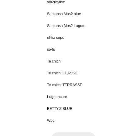
sm2rhythm
Samansa Mos2 blue
Samansa Mos2 Lagom
ehka sopo
sō4ū
Te chichi
Te chichi CLASSIC
Te chichi TERRASSE
Lugnoncure
BETTY'S BLUE
Wpc.