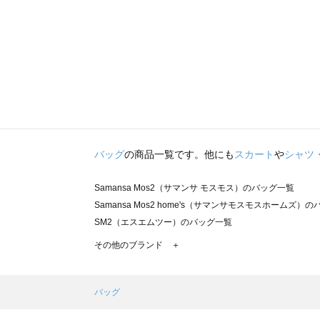
バッグ
の商品一覧です。他にも
スカート
や
シャツ
Samansa Mos2（サマンサ モスモス）のバッグ一覧
Samansa Mos2 home's（サマンサモスモスホームズ）
SM2（エスエムツー）のバッグ一覧
TSUHARU by Samansa Mos2（ツハルバイサマンサ
その他のブランド ＋
sm2rhythm（サマンサモスモス リズム）のバッグ一覧
Samansa Mos2 blue（サマンサモスモス ブルー）のバッ
Samansa Mos2 Lagom（サマンサモスモス ラーゴム）
バッグ
ehka sopo（エヘカソポ）のバッグ一覧