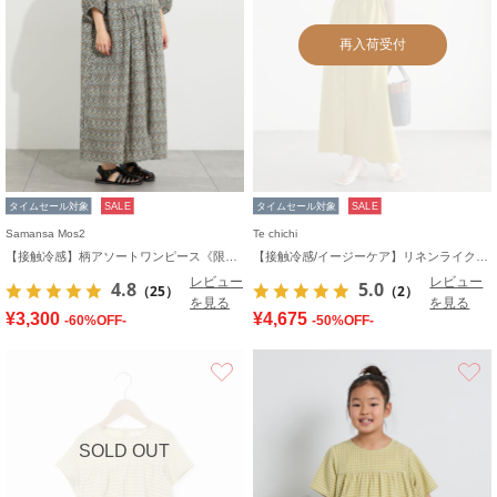
再入荷受付
タイムセール対象
SALE
タイムセール対象
SALE
Samansa Mos2
Te chichi
【接触冷感】柄アソートワンピース《限定カラーあり》
【接触冷感/イージーケア】リネンライクワンピース
レビュー
レビュー
4.8
5.0
（25）
（2）
を見る
を見る
¥3,300
¥4,675
-60%OFF-
-50%OFF-
お気に入り
SOLD OUT