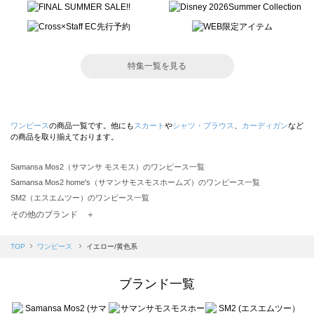
特集一覧を見る
ワンピース
の商品一覧です。他にも
スカート
や
シャツ・ブラウス
、
カーディガン
など
の商品を取り揃えております。
Samansa Mos2（サマンサ モスモス）のワンピース一覧
Samansa Mos2 home's（サマンサモスモスホームズ）のワンピース一覧
SM2（エスエムツー）のワンピース一覧
TSUHARU by Samansa Mos2（ツハルバイサマンサモスモス）のワンピース一覧
その他のブランド ＋
sm2rhythm（サマンサモスモス リズム）のワンピース一覧
Samansa Mos2 blue（サマンサモスモス ブルー）のワンピース一覧
TOP
ワンピース
イエロー/黄色系
Samansa Mos2 Lagom（サマンサモスモス ラーゴム）のワンピース一覧
ehka sopo（エヘカソポ）のワンピース一覧
ブランド一覧
sō4ū（ソウフォーユー）のワンピース一覧
Te chichi（テチチ）のワンピース一覧