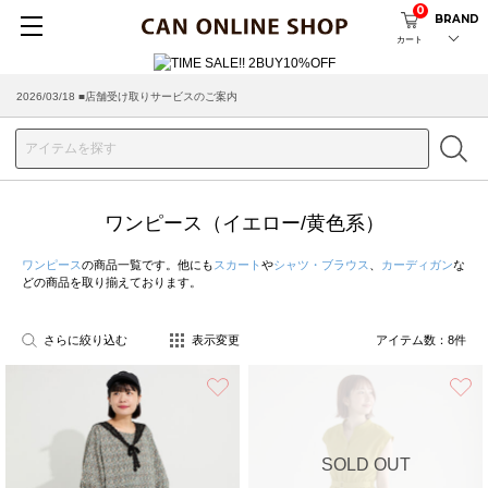
0
BRAND
カート
2026/03/18 ■店舗受け取りサービスのご案内
ワンピース（イエロー/黄色系）
ワンピース
の商品一覧です。他にも
スカート
や
シャツ・ブラウス
、
カーディガン
な
どの商品を取り揃えております。
さらに絞り込む
表示変更
アイテム数：
8
件
お気に入り
SOLD OUT