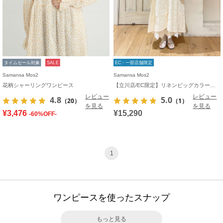
タイムセール対象
SALE
EC・一部店舗限定
Samansa Mos2
Samansa Mos2
花柄シャーリングワンピース
【立川店/EC限定】リネンビッグカラーワンピース
レビュー
レビュー
4.8
5.0
（20）
（1）
を見る
を見る
¥3,476
¥15,290
-60%OFF-
1
ワンピースを使ったスナップ
もっと見る