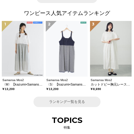
ワンピース人気アイテムランキング
1
2
3
Samansa Mos2
Samansa Mos2
Samansa Mos2
〈M〉【kazumi×Samansa Mos2】キャミワンピース《WEB限定カラーあり》
〈S〉【kazumi×Samansa Mos2】キャミワンピース《WEB限定カラーあり》
カットドビー胸元レースワンピース
￥13,200
￥13,200
￥8,690
ランキング一覧を見る
TOPICS
特集