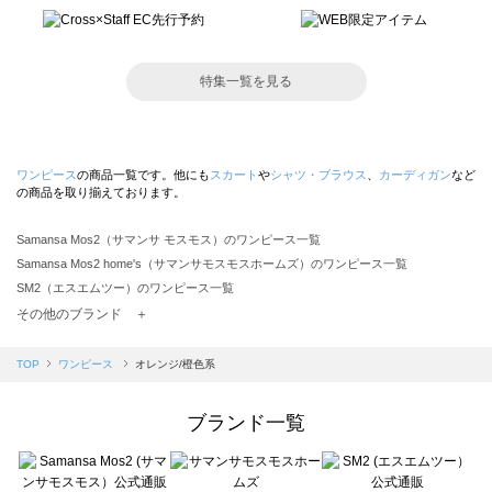
特集一覧を見る
ワンピース
の商品一覧です。他にも
スカート
や
シャツ・ブラウス
、
カーディガン
など
の商品を取り揃えております。
Samansa Mos2（サマンサ モスモス）のワンピース一覧
Samansa Mos2 home's（サマンサモスモスホームズ）のワンピース一覧
SM2（エスエムツー）のワンピース一覧
TSUHARU by Samansa Mos2（ツハルバイサマンサモスモス）のワンピース一覧
その他のブランド ＋
sm2rhythm（サマンサモスモス リズム）のワンピース一覧
Samansa Mos2 blue（サマンサモスモス ブルー）のワンピース一覧
TOP
ワンピース
オレンジ/橙色系
Samansa Mos2 Lagom（サマンサモスモス ラーゴム）のワンピース一覧
ehka sopo（エヘカソポ）のワンピース一覧
ブランド一覧
sō4ū（ソウフォーユー）のワンピース一覧
Te chichi（テチチ）のワンピース一覧
Te chichi CLASSIC（テチチ クラシック）のワンピース一覧