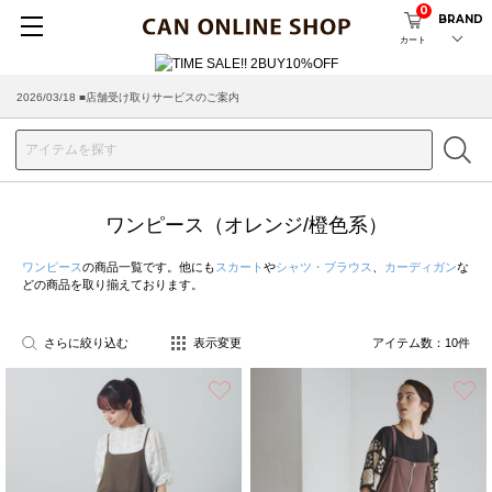
0
BRAND
カート
2026/03/18 ■店舗受け取りサービスのご案内
ワンピース（オレンジ/橙色系）
ワンピース
の商品一覧です。他にも
スカート
や
シャツ・ブラウス
、
カーディガン
な
どの商品を取り揃えております。
さらに絞り込む
表示変更
アイテム数：
10
件
お気に入り