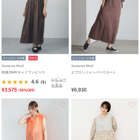
タイムセール対象
SALE
タイムセール対象
Samansa Mos2
Samansa Mos2
前後2WAYキャミワンピース
エプロンジャンパースカート
レビュー
4.6
（5）
を見る
¥3,575
¥6,930
-50%OFF-
お気に入り