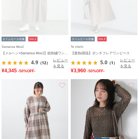
タイムセール対象
SALE
タイムセール対象
SALE
Samansa Mos2
Te chichi
【メルヘン×Samansa Mos2】総刺繍ワンピース
【遮熱/調温】ポンチフレアワンピース
レビュー
レビュー
4.9
5.0
（12）
（1）
を見る
を見る
¥4,345
¥3,960
-50%OFF-
-50%OFF-
お気に入り