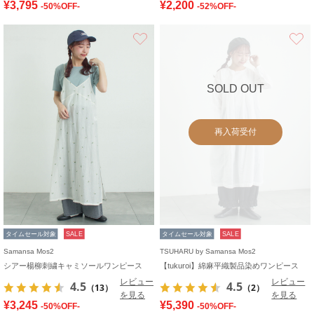
¥3,795
¥2,200
-50%OFF-
-52%OFF-
お気に入り
SOLD OUT
再入荷受付
タイムセール対象
SALE
タイムセール対象
SALE
Samansa Mos2
TSUHARU by Samansa Mos2
シアー楊柳刺繍キャミソールワンピース
【tukuroi】綿麻平織製品染めワンピース
レビュー
レビュー
4.5
4.5
（13）
（2）
を見る
を見る
¥3,245
¥5,390
-50%OFF-
-50%OFF-