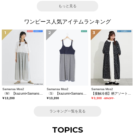
もっと見る
ワンピース人気アイテムランキング
1
2
3
Samansa Mos2
Samansa Mos2
Samansa Mos2
〈M〉【kazumi×Samansa Mos2】キャミワンピース《WEB限定カラーあり》
〈S〉【kazumi×Samansa Mos2】キャミワンピース《WEB限定カラーあり》
【接触冷感】柄アソートワンピース《限定カラーあり》
￥13,200
￥13,200
￥3,300
-60%OFF-
ランキング一覧を見る
TOPICS