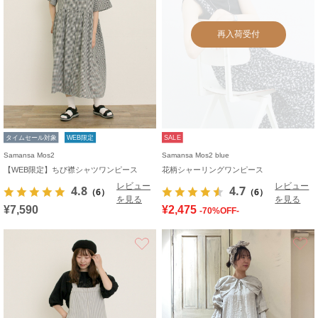
再入荷受付
タイムセール対象
WEB限定
SALE
Samansa Mos2
Samansa Mos2 blue
【WEB限定】ちび襟シャツワンピース
花柄シャーリングワンピース
レビュー
レビュー
4.8
4.7
（6）
（6）
を見る
を見る
¥7,590
¥2,475
-70%OFF-
お気に入り