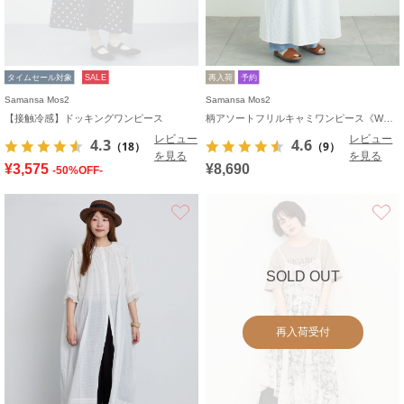
タイムセール対象
SALE
再入荷
予約
Samansa Mos2
Samansa Mos2
【接触冷感】ドッキングワンピース
柄アソートフリルキャミワンピース《WEB限定カラーあり》
レビュー
レビュー
4.3
4.6
（18）
（9）
を見る
を見る
¥3,575
¥8,690
-50%OFF-
お気に入り
SOLD OUT
再入荷受付