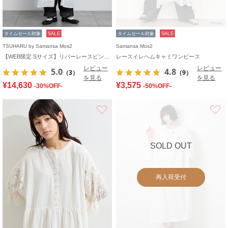
タイムセール対象
SALE
タイムセール対象
SALE
TSUHARU by Samansa Mos2
Samansa Mos2
【WEB限定 Sサイズ】リバーレースピンタック襟付きワンピース
レースイレヘムキャミワンピース
レビュー
レビュー
5.0
4.8
（3）
（9）
を見る
を見る
¥14,630
¥3,575
-30%OFF-
-50%OFF-
お気に入り
SOLD OUT
再入荷受付