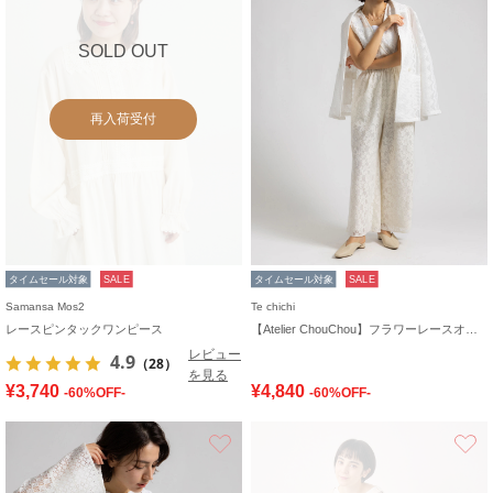
SOLD OUT
再入荷受付
タイムセール対象
SALE
タイムセール対象
SALE
Samansa Mos2
Te chichi
レースピンタックワンピース
【Atelier ChouChou】フラワーレースオールインワン
レビュー
4.9
（28）
を見る
¥3,740
¥4,840
-60%OFF-
-60%OFF-
お気に入り