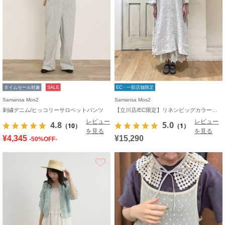
タイムセール対象
SALE
EC・一部店舗限定
Samansa Mos2
Samansa Mos2
刺繍デニム/ヒッコリーサロペットパンツ
【立川店/EC限定】リネンビッグカラーワンピース
レビュー
レビュー
4.8
5.0
（10）
（1）
を見る
を見る
¥4,345
¥15,290
-50%OFF-
お気に入り