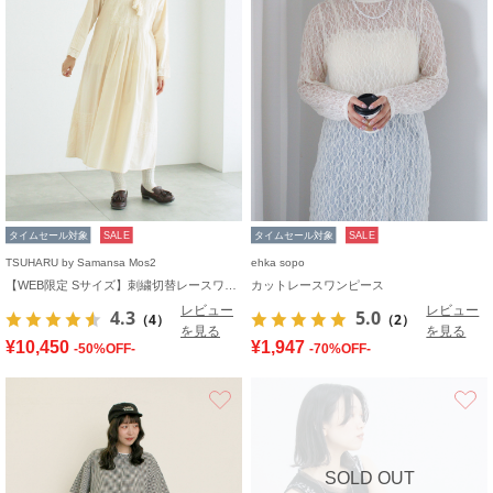
タイムセール対象
SALE
タイムセール対象
SALE
TSUHARU by Samansa Mos2
ehka sopo
【WEB限定 Sサイズ】刺繍切替レースワンピース
カットレースワンピース
レビュー
レビュー
4.3
5.0
（4）
（2）
を見る
を見る
¥10,450
¥1,947
-50%OFF-
-70%OFF-
お気に入り
SOLD OUT