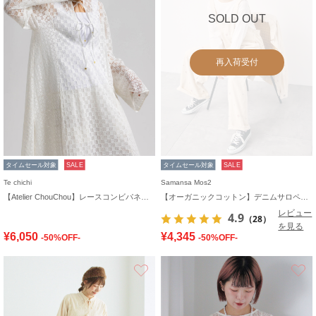
SOLD OUT
再入荷受付
タイムセール対象
SALE
タイムセール対象
SALE
Te chichi
Samansa Mos2
【Atelier ChouChou】レースコンビパネルワンピース
【オーガニックコットン】デニムサロペット
レビュー
4.9
（28）
を見る
¥6,050
¥4,345
-50%OFF-
-50%OFF-
お気に入り