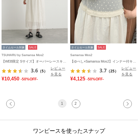
タイムセール対象
SALE
タイムセール対象
SALE
TSUHARU by Samansa Mos2
Samansa Mos2
【WEB限定 Sサイズ】オーバーレースキャミワンピース
【ゆべし×Samansa Mos2】インナー付キャミワンピース
レビュー
レビュー
3.6
3.7
（5）
（25）
を見る
を見る
¥10,450
¥4,125
-50%OFF-
-50%OFF-
1
2
ワンピースを使ったスナップ