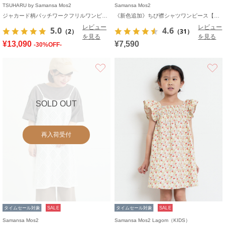
TSUHARU by Samansa Mos2
Samansa Mos2
ジャカード柄パッチワークフリルワンピース
《新色追加》ちび襟シャツワンピース【WEB限定】
レビュー
レビュー
5.0
4.6
（2）
（31）
を見る
を見る
¥13,090
¥7,590
-30%OFF-
お気に入り
SOLD OUT
再入荷受付
タイムセール対象
SALE
タイムセール対象
SALE
Samansa Mos2
Samansa Mos2 Lagom（KIDS）