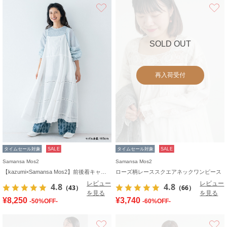
お気に入り
SOLD OUT
再入荷受付
タイムセール対象
SALE
タイムセール対象
SALE
Samansa Mos2
Samansa Mos2
【kazumi×Samansa Mos2】前後着キャミワンピース
ローズ柄レーススクエアネックワンピース
レビュー
レビュー
4.8
4.8
（43）
（66）
を見る
を見る
¥8,250
¥3,740
-50%OFF-
-60%OFF-
お気に入り