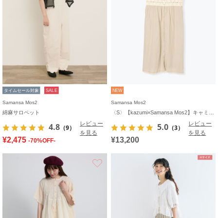
タイムセール対象
SALE
NEW
Samansa Mos2
Samansa Mos2
綿麻サロペット
〈S〉【kazumi×Samansa Mos2】キャミワンピース《WEB限定カラーあり》
レビュー
レビュー
4.8
5.0
（9）
（3）
を見る
を見る
¥2,475
¥13,200
-70%OFF-
お気に入り