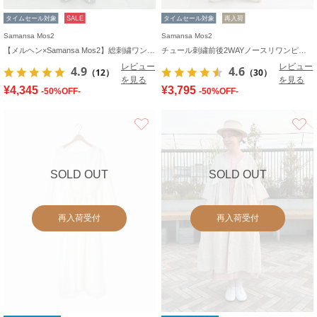
タイムセール対象
SALE
タイムセール対象
再入荷
Samansa Mos2
Samansa Mos2
【メルヘン×Samansa Mos2】総刺繍ワンピース
チュール刺繍前後2WAYノースリワンピース
レビュー
レビュー
4.9
4.6
（12）
（30）
を見る
を見る
¥4,345
¥3,795
-50%OFF-
-50%OFF-
お気に入り
SOLD OUT
SOLD OUT
再入荷受付
再入荷受付