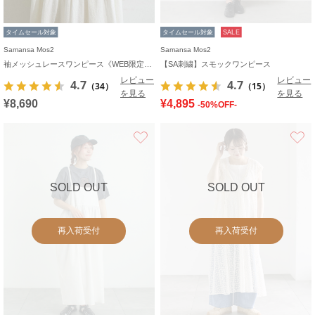
タイムセール対象
タイムセール対象
SALE
Samansa Mos2
Samansa Mos2
袖メッシュレースワンピース《WEB限定カラーあり》
【SA刺繍】スモックワンピース
レビュー
レビュー
4.7
4.7
（34）
（15）
を見る
を見る
¥8,690
¥4,895
-50%OFF-
お気に入り
SOLD OUT
SOLD OUT
再入荷受付
再入荷受付