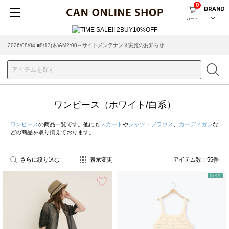
0
BRAND
カート
2026/07/29 ■【お知らせ】ヤマト運輸の配送遅延・停止について
ワンピース（ホワイト/白系）
ワンピース
の商品一覧です。他にも
スカート
や
シャツ・ブラウス
、
カーディガン
な
どの商品を取り揃えております。
さらに絞り込む
表示変更
アイテム数：
55
件
お気に入り