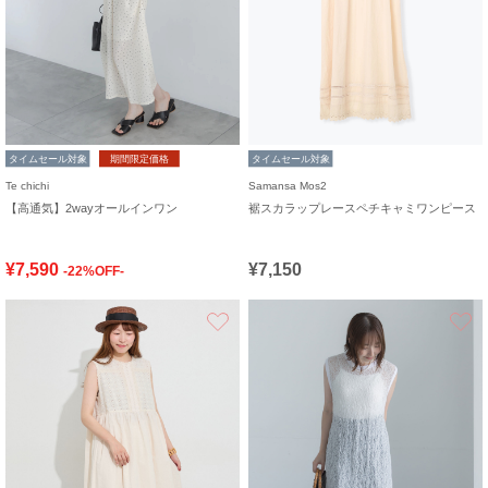
タイムセール対象
期間限定価格
タイムセール対象
Te chichi
Samansa Mos2
【高通気】2wayオールインワン
裾スカラップレースペチキャミワンピース
¥7,590
¥7,150
-22%OFF-
お気に入り