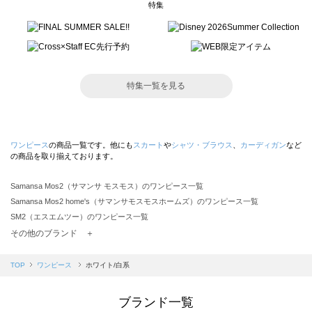
特集
特集一覧を見る
ワンピース
の商品一覧です。他にも
スカート
や
シャツ・ブラウス
、
カーディガン
など
の商品を取り揃えております。
Samansa Mos2（サマンサ モスモス）のワンピース一覧
Samansa Mos2 home's（サマンサモスモスホームズ）のワンピース一覧
SM2（エスエムツー）のワンピース一覧
TSUHARU by Samansa Mos2（ツハルバイサマンサモスモス）のワンピース一覧
その他のブランド ＋
sm2rhythm（サマンサモスモス リズム）のワンピース一覧
Samansa Mos2 blue（サマンサモスモス ブルー）のワンピース一覧
TOP
ワンピース
ホワイト/白系
Samansa Mos2 Lagom（サマンサモスモス ラーゴム）のワンピース一覧
ehka sopo（エヘカソポ）のワンピース一覧
ブランド一覧
sō4ū（ソウフォーユー）のワンピース一覧