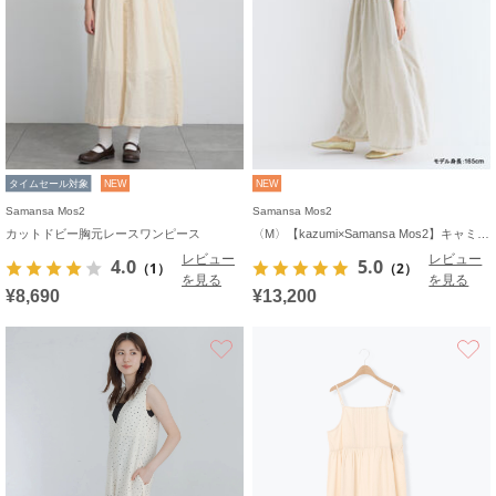
タイムセール対象
NEW
NEW
Samansa Mos2
Samansa Mos2
カットドビー胸元レースワンピース
〈M〉【kazumi×Samansa Mos2】キャミワンピース《WEB限定カラーあり》
レビュー
レビュー
4.0
5.0
（1）
（2）
を見る
を見る
¥8,690
¥13,200
お気に入り