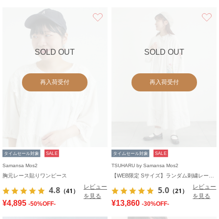
お気に入り
SOLD OUT
SOLD OUT
再入荷受付
再入荷受付
タイムセール対象
SALE
タイムセール対象
SALE
Samansa Mos2
TSUHARU by Samansa Mos2
胸元レース貼りワンピース
【WEB限定 Sサイズ】ランダム刺繍レース切替ワンピース
レビュー
レビュー
4.8
5.0
（41）
（21）
を見る
を見る
¥4,895
¥13,860
-50%OFF-
-30%OFF-