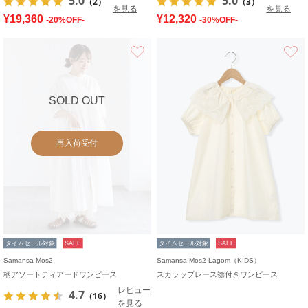
5.0
5.0
（2）
（3）
を見る
を見る
¥19,360
¥12,320
-20%OFF-
-30%OFF-
お気に入り
SOLD OUT
再入荷受付
タイムセール対象
SALE
タイムセール対象
SALE
Samansa Mos2
Samansa Mos2 Lagom（KIDS）
柄アソートティアードワンピース
スカラップレース襟付きワンピース
レビュー
4.7
（16）
を見る