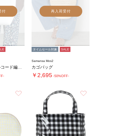
受付
再入荷受付
ALE
タイムセール対象
SALE
Samansa Mos2
バンブーハンドルコード編みトートバッグ
カゴバッグ
￥2,695
FF-
-50%OFF-
お気に入り
お気に入り