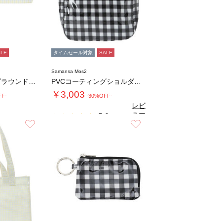
ALE
タイムセール対象
SALE
Samansa Mos2
PVCコーティングラウンドポーチ
PVCコーティングショルダーバッグ
￥3,003
FF-
-30%OFF-
レビ
ュー
5.0
（1）
を見
お気に入り
お気に入り
る