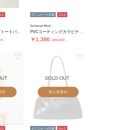
ALE
タイムセール対象
SALE
Samansa Mos2
PVCコーティングトートバッグ
PVCコーティングカラビナ付きミニポーチ
￥1,386
FF-
-30%OFF-
お気に入り
お気に入り
OUT
SOLD OUT
受付
再入荷受付
ALE
タイムセール対象
SALE