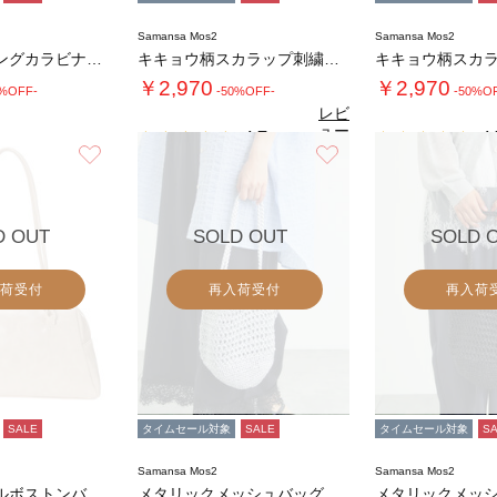
Samansa Mos2
Samansa Mos2
PVCコーティングカラビナ付きミニポーチ
キキョウ柄スカラップ刺繍バッグ
￥2,970
￥2,970
0%OFF-
-50%OFF-
-50%O
レビ
ュー
4.7
4.
（3）
を見
お気に入り
お気に入り
る
D OUT
SOLD OUT
SOLD 
荷受付
再入荷受付
再入荷
SALE
タイムセール対象
SALE
タイムセール対象
S
Samansa Mos2
Samansa Mos2
ノットハンドルボストンバッグ
メタリックメッシュバッグ
メタリックメッ