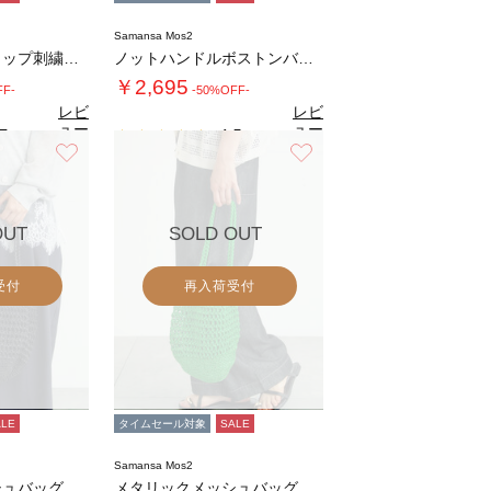
Samansa Mos2
キキョウ柄スカラップ刺繍バッグ
ノットハンドルボストンバッグ
￥2,695
FF-
-50%OFF-
レビ
レビ
ュー
ュー
7
4.5
（3）
（2）
を見
を見
お気に入り
お気に入り
る
る
OUT
SOLD OUT
受付
再入荷受付
ALE
タイムセール対象
SALE
Samansa Mos2
シュバッグ
メタリックメッシュバッグ