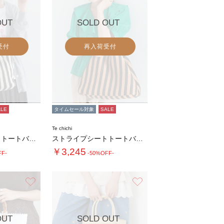
OUT
SOLD OUT
受付
再入荷受付
ALE
タイムセール対象
SALE
Te chichi
ストライプシートトートバッグ(大)
ストライプシートトートバッグ(大)
￥3,245
FF-
-50%OFF-
お気に入り
お気に入り
OUT
SOLD OUT