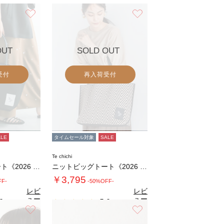
お気に入り
お気に入り
OUT
SOLD OUT
受付
再入荷受付
ALE
タイムセール対象
SALE
Te chichi
ニットビッグトート《2026 SUMMER …
ニットビッグトート《2026 SUMMER …
￥3,795
FF-
-50%OFF-
レビ
レビ
ュー
ュー
0
5.0
（1）
（1）
を見
を見
お気に入り
お気に入り
る
る