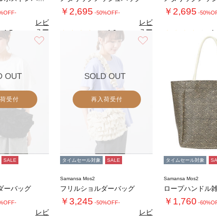
￥2,695
￥2,695
0%OFF-
-50%OFF-
-50%O
レビ
レビ
ュー
ュー
4.5
4.0
4.
（2）
（2）
を見
を見
お気に入り
お気に入り
る
る
D OUT
SOLD OUT
荷受付
再入荷受付
SALE
タイムセール対象
SALE
タイムセール対象
S
Samansa Mos2
Samansa Mos2
ダーバッグ
フリルショルダーバッグ
￥3,245
￥1,760
0%OFF-
-50%OFF-
-60%O
レビ
レビ