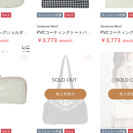
SALE
タイムセール対象
SALE
タイムセール対象
S
Samansa Mos2
Samansa Mos2
PVCコーティングショルダーバッグ
PVCコーティングトートバッグ
￥3,773
￥3,773
0%OFF-
-30%OFF-
-30%O
レビ
ュー
5.0
（1）
を見
お気に入り
お気に入り
る
SOLD OUT
SOLD 
再入荷受付
再入荷
SALE
タイムセール対象
SALE
タイムセール対象
S