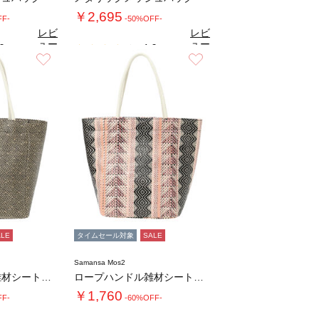
￥2,695
FF-
-50%OFF-
レビ
レビ
ュー
ュー
0
4.0
（2）
（2）
を見
を見
お気に入り
お気に入り
る
る
ALE
タイムセール対象
SALE
Samansa Mos2
ロープハンドル雑材シートバッグ
ロープハンドル雑材シートバッグ
￥1,760
FF-
-60%OFF-