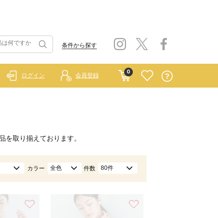
条件から探す
0
ログイン
会員登録
品を取り揃えております。
全色
80件
カラー
件数
お気に入り
お気に入り