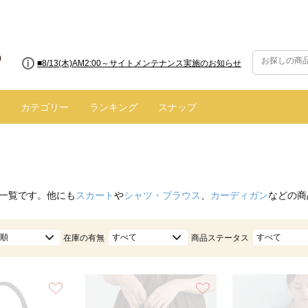
■8/13(木)AM2:00～サイトメンテナンス実施のお知らせ
■【お知らせ】ヤマト運輸の配送遅延・停止について
カテゴリー
ランキング
スナップ
一覧です。他にも
スカート
や
シャツ・ブラウス
、
カーディガン
などの商
順
すべて
すべて
在庫の有無
商品ステータス
お気に入り
お気に入り