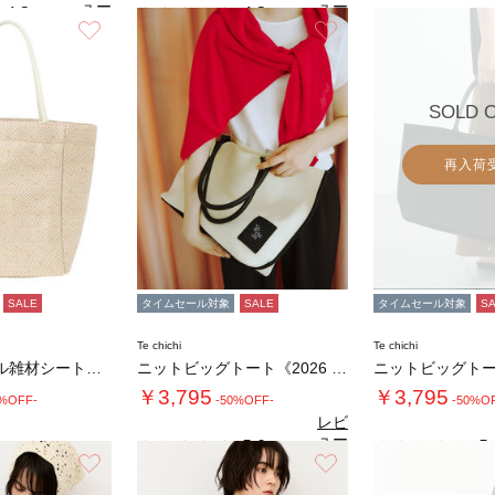
ュー
ュー
4.3
4.3
（4）
（4）
を見
を見
お気に入り
お気に入り
る
る
SOLD 
再入荷
SALE
タイムセール対象
SALE
タイムセール対象
S
Te chichi
Te chichi
ロープハンドル雑材シートバッグ
ニットビッグトート《2026 SUMMER …
￥3,795
￥3,795
0%OFF-
-50%OFF-
-50%O
レビ
ュー
5.0
5.
（1）
を見
お気に入り
お気に入り
る