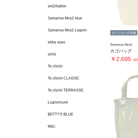
sm2rhythm
Samansa Mos2 blue
Samansa Mos2 Lagom
タイムセール対象
ehka sopo
Samansa Mos2
カゴバッグ
sō4ū
￥2,695
-5
Te chichi
Te chichi CLASSIC
Te chichi TERRASSE
Lugnoncure
BETTY'S BLUE
Wpc.