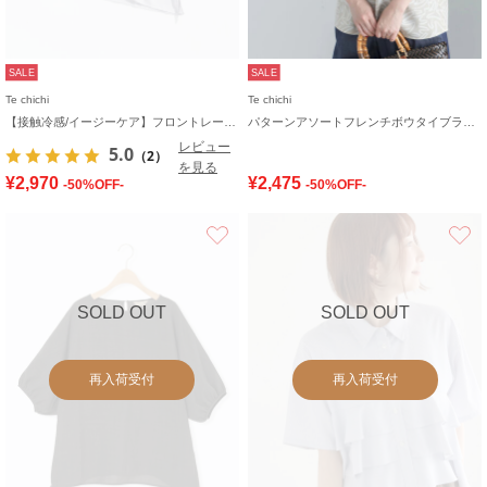
SALE
SALE
Te chichi
Te chichi
【接触冷感/イージーケア】フロントレースフレンチスリーブブラウス
パターンアソートフレンチボウタイブラウス
レビュー
5.0
（2）
を見る
¥2,970
¥2,475
-50%OFF-
-50%OFF-
お気に入り
SOLD OUT
SOLD OUT
再入荷受付
再入荷受付