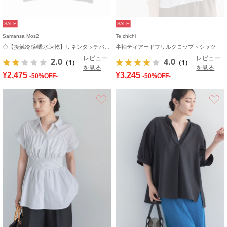
SALE
SALE
Samansa Mos2
Te chichi
◇【接触冷感/吸水速乾】リネンタッチバルーン袖ブラウス
半袖ティアードフリルクロップトシャツ
レビュー
レビュー
2.0
4.0
（1）
（1）
を見る
を見る
¥2,475
¥3,245
-50%OFF-
-50%OFF-
お気に入り