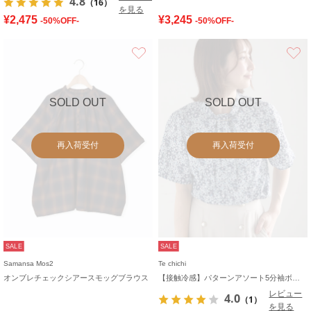
4.8
（16）
を見る
¥2,475
¥3,245
-50%OFF-
-50%OFF-
お気に入り
SOLD OUT
SOLD OUT
再入荷受付
再入荷受付
SALE
SALE
Samansa Mos2
Te chichi
オンブレチェックシアースモッグブラウス
【接触冷感】パターンアソート5分袖ボウタイブラウス
レビュー
4.0
（1）
を見る