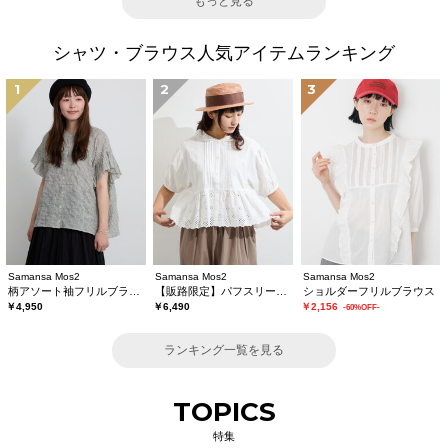
もっと見る
シャツ・ブラウス人気アイテムランキング
1
2
3
Samansa Mos2
Samansa Mos2
Samansa Mos2
柄アソート袖フリルブラウス
【販路限定】パフスリーブレースブラウス
ショルダーフリルブラウス
￥4,950
￥6,490
￥2,156
-60%OFF-
ランキング一覧を見る
TOPICS
特集