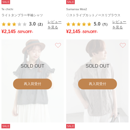
SALE
SALE
Te chichi
Samansa Mos2
ライトタンブラー半袖シャツ
◇ストライプカットノースリブラウス
レビュー
レビュー
3.0
5.0
（2）
（1）
を見る
を見る
¥2,145
¥2,145
-50%OFF-
-50%OFF-
お気に入り
SOLD OUT
SOLD OUT
再入荷受付
再入荷受付
SALE
SALE