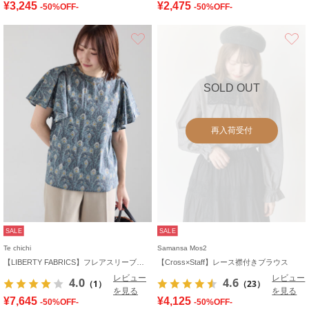
¥3,245
¥2,475
-50%OFF-
-50%OFF-
お気に入り
SOLD OUT
再入荷受付
SALE
SALE
Te chichi
Samansa Mos2
【LIBERTY FABRICS】フレアスリーブブラウス
【Cross×Staff】レース襟付きブラウス
レビュー
レビュー
4.0
4.6
（1）
（23）
を見る
を見る
¥7,645
¥4,125
-50%OFF-
-50%OFF-