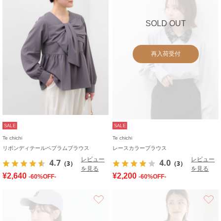
SOLD OUT
再入荷受付
SALE
SALE
Te chichi
Te chichi
リボンディテールペプラムブラウス
レースカラーブラウス
レビュー
レビュー
4.7
4.0
（3）
（3）
を見る
を見る
¥2,640
¥2,200
-60%OFF-
-60%OFF-
お気に入り