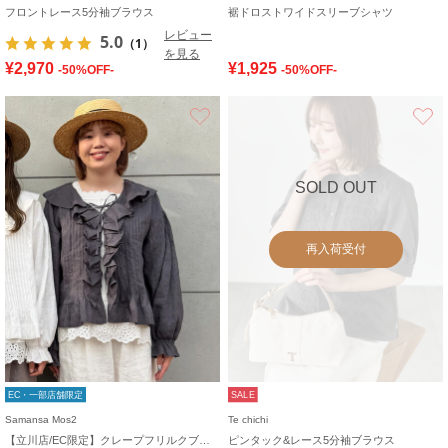
フロントレース5分袖ブラウス
裾ドロストワイドスリーブシャツ
レビュー
5.0
（1）
を見る
¥2,970
¥1,925
-50%OFF-
-50%OFF-
お気に入り
SOLD OUT
再入荷受付
EC・一部店舗限定
SALE
Samansa Mos2
Te chichi
【立川店/EC限定】クレープフリルクブラウス
ピンタック&レース5分袖ブラウス