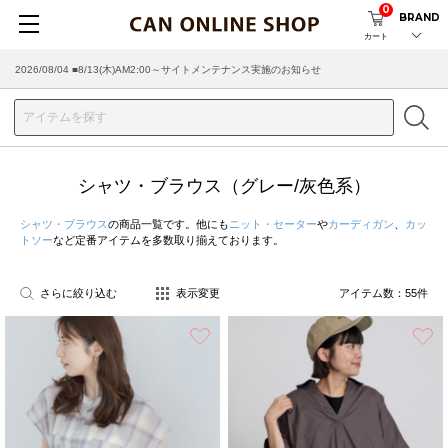
0
BRAND
カート
2026/07/29 ■【お知らせ】ヤマト運輸の配送遅延・停止について
シャツ・ブラウス（グレー/灰色系）
シャツ・ブラウス
の商品一覧です。他にも
ニット・セーター
や
カーディガン
、
カッ
トソー
など定番アイテムを多数取り揃えております。
さらに絞り込む
表示変更
アイテム数：
55
件
お気に入り