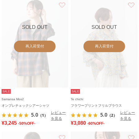
お気に入り
SOLD OUT
SOLD OUT
再入荷受付
再入荷受付
SALE
SALE
Samansa Mos2
Te chichi
オンブレチェックシアーシャツ
フラワープリントフリルブラウス
レビュー
レビュー
5.0
5.0
（1）
（2）
を見る
を見る
¥3,245
¥3,080
-50%OFF-
-60%OFF-
お気に入り