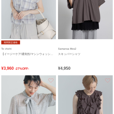
期間限定価格
Te chichi
Samansa Mos2
【イージーケア/通気性/マシンウォッシャブル】チェックドロストシャツ
スキッパーシャツ
¥3,960
¥4,950
-27%OFF-
お気に入り