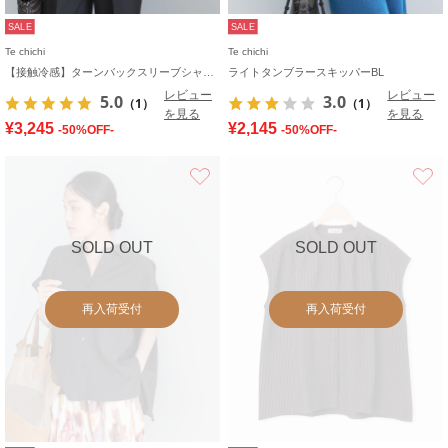
SALE
SALE
Te chichi
Te chichi
【接触冷感】ターンバックスリーブシャーリングブラウス
ライトタンブラースキッパーBL
レビュー
レビュー
5.0
3.0
（1）
（1）
を見る
を見る
¥3,245
¥2,145
-50%OFF-
-50%OFF-
お気に入り
SOLD OUT
SOLD OUT
再入荷受付
再入荷受付