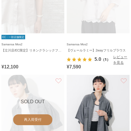
EC・一部店舗限定
Samansa Mos2
Samansa Mos2
【立川店/EC限定】リネンクラシックフリルブラウス
【ヴェールラミー】2wayフリルブラウス
レビュー
5.0
（1）
を見る
¥12,100
¥7,590
お気に入り
SOLD OUT
再入荷受付