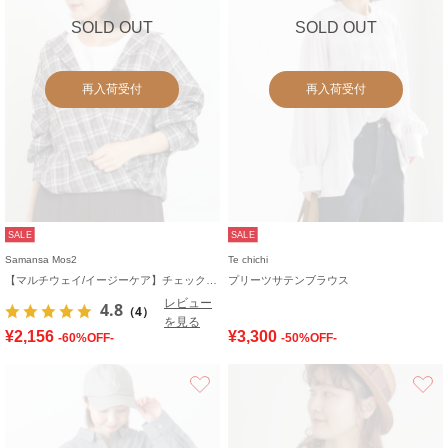
SOLD OUT
SOLD OUT
再入荷受付
再入荷受付
SALE
SALE
Samansa Mos2
Te chichi
【マルチウェイ/イージーケア】チェック柄ビッグシャツ
プリーツサテンブラウス
レビュー
4.8
（4）
を見る
¥2,156
¥3,300
-60%OFF-
-50%OFF-
お気に入り