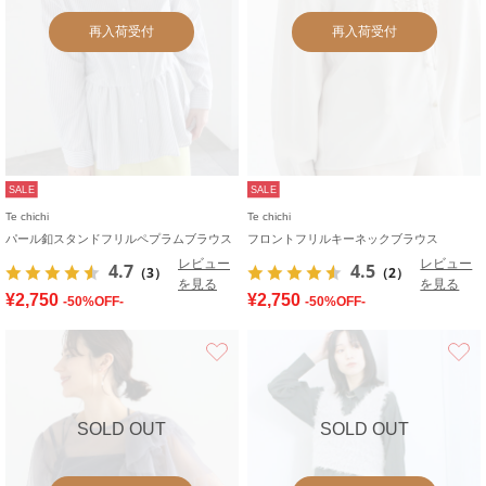
再入荷受付
再入荷受付
SALE
SALE
Te chichi
Te chichi
パール釦スタンドフリルペプラムブラウス
フロントフリルキーネックブラウス
レビュー
レビュー
4.7
4.5
（3）
（2）
を見る
を見る
¥2,750
¥2,750
-50%OFF-
-50%OFF-
お気に入り
SOLD OUT
SOLD OUT