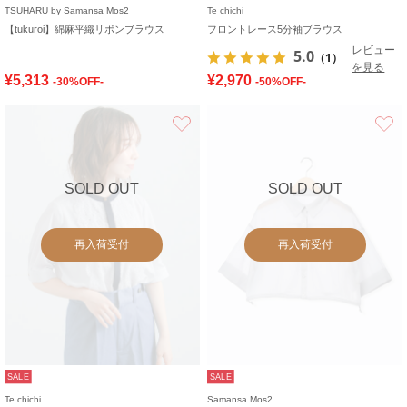
TSUHARU by Samansa Mos2
Te chichi
【tukuroi】綿麻平織リボンブラウス
フロントレース5分袖ブラウス
レビュー
5.0
（1）
を見る
¥5,313
¥2,970
-30%OFF-
-50%OFF-
お気に入り
SOLD OUT
SOLD OUT
再入荷受付
再入荷受付
SALE
SALE
Te chichi
Samansa Mos2