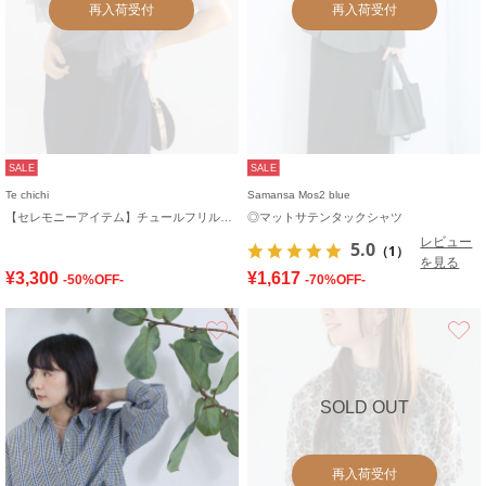
再入荷受付
再入荷受付
SALE
SALE
Te chichi
Samansa Mos2 blue
【セレモニーアイテム】チュールフリルレイヤードボレロ
◎マットサテンタックシャツ
レビュー
5.0
（1）
を見る
¥3,300
¥1,617
-50%OFF-
-70%OFF-
お気に入り
SOLD OUT
再入荷受付