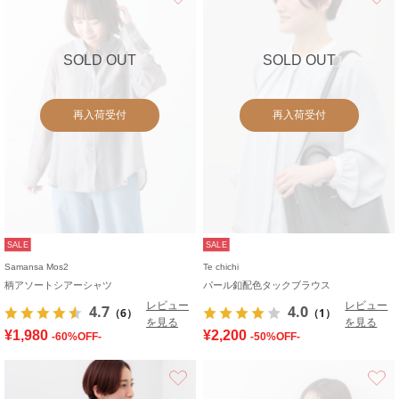
SOLD OUT
SOLD OUT
再入荷受付
再入荷受付
SALE
SALE
Samansa Mos2
Te chichi
柄アソートシアーシャツ
パール釦配色タックブラウス
レビュー
レビュー
4.7
4.0
（6）
（1）
を見る
を見る
¥1,980
¥2,200
-60%OFF-
-50%OFF-
お気に入り