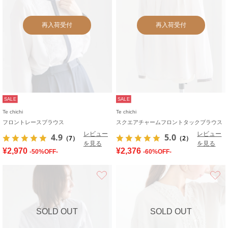
再入荷受付
再入荷受付
SALE
SALE
Te chichi
Te chichi
フロントレースブラウス
スクエアチャームフロントタックブラウス
レビュー
レビュー
4.9
5.0
（7）
（2）
を見る
を見る
¥2,970
¥2,376
-50%OFF-
-60%OFF-
お気に入り
SOLD OUT
SOLD OUT