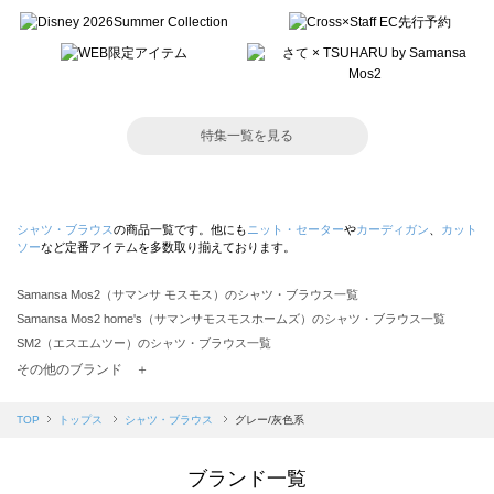
特集一覧を見る
シャツ・ブラウス
の商品一覧です。他にも
ニット・セーター
や
カーディガン
、
カット
ソー
など定番アイテムを多数取り揃えております。
Samansa Mos2（サマンサ モスモス）のシャツ・ブラウス一覧
Samansa Mos2 home's（サマンサモスモスホームズ）のシャツ・ブラウス一覧
SM2（エスエムツー）のシャツ・ブラウス一覧
TSUHARU by Samansa Mos2（ツハルバイサマンサモスモス）のシャツ・ブラウス一覧
その他のブランド ＋
sm2rhythm（サマンサモスモス リズム）のシャツ・ブラウス一覧
Samansa Mos2 blue（サマンサモスモス ブルー）のシャツ・ブラウス一覧
TOP
トップス
シャツ・ブラウス
グレー/灰色系
Samansa Mos2 Lagom（サマンサモスモス ラーゴム）のシャツ・ブラウス一覧
ehka sopo（エヘカソポ）のシャツ・ブラウス一覧
ブランド一覧
sō4ū（ソウフォーユー）のシャツ・ブラウス一覧