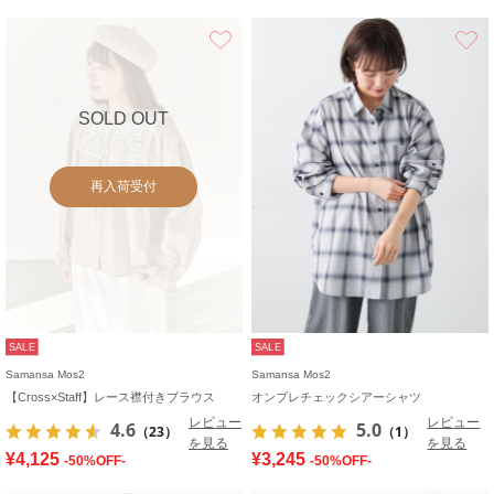
お気に入り
SOLD OUT
再入荷受付
SALE
SALE
Samansa Mos2
Samansa Mos2
【Cross×Staff】レース襟付きブラウス
オンブレチェックシアーシャツ
レビュー
レビュー
4.6
5.0
（23）
（1）
を見る
を見る
¥4,125
¥3,245
-50%OFF-
-50%OFF-