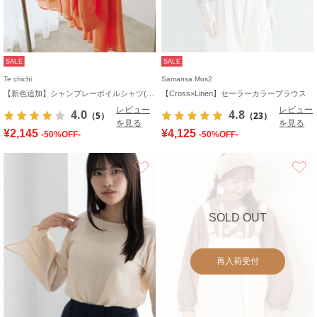
SALE
SALE
Te chichi
Samansa Mos2
【新色追加】シャンブレーボイルシャツ(セットアップ可)《2026 SUMMER LOOK item》
【Cross×Linen】セーラーカラーブラウス
レビュー
レビュー
4.0
4.8
（5）
（23）
を見る
を見る
¥2,145
¥4,125
-50%OFF-
-50%OFF-
お気に入り
SOLD OUT
再入荷受付