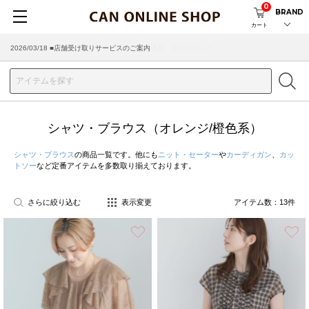
0
BRAND
カート
2026/03/18 ■店舗受け取りサービスのご案内
シャツ・ブラウス（オレンジ/橙色系）
シャツ・ブラウス
の商品一覧です。他にも
ニット・セーター
や
カーディガン
、
カッ
トソー
など定番アイテムを多数取り揃えております。
さらに絞り込む
表示変更
アイテム数：
13
件
お気に入り