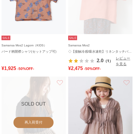
SALE
SALE
Samansa Mos2 Lagom（KIDS）
Samansa Mos2
バード柄開襟シャツ(セットアップ可)
◇【接触冷感/吸水速乾】リネンタッチバルーン袖ブラウス
レビュー
2.0
（1）
を見る
¥1,925
¥2,475
-50%OFF-
-50%OFF-
お気に入り
SOLD OUT
再入荷受付