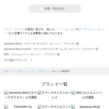
特集一覧を見る
シャツ・ブラウス
の商品一覧です。他にも
ニット・セーター
や
カーディガン
、
カット
ソー
など定番アイテムを多数取り揃えております。
Samansa Mos2（サマンサ モスモス）のシャツ・ブラウス一覧
Samansa Mos2 home's（サマンサモスモスホームズ）のシャツ・ブラウス一覧
SM2（エスエムツー）のシャツ・ブラウス一覧
TSUHARU by Samansa Mos2（ツハルバイサマンサモスモス）のシャツ・ブラウス一覧
その他のブランド ＋
sm2rhythm（サマンサモスモス リズム）のシャツ・ブラウス一覧
Samansa Mos2 blue（サマンサモスモス ブルー）のシャツ・ブラウス一覧
TOP
トップス
シャツ・ブラウス
オレンジ/橙色系
Samansa Mos2 Lagom（サマンサモスモス ラーゴム）のシャツ・ブラウス一覧
ehka sopo（エヘカソポ）のシャツ・ブラウス一覧
ブランド一覧
sō4ū（ソウフォーユー）のシャツ・ブラウス一覧
Te chichi（テチチ）のシャツ・ブラウス一覧
Te chichi CLASSIC（テチチ クラシック）のシャツ・ブラウス一覧
Te chichi TERRASSE（テチチ テラス）のシャツ・ブラウス一覧
Lugnoncure（ルノンキュール）のシャツ・ブラウス一覧