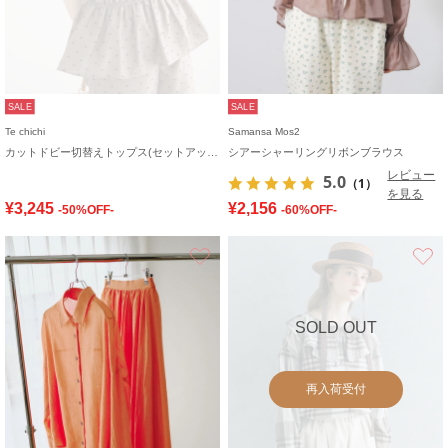
SALE
SALE
Te chichi
Samansa Mos2
カットドビー切替えトップス(セットアップ可)
シアーシャーリングリボンブラウス
レビュー
5.0
（1）
を見る
¥3,245
¥2,156
-50%OFF-
-60%OFF-
お気に入り
SOLD OUT
再入荷受付