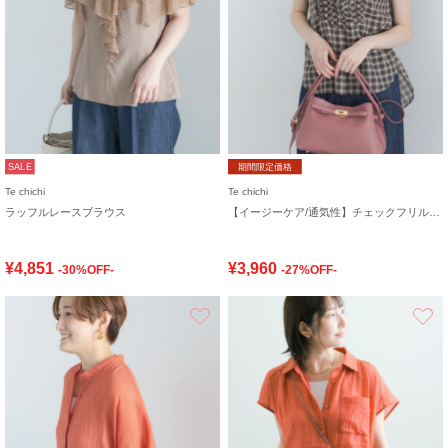
SALE
期間限定価格
Te chichi
Te chichi
ラッフルレースブラウス
【イージーケア/通気性】チェックフリルフレンチスリーブブラウス
¥4,851
¥3,960
-30%OFF-
-27%OFF-
お気に入り