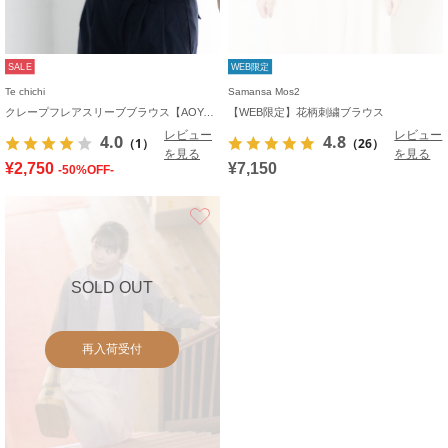
SALE
WEB限定
Te chichi
Samansa Mos2
クレープフレアスリーブブラウス【AOYAMA FASHION ASSOCIATION × Té chichi】
【WEB限定】花柄刺繍ブラウス
レビュー
レビュー
4.0
4.8
（1）
（26）
を見る
を見る
¥2,750
¥7,150
-50%OFF-
お気に入り
SOLD OUT
再入荷受付