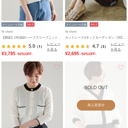
タイムセール対象
SALE
タイムセール対象
SALE
Te chichi
Te chichi
【調温】14G総針ハーフスリーブニットジャケット
カットレースVネックカーディガン《2026 SUMMER LOOK item》
レビュー
レビュー
5.0
4.7
（1）
（3）
を見る
を見る
¥3,795
¥2,695
-50%OFF-
-50%OFF-
お気に入り
SOLD OUT
再入荷受付