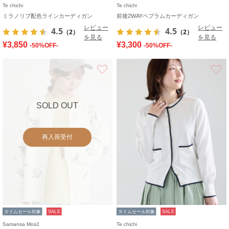
Te chichi
Te chichi
ミラノリブ配色ラインカーディガン
前後2WAYペプラムカーディガン
レビュー
レビュー
4.5
4.5
（2）
（2）
を見る
を見る
¥3,850
¥3,300
-50%OFF-
-50%OFF-
お気に入り
SOLD OUT
再入荷受付
タイムセール対象
SALE
タイムセール対象
SALE
Samansa Mos2
Te chichi