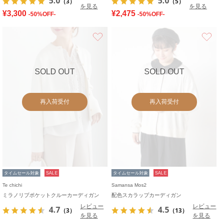
5.0
5.0
（3）
（5）
を見る
を見る
¥3,300
¥2,475
-50%OFF-
-50%OFF-
お気に入り
SOLD OUT
SOLD OUT
再入荷受付
再入荷受付
タイムセール対象
SALE
タイムセール対象
SALE
Te chichi
Samansa Mos2
ミラノリブポケットクルーカーディガン
配色スカラップカーディガン
レビュー
レビュー
4.7
4.5
（3）
（13）
を見る
を見る