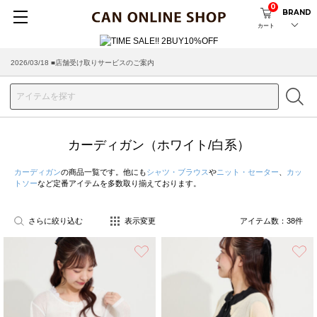
0
BRAND
カート
2026/08/04 ■8/13(木)AM2:00～サイトメンテナンス実施のお知らせ
カーディガン（ホワイト/白系）
カーディガン
の商品一覧です。他にも
シャツ・ブラウス
や
ニット・セーター
、
カッ
トソー
など定番アイテムを多数取り揃えております。
さらに絞り込む
表示変更
アイテム数：
38
件
お気に入り