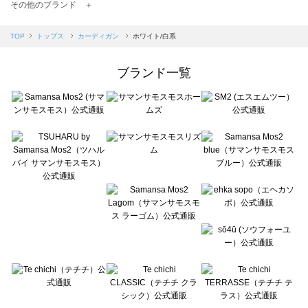
TSUHARU by Samansa Mos2（ツハルバイサマンサモスモス）のカーディガン一覧
その他のブランド ＋
sm2rhythm（サマンサモスモス リズム）のカーディガン一覧
Samansa Mos2 blue（サマンサモスモス ブルー）のカーディガン一覧
TOP
トップス
カーディガン
ホワイト/白系
Samansa Mos2 Lagom（サマンサモスモス ラーゴム）のカーディガン一覧
ehka sopo（エヘカソポ）のカーディガン一覧
ブランド一覧
sō4ū（ソウフォーユー）のカーディガン一覧
Te chichi（テチチ）のカーディガン一覧
Te chichi CLASSIC（テチチ クラシック）のカーディガン一覧
Te chichi TERRASSE（テチチ テラス）のカーディガン一覧
Lugnoncure（ルノンキュール）のカーディガン一覧
BETTY'S BLUE（べティーズブルー）のカーディガン一覧
Wpc.（ワールドパーティー）のカーディガン一覧