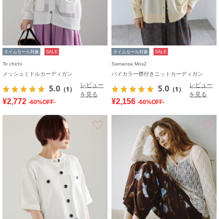
タイムセール対象
SALE
タイムセール対象
SALE
Te chichi
Samansa Mos2
メッシュミドルカーディガン
バイカラー襟付きニットカーディガン
レビュー
レビュー
5.0
5.0
（1）
（1）
を見る
を見る
¥2,772
¥2,156
-60%OFF-
-60%OFF-
お気に入り