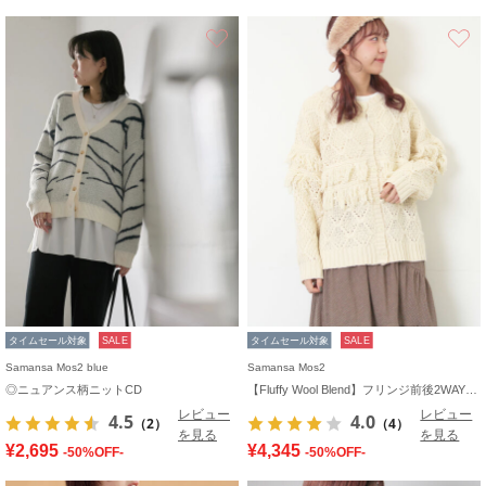
お気に入り
タイムセール対象
SALE
タイムセール対象
SALE
Samansa Mos2 blue
Samansa Mos2
◎ニュアンス柄ニットCD
【Fluffy Wool Blend】フリンジ前後2WAYニット
レビュー
レビュー
4.5
4.0
（2）
（4）
を見る
を見る
¥2,695
¥4,345
-50%OFF-
-50%OFF-