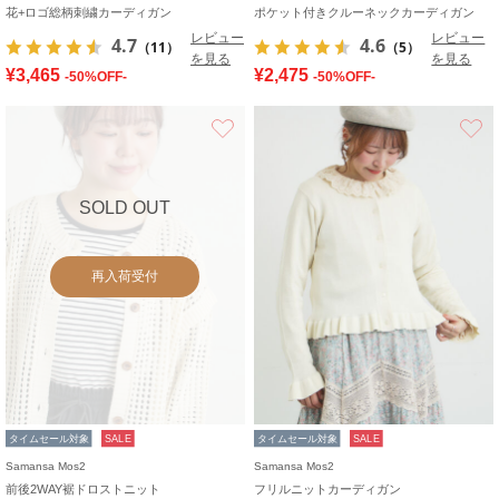
花+ロゴ総柄刺繍カーディガン
ポケット付きクルーネックカーディガン
レビュー
レビュー
4.7
4.6
（11）
（5）
を見る
を見る
¥3,465
¥2,475
-50%OFF-
-50%OFF-
お気に入り
SOLD OUT
再入荷受付
タイムセール対象
SALE
タイムセール対象
SALE
Samansa Mos2
Samansa Mos2
前後2WAY裾ドロストニット
フリルニットカーディガン