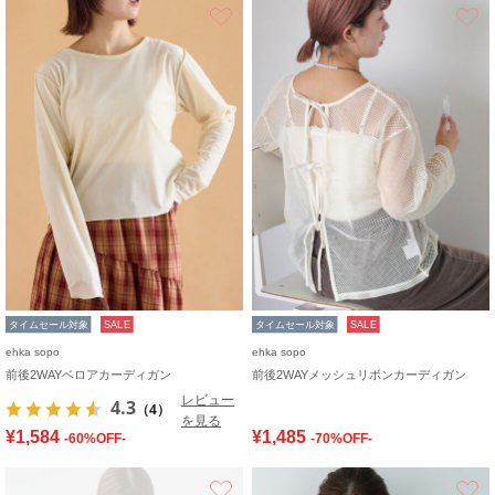
お気に入り
タイムセール対象
SALE
タイムセール対象
SALE
ehka sopo
ehka sopo
前後2WAYベロアカーディガン
前後2WAYメッシュリボンカーディガン
レビュー
4.3
（4）
を見る
¥1,584
¥1,485
-60%OFF-
-70%OFF-
お気に入り