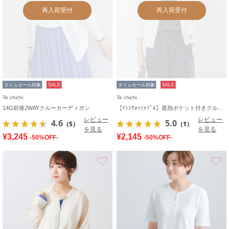
再入荷受付
再入荷受付
タイムセール対象
SALE
タイムセール対象
SALE
Te chichi
Te chichi
14G前後2WAYクルーカーディガン
【ﾏｼﾝｳｫｯｼｬﾌﾞﾙ】遮熱ポケット付きクルーネックカーディガン
レビュー
レビュー
4.6
5.0
（5）
（1）
を見る
を見る
¥3,245
¥2,145
-50%OFF-
-50%OFF-
お気に入り