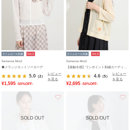
タイムセール対象
SALE
タイムセール対象
SALE
Samansa Mos2
Samansa Mos2
◆メランジカットソーカーデ
【接触冷感】ワンポイント刺繍カーディガン
レビュー
レビュー
5.0
4.6
（2）
（5）
を見る
を見る
¥1,595
¥2,695
-50%OFF-
-50%OFF-
お気に入り
SOLD OUT
SOLD OUT