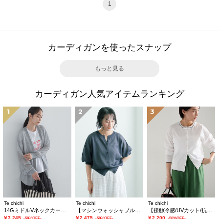
1
カーディガンを使ったスナップ
もっと見る
カーディガン人気アイテムランキング
1
2
3
Te chichi
Te chichi
Te chichi
14GミドルVネックカーディガン《2026 SUMMER LOOK item》
【マシンウォッシャブル】ラメシアー前後2WAY5分袖カーディガン《追加生産》
【接触冷感/UVカット/抗菌防臭】14G綿ポリクルーカーディガン《新色追加》
￥3,245
￥2,475
￥2,200
-50%OFF-
-50%OFF-
-50%OFF-