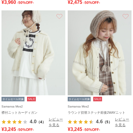
¥3,960
¥2,475
-50%OFF-
-50%OFF-
お気に入り
タイムセール対象
SALE
タイムセール対象
SALE
Samansa Mos2
Samansa Mos2
襟付ニットカーディガン
ラウンド切替ステッチ前後2WAYニット
レビュー
レビュー
4.0
4.6
（4）
（5）
を見る
を見る
¥3,245
¥3,245
-50%OFF-
-50%OFF-