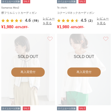
タイムセール対象
SALE
タイムセール対象
SALE
Samansa Mos2
Te chichi
襟フリルニットカーディガン
コクーンVネックカーディガン
レビュー
レビュー
4.6
4.5
（19）
（2）
を見る
を見る
¥1,980
¥1,980
-60%OFF-
-60%OFF-
お気に入り
SOLD OUT
SOLD OUT
再入荷受付
再入荷受付
タイムセール対象
SALE
タイムセール対象
SALE