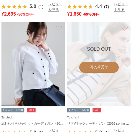
レビュー
レビュー
5.0
4.4
（1）
（7）
を見る
を見る
¥2,695
¥1,650
-50%OFF-
-69%OFF-
お気に入り
SOLD OUT
再入荷受付
タイムセール対象
SALE
タイムセール対象
SALE
Te chichi
Te chichi
総針衿付きジャケットカーディガン《2026 spring catalog item》
リブVネックカーディガン《2026 spring catalog item》
レビュー
レビュー