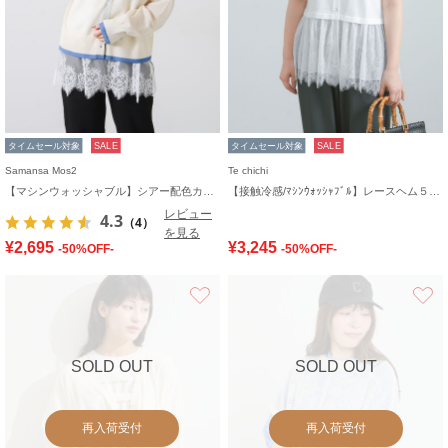
タイムセール対象
SALE
タイムセール対象
SALE
Samansa Mos2
Te chichi
【マシンウォッシャブル】シアー配色カーディガン
【接触冷感/ﾏｼﾝｳｫｯｼｬﾌﾞﾙ】レースヘム５分袖クルーカーディガン
レビュー
4.3
（4）
を見る
¥2,695
¥3,245
-50%OFF-
-50%OFF-
お気に入り
SOLD OUT
SOLD OUT
再入荷受付
再入荷受付