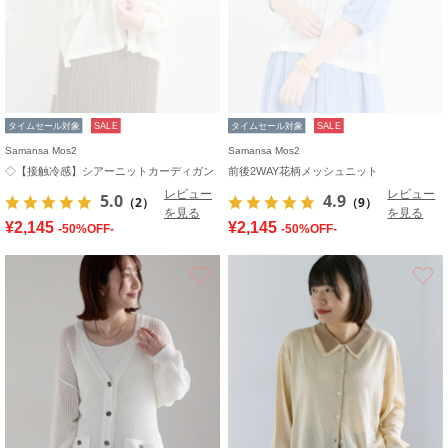
タイムセール対象
SALE
タイムセール対象
SALE
Samansa Mos2
Samansa Mos2
◇【接触冷感】シアーニットカーディガン
前後2WAY花柄メッシュニット
レビュー
レビュー
5.0
4.9
（2）
（9）
を見る
を見る
¥2,145
¥2,145
-50%OFF-
-50%OFF-
お気に入り