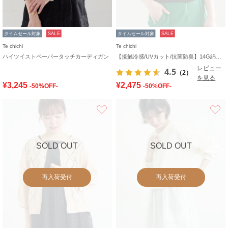
タイムセール対象
SALE
タイムセール対象
SALE
Te chichi
Te chichi
ハイツイストペーパータッチカーディガン
【接触冷感/UVカット/抗菌防臭】14G綿ポリVネックカーディガン
レビュー
4.5
（2）
を見る
¥3,245
¥2,475
-50%OFF-
-50%OFF-
お気に入り
SOLD OUT
SOLD OUT
再入荷受付
再入荷受付