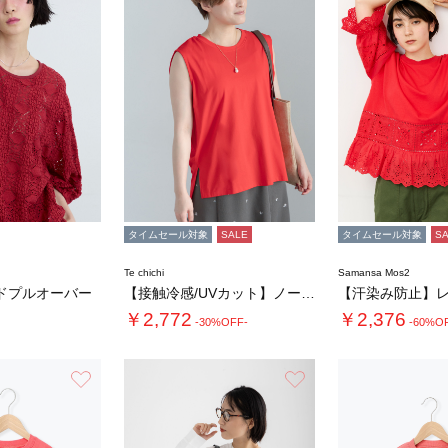
タイムセール対象
SALE
タイムセール対象
S
Te chichi
Samansa Mos2
ドプルオーバー
【接触冷感/UVカット】ノースリチュニック
￥2,772
￥2,376
-30%OFF-
-60%O
お気に入り
お気に入り
4.