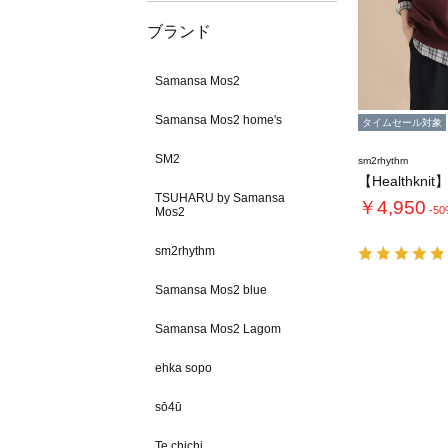
ブランド
Samansa Mos2
Samansa Mos2 home's
タイムセール対象
SM2
sm2rhythm
TSUHARU by Samansa
￥4,950
-5
Mos2
sm2rhythm
Samansa Mos2 blue
Samansa Mos2 Lagom
ehka sopo
sō4ū
Te chichi