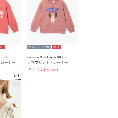
ALE
タイムセール対象
SALE
m（KIDS）
Samansa Mos2 Lagom（KIDS）
トレーナー
クマプリントトレーナー
￥1,100
FF-
-58%OFF-
レビ
ュー
5
（2）
を見
お気に入り
る