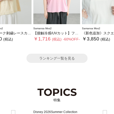
s2
Samansa Mos2
Samansa Mos2
ク刺繍レースカットソー
【接触冷感/UVカット】フリル袖カットソー
《新色追加》スクエアネックレースノースリー
0
￥1,716
￥3,850
(税込)
(税込)
-60%OFF-
(税込)
ランキング一覧を見る
特集