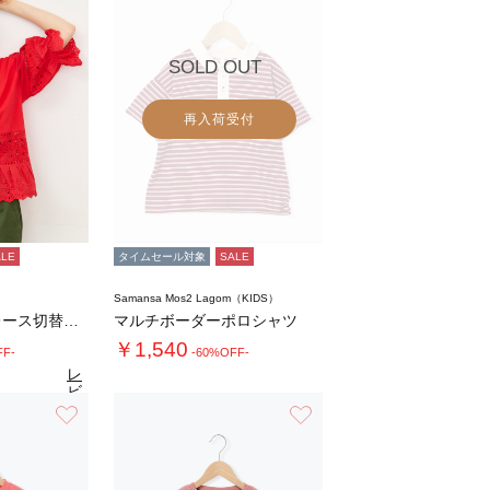
SOLD OUT
再入荷受付
ALE
タイムセール対象
SALE
Samansa Mos2 Lagom（KIDS）
【汗染み防止】レース切替トップス
マルチボーダーポロシャツ
￥1,540
FF-
-60%OFF-
レ
ビ
ュ
お気に入り
お気に入り
7
（11）
ー
を
見
る