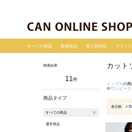
すべての商品
新着商品
再入荷商品
ブランド
カット
検索結果
11
件
トップス
の商
や
ワンピース
商品タイプ
人気
表示順
すべての商品
通常商品