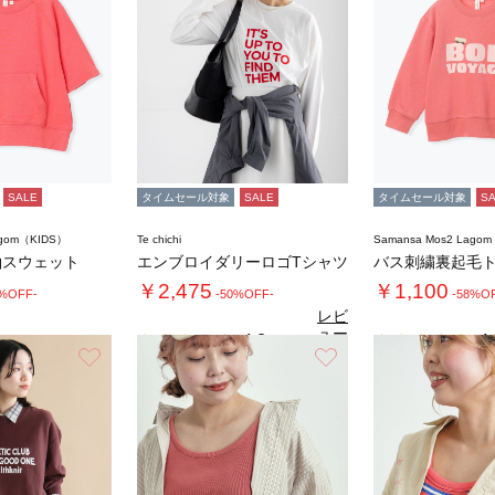
SALE
タイムセール対象
SALE
タイムセール対象
S
agom（KIDS）
Te chichi
Samansa Mos2 Lago
袖スウェット
エンブロイダリーロゴTシャツ
バス刺繍裏起毛
￥2,475
￥1,100
0%OFF-
-50%OFF-
-58%O
レビ
ュー
4.8
4.
（4）
を見
お気に入り
お気に入り
る