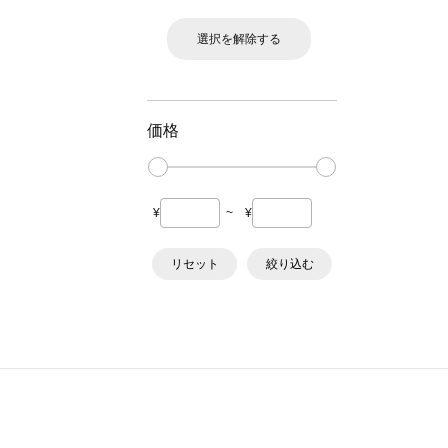
選択を解除する
価格
¥
~
¥
リセット
絞り込む