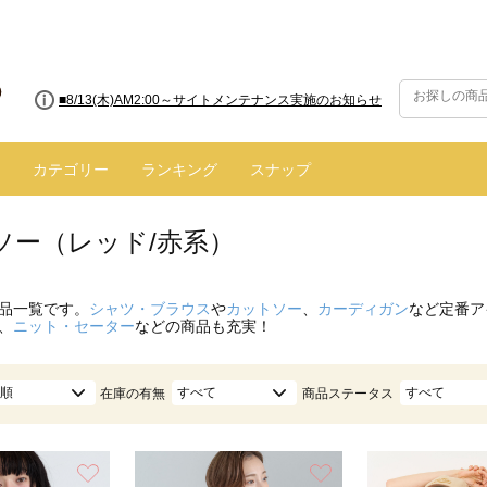
■8/13(木)AM2:00～サイトメンテナンス実施のお知らせ
カテゴリー
ランキング
スナップ
ソー（レッド/赤系）
品一覧です。
シャツ・ブラウス
や
カットソー
、
カーディガン
など定番ア
、
ニット・セーター
などの商品も充実！
順
すべて
すべて
在庫の有無
商品ステータス
お気に入り
お気に入り