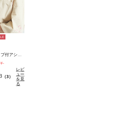
ALE
ランダムリブカップ付アシメキャミソール
FF-
レビ
ュー
3
（3）
を見
る