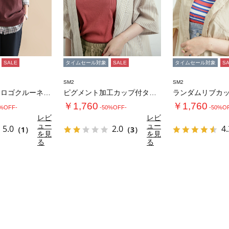
SALE
タイムセール対象
SALE
タイムセール対象
S
SM2
SM2
【Healthknit】ロゴクルーネックプル…
ピグメント加工カップ付タンクトップ
￥1,760
￥1,760
0%OFF-
-50%OFF-
-50%O
レビ
レビ
ュー
ュー
5.0
2.0
4.
（1）
（3）
を見
を見
る
る