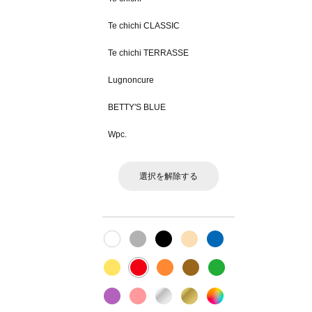
Te chichi CLASSIC
Te chichi TERRASSE
Lugnoncure
BETTY'S BLUE
Wpc.
選択を解除する