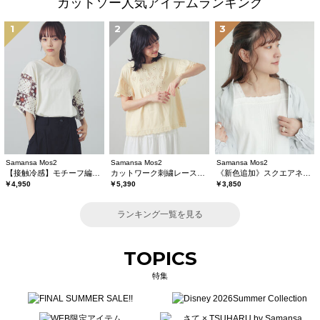
カットソー人気アイテムランキング
1
2
3
Samansa Mos2
Samansa Mos2
Samansa Mos2
【接触冷感】モチーフ編みコンビカットソー
カットワーク刺繍レースカットソー
《新色追加》スクエアネックレースノースリーブ【接触冷感】
￥4,950
￥5,390
￥3,850
ランキング一覧を見る
TOPICS
特集