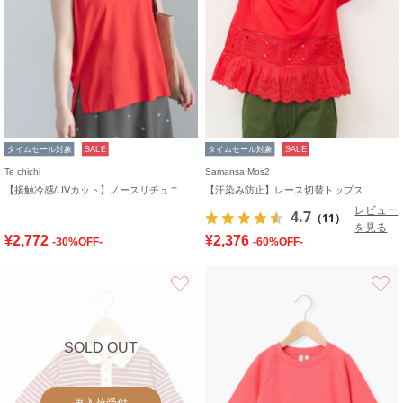
タイムセール対象
SALE
タイムセール対象
SALE
Te chichi
Samansa Mos2
【接触冷感/UVカット】ノースリチュニック
【汗染み防止】レース切替トップス
レビュー
4.7
（11）
を見る
¥2,772
¥2,376
-30%OFF-
-60%OFF-
お気に入り
SOLD OUT
再入荷受付