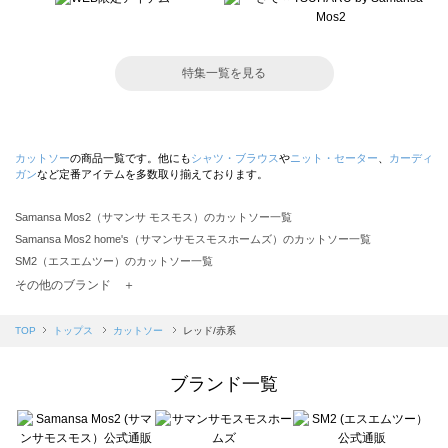
特集一覧を見る
カットソー
の商品一覧です。他にも
シャツ・ブラウス
や
ニット・セーター
、
カーディ
ガン
など定番アイテムを多数取り揃えております。
Samansa Mos2（サマンサ モスモス）のカットソー一覧
Samansa Mos2 home's（サマンサモスモスホームズ）のカットソー一覧
SM2（エスエムツー）のカットソー一覧
TSUHARU by Samansa Mos2（ツハルバイサマンサモスモス）のカットソー一覧
その他のブランド ＋
sm2rhythm（サマンサモスモス リズム）のカットソー一覧
Samansa Mos2 blue（サマンサモスモス ブルー）のカットソー一覧
TOP
トップス
カットソー
レッド/赤系
Samansa Mos2 Lagom（サマンサモスモス ラーゴム）のカットソー一覧
ehka sopo（エヘカソポ）のカットソー一覧
ブランド一覧
sō4ū（ソウフォーユー）のカットソー一覧
Te chichi（テチチ）のカットソー一覧
Te chichi CLASSIC（テチチ クラシック）のカットソー一覧