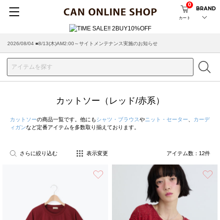
0
BRAND
カート
2026/08/04 ■8/13(木)AM2:00～サイトメンテナンス実施のお知らせ
カットソー（レッド/赤系）
カットソー
の商品一覧です。他にも
シャツ・ブラウス
や
ニット・セーター
、
カーデ
ィガン
など定番アイテムを多数取り揃えております。
さらに絞り込む
表示変更
アイテム数：
12
件
お気に入り