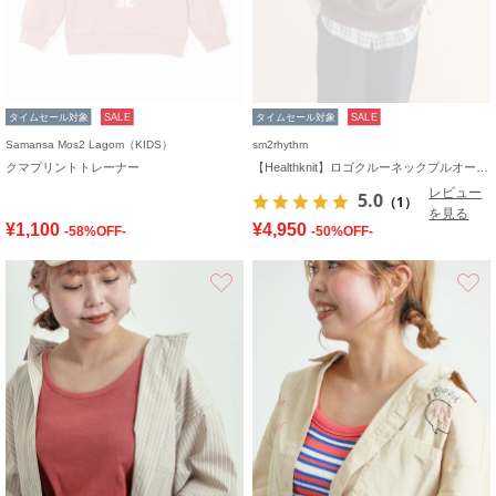
タイムセール対象
SALE
タイムセール対象
SALE
Samansa Mos2 Lagom（KIDS）
sm2rhythm
クマプリントトレーナー
【Healthknit】ロゴクルーネックプルオーバー
レビュー
5.0
（1）
を見る
¥1,100
¥4,950
-58%OFF-
-50%OFF-
お気に入り