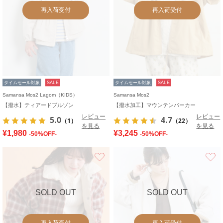
再入荷受付
再入荷受付
タイムセール対象
SALE
タイムセール対象
SALE
Samansa Mos2 Lagom（KIDS）
Samansa Mos2
【撥水】ティアードブルゾン
【撥水加工】マウンテンパーカー
レビュー
レビュー
5.0
4.7
（1）
（22）
を見る
を見る
¥1,980
¥3,245
-50%OFF-
-50%OFF-
お気に入り
SOLD OUT
SOLD OUT
再入荷受付
再入荷受付