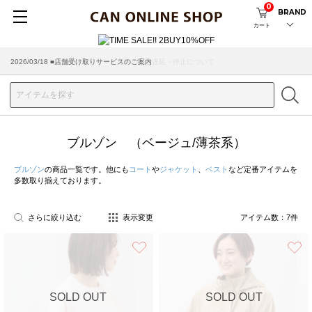
0
BRAND
カート
2026/03/18 ■店舗受け取りサービスのご案内
ブルゾン （ベージュ/薄茶系）
ブルゾン
の商品一覧です。他にも
コート
や
ジャケット
、
ベスト
など定番アイテムを
多数取り揃えております。
さらに絞り込む
表示変更
アイテム数：
7
件
お気に入り
SOLD OUT
SOLD OUT