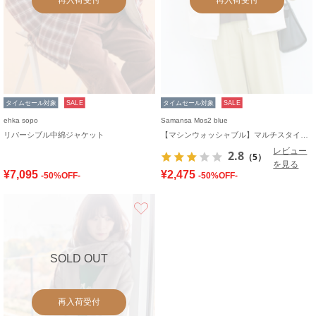
タイムセール対象
SALE
タイムセール対象
SALE
ehka sopo
Samansa Mos2 blue
リバーシブル中綿ジャケット
【マシンウォッシャブル】マルチスタイルボンディングブルゾン
レビュー
2.8
（5）
を見る
¥7,095
¥2,475
-50%OFF-
-50%OFF-
お気に入り
SOLD OUT
再入荷受付