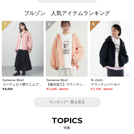
ブルゾン 人気アイテムランキング
1
2
3
Samansa Mos2
Samansa Mos2
Te chichi
コーデュロイ襟デニムブルゾン
【撥水加工】マウンテンパーカー
マウンテンパーカー
￥8,800
￥3,245
￥7,700
-50%OFF-
-50%OFF-
ランキング一覧を見る
TOPICS
特集