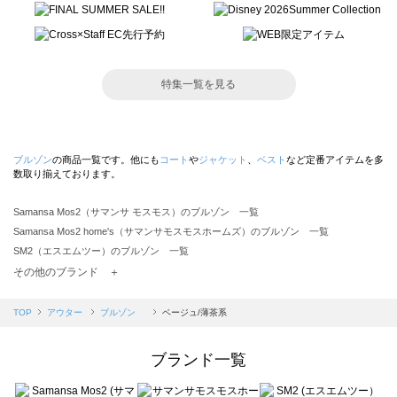
特集一覧を見る
ブルゾン
の商品一覧です。他にも
コート
や
ジャケット
、
ベスト
など定番アイテムを多
数取り揃えております。
Samansa Mos2（サマンサ モスモス）のブルゾン 一覧
Samansa Mos2 home's（サマンサモスモスホームズ）のブルゾン 一覧
SM2（エスエムツー）のブルゾン 一覧
TSUHARU by Samansa Mos2（ツハルバイサマンサモスモス）のブルゾン 一覧
その他のブランド ＋
sm2rhythm（サマンサモスモス リズム）のブルゾン 一覧
Samansa Mos2 blue（サマンサモスモス ブルー）のブルゾン 一覧
TOP
アウター
ブルゾン
ベージュ/薄茶系
Samansa Mos2 Lagom（サマンサモスモス ラーゴム）のブルゾン 一覧
ehka sopo（エヘカソポ）のブルゾン 一覧
ブランド一覧
sō4ū（ソウフォーユー）のブルゾン 一覧
Te chichi（テチチ）のブルゾン 一覧