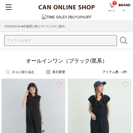
0
BRAND
カート
2026/08/04 ■8/13(木)AM2:00～サイトメンテナンス実施のお知らせ
2026/03/18 ■店舗受け取りサービスのご案内
オールインワン（ブラック/黒系）
さらに絞り込む
表示変更
アイテム数：
2
件
お気に入り