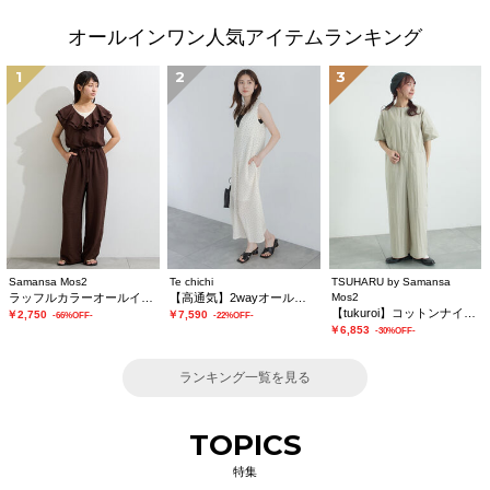
オールインワン人気アイテムランキング
1
2
3
Samansa Mos2
Te chichi
TSUHARU by Samansa
ラッフルカラーオールインワン
【高通気】2wayオールインワン
Mos2
【tukuroi】コットンナイロンウェザージャンプスーツ
￥2,750
￥7,590
-66%OFF-
-22%OFF-
￥6,853
-30%OFF-
ランキング一覧を見る
TOPICS
特集