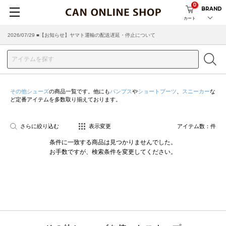
0
BRAND
カート
2026/07/29 ■【お知らせ】ヤマト運輸の配送遅延・停止について
2026/03/18 ■店舗受け取りサービスのご案内
その他シューズ
の商品一覧です。他にも
パンプス
や
ショートブーツ
、
スニーカー
な
ど定番アイテムを多数取り揃えております。
さらに絞り込む
表示変更
アイテム数：
件
条件に一致する商品は見つかりませんでした。
お手数ですが、検索条件を変更してください。