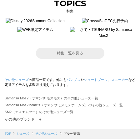
TOPICS
特集
特集一覧を見る
その他シューズ
の商品一覧です。他にも
パンプス
や
ショートブーツ
、
スニーカー
など
定番アイテムを多数取り揃えております。
Samansa Mos2（サマンサ モスモス）のその他シューズ一覧
Samansa Mos2 home's（サマンサモスモスホームズ）のその他シューズ一覧
SM2（エスエムツー）のその他シューズ一覧
TSUHARU by Samansa Mos2（ツハルバイサマンサモスモス）のその他シューズ一覧
その他のブランド ＋
sm2rhythm（サマンサモスモス リズム）のその他シューズ一覧
Samansa Mos2 blue（サマンサモスモス ブルー）のその他シューズ一覧
TOP
シューズ
その他シューズ
ブルー/青系
Samansa Mos2 Lagom（サマンサモスモス ラーゴム）のその他シューズ一覧