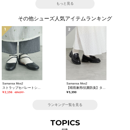
もっと見る
その他シューズ人気アイテムランキング
1
2
Samansa Mos2
Samansa Mos2
ストラップセパレートシューズ
【晴雨兼用/抗菌防臭】タッセルローファー
￥2,156
￥5,390
-60%OFF-
ランキング一覧を見る
TOPICS
特集