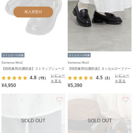
再入荷受付
タイムセール対象
タイムセール対象
Samansa Mos2
Samansa Mos2
【晴雨兼用/抗菌防臭】ストラップシューズ
【晴雨兼用/抗菌防臭】タッセルローファー
レビュー
レビュー
4.8
4.5
（15）
（2）
を見る
を見る
¥4,950
¥5,390
お気に入り
SOLD OUT
SOLD OUT