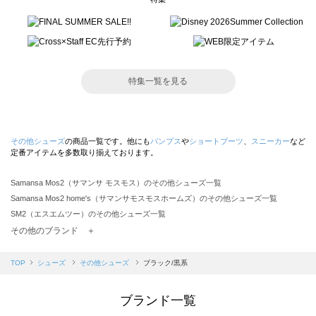
特集一覧を見る
その他シューズ
の商品一覧です。他にも
パンプス
や
ショートブーツ
、
スニーカー
など
定番アイテムを多数取り揃えております。
Samansa Mos2（サマンサ モスモス）のその他シューズ一覧
Samansa Mos2 home's（サマンサモスモスホームズ）のその他シューズ一覧
SM2（エスエムツー）のその他シューズ一覧
TSUHARU by Samansa Mos2（ツハルバイサマンサモスモス）のその他シューズ一覧
その他のブランド ＋
sm2rhythm（サマンサモスモス リズム）のその他シューズ一覧
Samansa Mos2 blue（サマンサモスモス ブルー）のその他シューズ一覧
TOP
シューズ
その他シューズ
ブラック/黒系
Samansa Mos2 Lagom（サマンサモスモス ラーゴム）のその他シューズ一覧
ehka sopo（エヘカソポ）のその他シューズ一覧
ブランド一覧
sō4ū（ソウフォーユー）のその他シューズ一覧