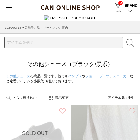
0
BRAND
カート
2026/03/18 ■店舗受け取りサービスのご案内
その他シューズ（ブラック/黒系）
その他シューズ
の商品一覧です。他にも
パンプス
や
ショートブーツ
、
スニーカー
な
ど定番アイテムを多数取り揃えております。
さらに絞り込む
表示変更
アイテム数：
5
件
お気に入り
SOLD OUT