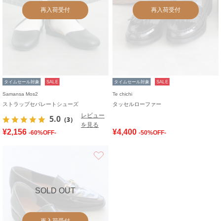
再入荷受付
再入荷受付
タイムセール対象
SALE
タイムセール対象
SALE
Samansa Mos2
Te chichi
ストラップセパレートシューズ
タッセルローファー
レビュー
5.0
（3）
を見る
¥2,156
¥4,400
-60%OFF-
-50%OFF-
お気に入り
SOLD OUT
再入荷受付