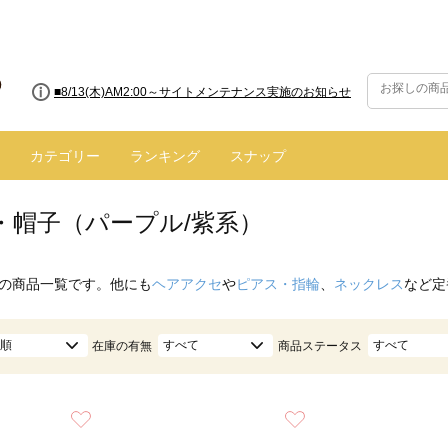
■8/13(木)AM2:00～サイトメンテナンス実施のお知らせ
カテゴリー
ランキング
スナップ
・帽子（パープル/紫系）
の商品一覧です。他にも
ヘアアクセ
や
ピアス・指輪
、
ネックレス
など定
順
すべて
すべて
在庫の有無
商品ステータス
お気に入り
お気に入り