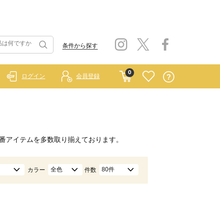
条件から探す
0
ログイン
会員登録
番アイテムを多数取り揃えております。
全色
80件
カラー
件数