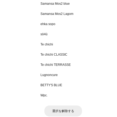
Samansa Mos2 blue
Samansa Mos2 Lagom
ehka sopo
sō4ū
Te chichi
Te chichi CLASSIC
Te chichi TERRASSE
Lugnoncure
BETTY'S BLUE
Wpc.
選択を解除する