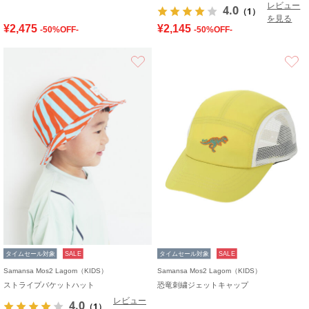
レビュー
4.0
（1）
を見る
¥2,475
¥2,145
-50%OFF-
-50%OFF-
お気に入り
タイムセール対象
SALE
タイムセール対象
SALE
Samansa Mos2 Lagom（KIDS）
Samansa Mos2 Lagom（KIDS）
ストライプバケットハット
恐竜刺繍ジェットキャップ
レビュー
4.0
（1）