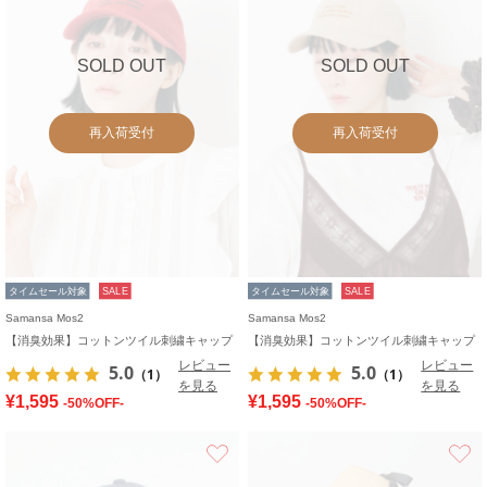
SOLD OUT
SOLD OUT
再入荷受付
再入荷受付
タイムセール対象
SALE
タイムセール対象
SALE
Samansa Mos2
Samansa Mos2
【消臭効果】コットンツイル刺繍キャップ
【消臭効果】コットンツイル刺繍キャップ
レビュー
レビュー
5.0
5.0
（1）
（1）
を見る
を見る
¥1,595
¥1,595
-50%OFF-
-50%OFF-
お気に入り