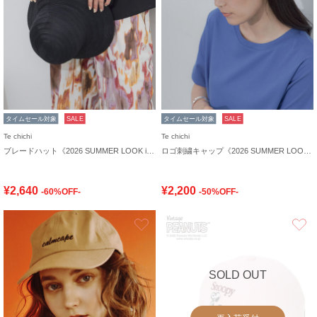
タイムセール対象
SALE
タイムセール対象
SALE
Te chichi
Te chichi
ブレードハット《2026 SUMMER LOOK item》
ロゴ刺繍キャップ《2026 SUMMER LOOK item》
¥2,640
¥2,200
-60%OFF-
-50%OFF-
お気に入り
SOLD OUT