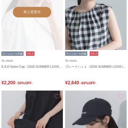
再入荷受付
タイムセール対象
SALE
タイムセール対象
SALE
Te chichi
Te chichi
E.A.D Nylon Cap《2026 SUMMER LOOK item》
ブレードハット《2026 SUMMER LOOK item》
¥2,200
¥2,640
-50%OFF-
-60%OFF-
お気に入り