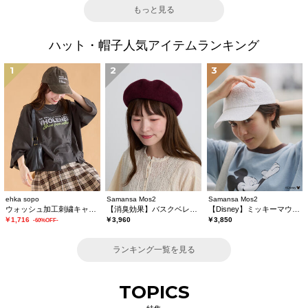
もっと見る
ハット・帽子人気アイテムランキング
1
2
3
ehka sopo
Samansa Mos2
Samansa Mos2
ウォッシュ加工刺繍キャップ
【消臭効果】バスクベレー帽
【Disney】ミッキーマウス/刺繍キャップ
￥1,716
￥3,960
￥3,850
-60%OFF-
ランキング一覧を見る
TOPICS