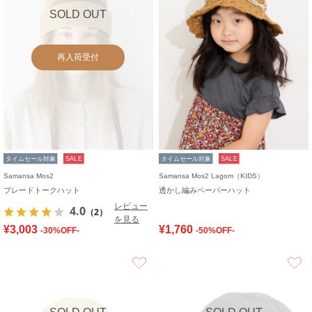
SOLD OUT
再入荷受付
タイムセール対象
SALE
タイムセール対象
SALE
Samansa Mos2
Samansa Mos2 Lagom（KIDS）
ブレードトークハット
透かし編みペーパーハット
レビュー
4.0
（2）
を見る
¥3,003
¥1,760
-30%OFF-
-50%OFF-
お気に入り