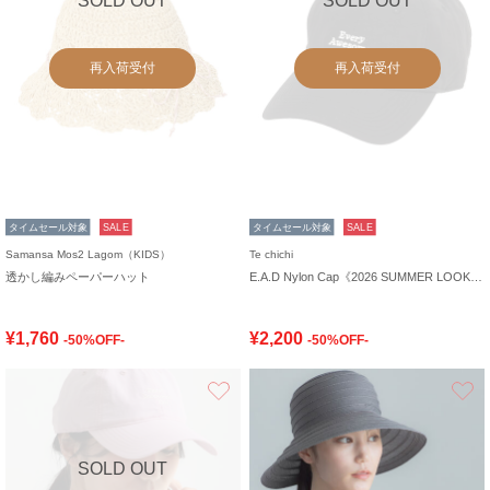
SOLD OUT
SOLD OUT
再入荷受付
再入荷受付
タイムセール対象
SALE
タイムセール対象
SALE
Samansa Mos2 Lagom（KIDS）
Te chichi
透かし編みペーパーハット
E.A.D Nylon Cap《2026 SUMMER LOOK item》
¥1,760
¥2,200
-50%OFF-
-50%OFF-
お気に入り
SOLD OUT