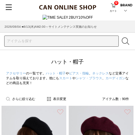
0
BRAND
カート
2026/07/29 ■【お知らせ】ヤマト運輸の配送遅延・停止について
ハット・帽子
アクセサリー
の一覧です。
ハット・帽子
や
ピアス・指輪
、
ネックレス
など定番アイ
テムを取り揃えております。他にも
スカート
や
シャツ・ブラウス
、
カーディガン
な
どの商品も充実！
さらに絞り込む
表示変更
アイテム数：
90
件
お気に入り