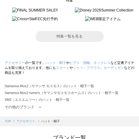
特集
特集一覧を見る
アクセサリー
の一覧です。
ハット・帽子
や
ピアス・指輪
、
ネックレス
など定番アイテ
ムを取り揃えております。他にも
スカート
や
シャツ・ブラウス
、
カーディガン
などの
商品も充実！
Samansa Mos2（サマンサ モスモス）のハット・帽子一覧
Samansa Mos2 home's（サマンサモスモスホームズ）のハット・帽子一覧
SM2（エスエムツー）のハット・帽子一覧
TSUHARU by Samansa Mos2（ツハルバイサマンサモスモス）のハット・帽子一覧
その他のブランド ＋
sm2rhythm（サマンサモスモス リズム）のハット・帽子一覧
Samansa Mos2 blue（サマンサモスモス ブルー）のハット・帽子一覧
TOP
アクセサリー
ハット・帽子
Samansa Mos2 Lagom（サマンサモスモス ラーゴム）のハット・帽子一覧
ehka sopo（エヘカソポ）のハット・帽子一覧
ブランド一覧