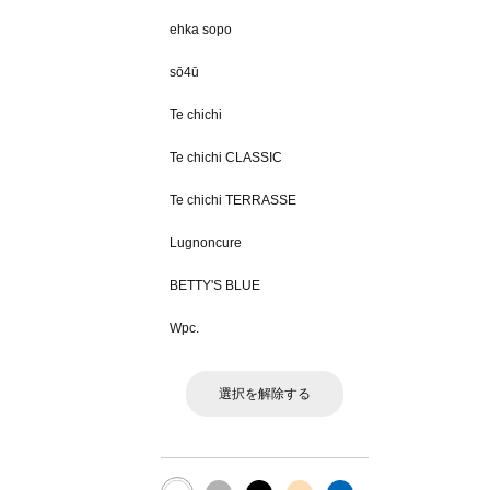
ehka sopo
sō4ū
Te chichi
Te chichi CLASSIC
Te chichi TERRASSE
Lugnoncure
BETTY'S BLUE
Wpc.
選択を解除する