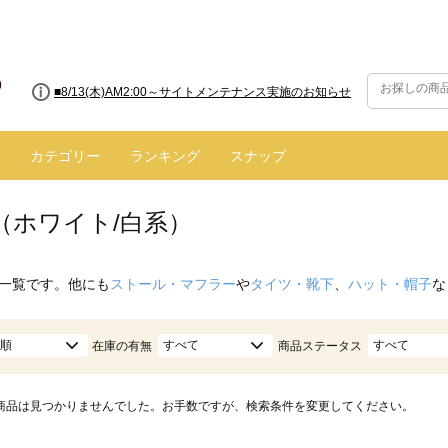
■8/13(木)AM2:00～サイトメンテナンス実施のお知らせ
カテゴリー
ランキング
スナップ
（ホワイト/白系）
一覧です。他にも
ストール・マフラー
や
タイツ・靴下
、
ハット・帽子
な
順
すべて
すべて
在庫の有無
商品ステータス
商品は見つかりませんでした。お手数ですが、検索条件を変更してください。