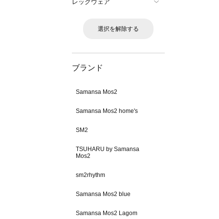
レッグウェア
選択を解除する
ブランド
Samansa Mos2
Samansa Mos2 home's
SM2
TSUHARU by Samansa
Mos2
sm2rhythm
Samansa Mos2 blue
Samansa Mos2 Lagom