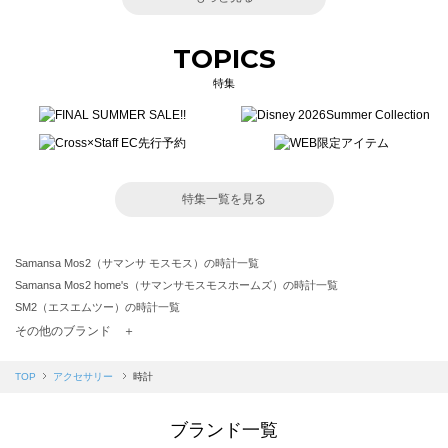
TOPICS
特集
特集一覧を見る
Samansa Mos2（サマンサ モスモス）の時計一覧
Samansa Mos2 home's（サマンサモスモスホームズ）の時計一覧
SM2（エスエムツー）の時計一覧
TSUHARU by Samansa Mos2（ツハルバイサマンサモスモス）の時計一覧
その他のブランド ＋
sm2rhythm（サマンサモスモス リズム）の時計一覧
Samansa Mos2 blue（サマンサモスモス ブルー）の時計一覧
TOP
アクセサリー
時計
Samansa Mos2 Lagom（サマンサモスモス ラーゴム）の時計一覧
ehka sopo（エヘカソポ）の時計一覧
ブランド一覧
sō4ū（ソウフォーユー）の時計一覧