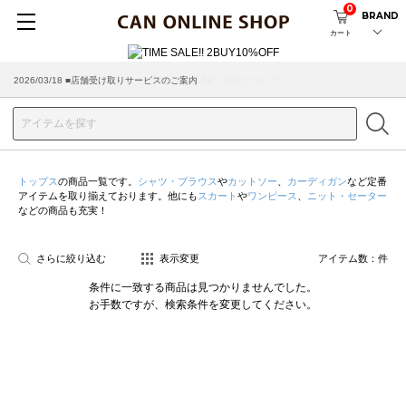
0
BRAND
カート
2026/03/18 ■店舗受け取りサービスのご案内
トップス
の商品一覧です。
シャツ・ブラウス
や
カットソー
、
カーディガン
など定番
アイテムを取り揃えております。他にも
スカート
や
ワンピース
、
ニット・セーター
などの商品も充実！
さらに絞り込む
表示変更
アイテム数：
件
条件に一致する商品は見つかりませんでした。
お手数ですが、検索条件を変更してください。