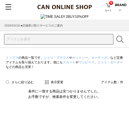
0
BRAND
カート
2026/03/18 ■店舗受け取りサービスのご案内
トップス
の商品一覧です。
シャツ・ブラウス
や
カットソー
、
カーディガン
など定番
アイテムを取り揃えております。他にも
スカート
や
ワンピース
、
ニット・セーター
などの商品も充実！
さらに絞り込む
表示変更
アイテム数：
件
条件に一致する商品は見つかりませんでした。
お手数ですが、検索条件を変更してください。