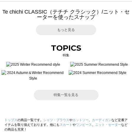
Te chichi CLASSIC（テチチ クラシック）/ニット・セ
ーターを使ったスナップ
もっと見る
TOPICS
特集
特集一覧を見る
トップス
の商品一覧です。
シャツ・ブラウス
や
カットソー
、
カーディガン
など定番ア
イテムを取り揃えております。他にも
スカート
や
ワンピース
、
ニット・セーター
など
の商品も充実！