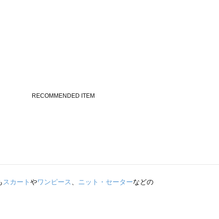
も
スカート
や
ワンピース
、
ニット・セーター
などの