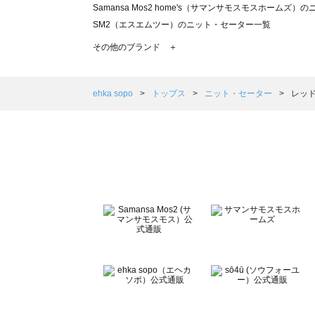
Samansa Mos2 home's（サマンサモスモスホームズ
SM2（エスエムツー）のニット・セーター一覧
TSUHARU by Samansa Mos2（ツハルバイサマン
その他のブランド ＋
sm2rhythm（サマンサモスモス リズム）のニット・セー
Samansa Mos2 blue（サマンサモスモス ブルー）の
Samansa Mos2 Lagom（サマンサモスモス ラーゴム
ehka sopo
トップス
ニット・セーター
レッド
ehka sopo（エヘカソポ）のニット・セーター一覧
sō4ū（ソウフォーユー）のニット・セーター一覧
Te chichi（テチチ）のニット・セーター一覧
Te chichi CLASSIC（テチチ クラシック）のニット・セ
Te chichi TERRASSE（テチチ テラス）のニット・セー
Lugnoncure（ルノンキュール）のニット・セーター一覧
BETTY'S BLUE（べティーズブルー）のニット・セーター
Wpc.（ワールドパーティー）のニット・セーター一覧