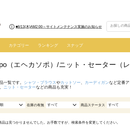
■8/13(木)AM2:00～サイトメンテナンス実施のお知らせ
カテゴリー
ランキング
スナップ
 sopo（エヘカソポ）/ニット・セーター（
品一覧です。
シャツ・ブラウス
や
カットソー
、
カーディガン
など定番ア
、
ニット・セーター
などの商品も充実！
順
すべて
すべて
在庫の有無
商品ステータス
商品は見つかりませんでした。お手数ですが、検索条件を変更してください。