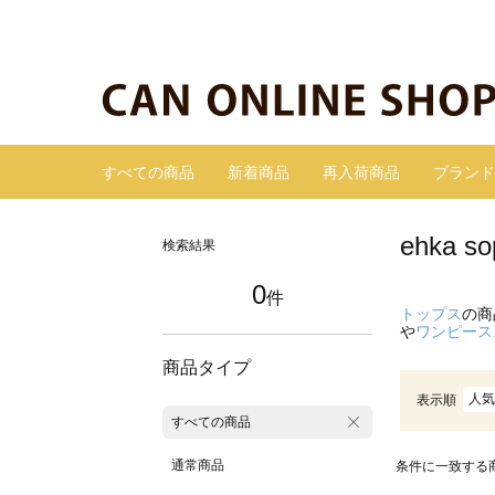
すべての商品
新着商品
再入荷商品
ブランド
ehka
検索結果
0
件
トップス
の商
や
ワンピース
商品タイプ
人気
表示順
すべての商品
通常商品
条件に一致する