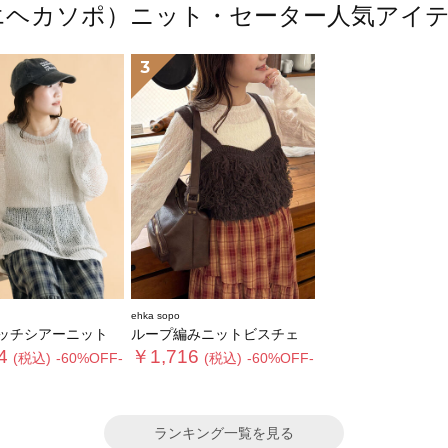
po（エヘカソポ）ニット・セーター人気ア
3
ehka sopo
ッチシアーニット
ループ編みニットビスチェ
4
￥1,716
(税込)
-60%OFF-
(税込)
-60%OFF-
ランキング一覧を見る