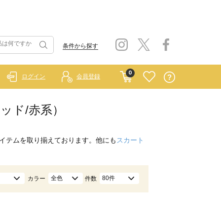
条件から探す
0
ログイン
会員登録
レッド/赤系）
イテムを取り揃えております。他にも
スカート
全色
80件
カラー
件数