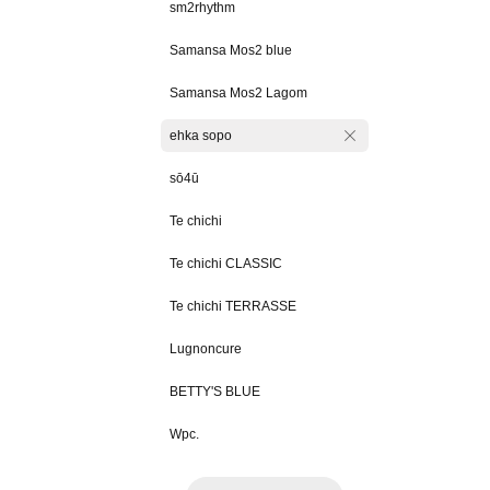
sm2rhythm
Samansa Mos2 blue
Samansa Mos2 Lagom
ehka sopo
sō4ū
Te chichi
Te chichi CLASSIC
Te chichi TERRASSE
Lugnoncure
BETTY'S BLUE
Wpc.