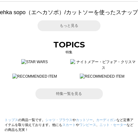
ehka sopo（エヘカソポ）/カットソーを使ったスナップ
もっと見る
TOPICS
特集
特集一覧を見る
トップス
の商品一覧です。
シャツ・ブラウス
や
カットソー
、
カーディガン
など定番ア
イテムを取り揃えております。他にも
スカート
や
ワンピース
、
ニット・セーター
など
の商品も充実！