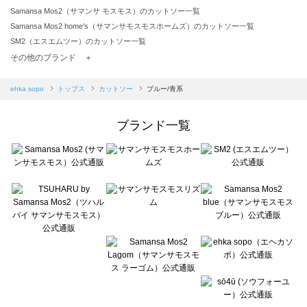
Samansa Mos2（サマンサ モスモス）のカットソー一覧
Samansa Mos2 home's（サマンサモスモスホームズ）のカットソー一覧
SM2（エスエムツー）のカットソー一覧
TSUHARU by Samansa Mos2（ツハルバイサマンサモスモス）のカットソー一覧
その他のブランド ＋
sm2rhythm（サマンサモスモス リズム）のカットソー一覧
Samansa Mos2 blue（サマンサモスモス ブルー）のカットソー一覧
ehka sopo
トップス
カットソー
ブルー/青系
Samansa Mos2 Lagom（サマンサモスモス ラーゴム）のカットソー一覧
ehka sopo（エヘカソポ）のカットソー一覧
ブランド一覧
sō4ū（ソウフォーユー）のカットソー一覧
Te chichi（テチチ）のカットソー一覧
Te chichi CLASSIC（テチチ クラシック）のカットソー一覧
Te chichi TERRASSE（テチチ テラス）のカットソー一覧
Lugnoncure（ルノンキュール）のカットソー一覧
BETTY'S BLUE（べティーズブルー）のカットソー一覧
Wpc.（ワールドパーティー）のカットソー一覧