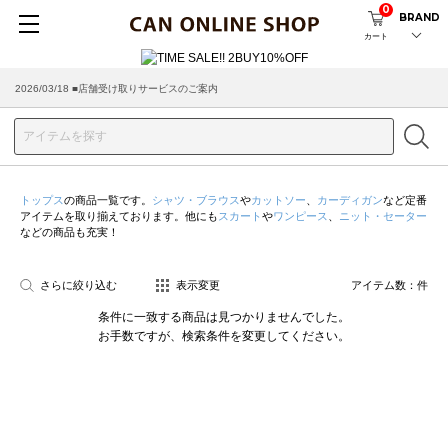
0
BRAND
カート
2026/03/18 ■店舗受け取りサービスのご案内
トップス
の商品一覧です。
シャツ・ブラウス
や
カットソー
、
カーディガン
など定番
アイテムを取り揃えております。他にも
スカート
や
ワンピース
、
ニット・セーター
などの商品も充実！
さらに絞り込む
表示変更
アイテム数：
件
条件に一致する商品は見つかりませんでした。
お手数ですが、検索条件を変更してください。