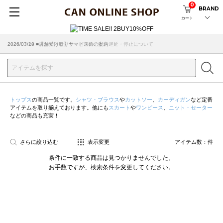
0
BRAND
カート
2026/07/29 ■【お知らせ】ヤマト運輸の配送遅延・停止について
2026/03/18 ■店舗受け取りサービスのご案内
トップス
の商品一覧です。
シャツ・ブラウス
や
カットソー
、
カーディガン
など定番
アイテムを取り揃えております。他にも
スカート
や
ワンピース
、
ニット・セーター
などの商品も充実！
さらに絞り込む
表示変更
アイテム数：
件
条件に一致する商品は見つかりませんでした。
お手数ですが、検索条件を変更してください。