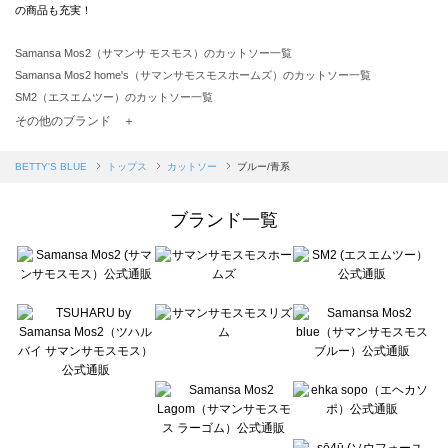
の商品も充実！
Samansa Mos2（サマンサ モスモス）のカットソー一覧
Samansa Mos2 home's（サマンサモスモスホームズ）のカットソー一覧
SM2（エスエムツー）のカットソー一覧
TSUHARU by Samansa Mos2（ツハルバイサマンサモスモス）のカットソー一覧
その他のブランド ＋
sm2rhythm（サマンサモスモス リズム）のカットソー一覧
Samansa Mos2 blue（サマンサモスモス ブルー）のカットソー一覧
BETTY'S BLUE
トップス
カットソー
ブルー/青系
Samansa Mos2 Lagom（サマンサモスモス ラーゴム）のカットソー一覧
ehka sopo（エヘカソポ）のカットソー一覧
ブランド一覧
sō4ū（ソウフォーユー）のカットソー一覧
Te chichi（テチチ）のカットソー一覧
Te chichi CLASSIC（テチチ クラシック）のカットソー一覧
Te chichi TERRASSE（テチチ テラス）のカットソー一覧
Lugnoncure（ルノンキュール）のカットソー一覧
BETTY'S BLUE（べティーズブルー）のカットソー一覧
Wpc.（ワールドパーティー）のカットソー一覧