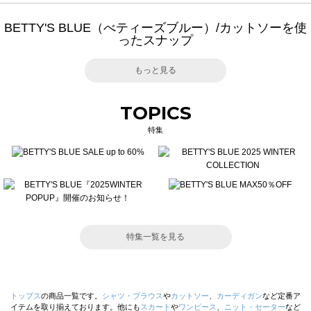
BETTY'S BLUE（べティーズブルー）/カットソーを使
ったスナップ
もっと見る
TOPICS
特集
特集一覧を見る
トップス
の商品一覧です。
シャツ・ブラウス
や
カットソー
、
カーディガン
など定番ア
イテムを取り揃えております。他にも
スカート
や
ワンピース
、
ニット・セーター
など