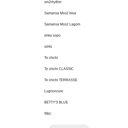
sm2rhythm
Samansa Mos2 blue
Samansa Mos2 Lagom
ehka sopo
sō4ū
Te chichi
Te chichi CLASSIC
Te chichi TERRASSE
Lugnoncure
BETTY'S BLUE
Wpc.