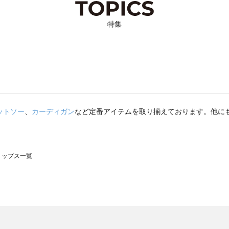
特集
ットソー
、
カーディガン
など定番アイテムを取り揃えております。他に
のトップス一覧
モスモス）のトップス一覧
ップス一覧
のトップス一覧