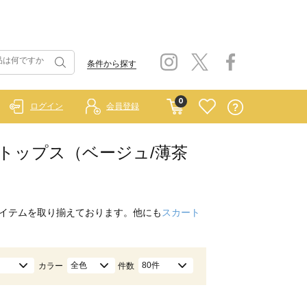
条件から探す
0
ログイン
会員登録
ク）/トップス（ベージュ/薄茶
イテムを取り揃えております。他にも
スカート
全色
80件
カラー
件数