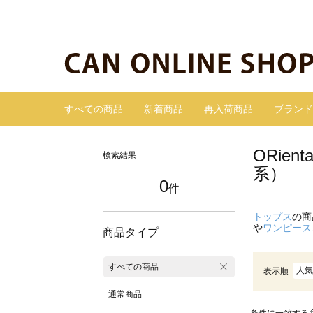
すべての商品
新着商品
再入荷商品
ブランド
ORie
検索結果
系）
0
件
トップス
の商
や
ワンピース
商品タイプ
すべての商品
人気
表示順
通常商品