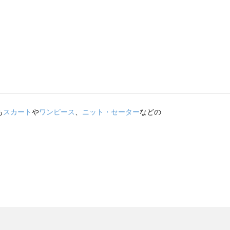
も
スカート
や
ワンピース
、
ニット・セーター
などの