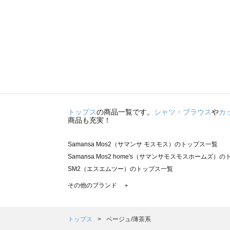
トップス
の商品一覧です。
シャツ・ブラウス
や
カ
商品も充実！
Samansa Mos2（サマンサ モスモス）のトップス一覧
Samansa Mos2 home's（サマンサモスモスホームズ）
SM2（エスエムツー）のトップス一覧
TSUHARU by Samansa Mos2（ツハルバイサマンサ
その他のブランド ＋
sm2rhythm（サマンサモスモス リズム）のトップス一覧
Samansa Mos2 blue（サマンサモスモス ブルー）のト
Samansa Mos2 Lagom（サマンサモスモス ラーゴム）
トップス
ベージュ/薄茶系