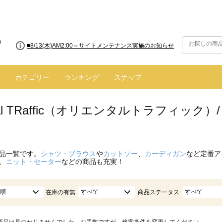
■8/13(木)AM2:00～サイトメンテナンス実施のお知らせ
カテゴリー
ランキング
スナップ
ntal TRaffic（オリエンタルトラフィッ
品一覧です。
シャツ・ブラウス
や
カットソー
、
カーディガン
など定番ア
、
ニット・セーター
などの商品も充実！
順
すべて
すべて
在庫の有無
商品ステータス