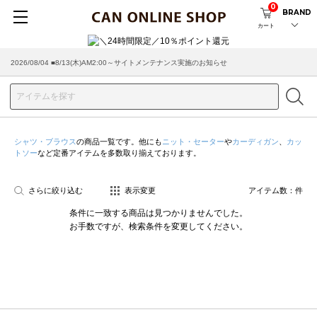
0
BRAND
カート
2026/08/04 ■8/13(木)AM2:00～サイトメンテナンス実施のお知らせ
シャツ・ブラウス
の商品一覧です。他にも
ニット・セーター
や
カーディガン
、
カッ
トソー
など定番アイテムを多数取り揃えております。
さらに絞り込む
表示変更
アイテム数：
件
条件に一致する商品は見つかりませんでした。
お手数ですが、検索条件を変更してください。