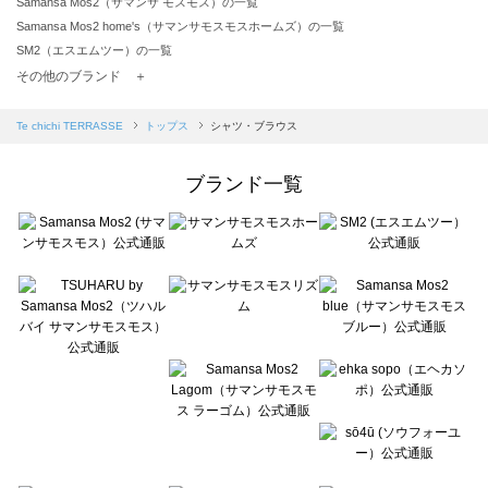
Samansa Mos2（サマンサ モスモス）の一覧
Samansa Mos2 home's（サマンサモスモスホームズ）の一覧
SM2（エスエムツー）の一覧
TSUHARU by Samansa Mos2（ツハルバイサマンサモスモス）の一覧
その他のブランド ＋
sm2rhythm（サマンサモスモス リズム）の一覧
Samansa Mos2 blue（サマンサモスモス ブルー）の一覧
Te chichi TERRASSE
トップス
シャツ・ブラウス
Samansa Mos2 Lagom（サマンサモスモス ラーゴム）の一覧
ehka sopo（エヘカソポ）の一覧
ブランド一覧
sō4ū（ソウフォーユー）の一覧
Te chichi（テチチ）の一覧
Te chichi CLASSIC（テチチ クラシック）の一覧
Te chichi TERRASSE（テチチ テラス）の一覧
Lugnoncure（ルノンキュール）の一覧
BETTY'S BLUE（べティーズブルー）の一覧
Wpc.（ワールドパーティー）の一覧