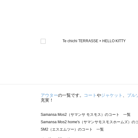
アウター
の一覧です。
コート
や
ジャケット
、
ブル
充実！
Samansa Mos2（サマンサ モスモス）のコート 一覧
Samansa Mos2 home's（サマンサモスモスホームズ）
SM2（エスエムツー）のコート 一覧
TSUHARU by Samansa Mos2（ツハルバイサマンサ