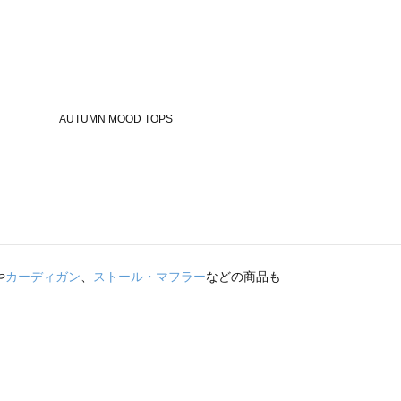
や
カーディガン
、
ストール・マフラー
などの商品も