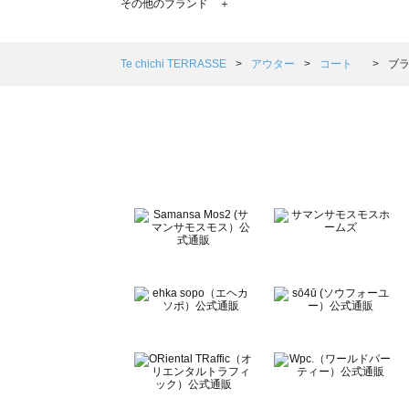
その他のブランド ＋
sm2rhythm（サマンサモスモス リズム）のコート 一覧
Samansa Mos2 blue（サマンサモスモス ブルー）のコ
Samansa Mos2 Lagom（サマンサモスモス ラーゴム）
Te chichi TERRASSE
アウター
コート
ブラ
ehka sopo（エヘカソポ）のコート 一覧
sō4ū（ソウフォーユー）のコート 一覧
Te chichi（テチチ）のコート 一覧
Te chichi CLASSIC（テチチ クラシック）のコート 一覧
Te chichi TERRASSE（テチチ テラス）のコート 一覧
Lugnoncure（ルノンキュール）のコート 一覧
BETTY'S BLUE（べティーズブルー）のコート 一覧
Wpc.（ワールドパーティー）のコート 一覧