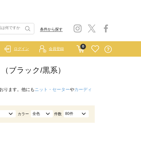
条件から探す
0
ログイン
会員登録
ート （ブラック/黒系）
おります。他にも
ニット・セーター
や
カーディ
全色
80件
カラー
件数