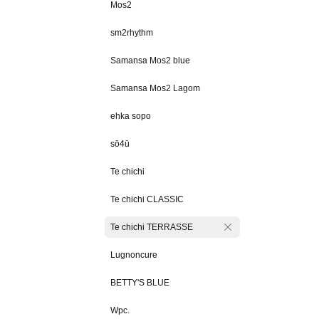
Mos2
sm2rhythm
Samansa Mos2 blue
Samansa Mos2 Lagom
ehka sopo
sō4ū
Te chichi
Te chichi CLASSIC
Te chichi TERRASSE
Lugnoncure
BETTY'S BLUE
Wpc.