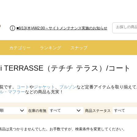
■8/13(木)AM2:00～サイトメンテナンス実施のお知らせ
カテゴリー
ランキング
スナップ
hichi TERRASSE（テチチ テラス）/コ
覧です。
コート
や
ジャケット
、
ブルゾン
など定番アイテムを取り揃えて
ル・マフラー
などの商品も充実！
順
すべて
すべて
在庫の有無
商品ステータス
商品は見つかりませんでした。お手数ですが、検索条件を変更してください。