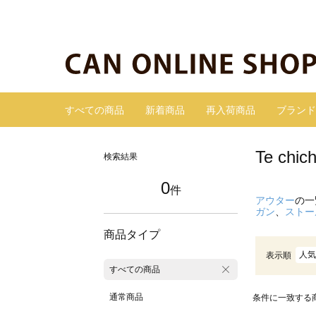
すべての商品
新着商品
再入荷商品
ブランド
Te c
検索結果
0
件
アウター
の一
ガン
、
ストー
商品タイプ
人気
表示順
すべての商品
通常商品
条件に一致する