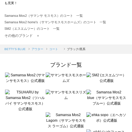
も充実！
Samansa Mos2（サマンサ モスモス）のコート 一覧
Samansa Mos2 home's（サマンサモスモスホームズ）のコート 一覧
SM2（エスエムツー）のコート 一覧
TSUHARU by Samansa Mos2（ツハルバイサマンサモスモス）のコート 一覧
その他のブランド ＋
sm2rhythm（サマンサモスモス リズム）のコート 一覧
Samansa Mos2 blue（サマンサモスモス ブルー）のコート 一覧
BETTY'S BLUE
アウター
コート
ブラック/黒系
Samansa Mos2 Lagom（サマンサモスモス ラーゴム）のコート 一覧
ehka sopo（エヘカソポ）のコート 一覧
ブランド一覧
sō4ū（ソウフォーユー）のコート 一覧
Te chichi（テチチ）のコート 一覧
Te chichi CLASSIC（テチチ クラシック）のコート 一覧
Te chichi TERRASSE（テチチ テラス）のコート 一覧
Lugnoncure（ルノンキュール）のコート 一覧
BETTY'S BLUE（べティーズブルー）のコート 一覧
Wpc.（ワールドパーティー）のコート 一覧