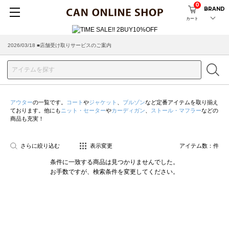
0
BRAND
カート
2026/03/18 ■店舗受け取りサービスのご案内
アウター
の一覧です。
コート
や
ジャケット
、
ブルゾン
など定番アイテムを取り揃え
ております。他にも
ニット・セーター
や
カーディガン
、
ストール・マフラー
などの
商品も充実！
さらに絞り込む
表示変更
アイテム数：
件
条件に一致する商品は見つかりませんでした。
お手数ですが、検索条件を変更してください。