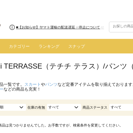
■8/13(木)AM2:00～サイトメンテナンス実施のお知らせ
■【お知らせ】ヤマト運輸の配送遅延・停止について
カテゴリー
ランキング
スナップ
hichi TERRASSE（テチチ テラス）/パ
品一覧です。
スカート
や
パンツ
など定番アイテムを取り揃えております
ー
などの商品も充実！
順
すべて
すべて
在庫の有無
商品ステータス
商品は見つかりませんでした。お手数ですが、検索条件を変更してください。