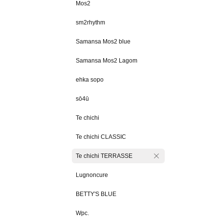
Mos2
sm2rhythm
Samansa Mos2 blue
Samansa Mos2 Lagom
ehka sopo
sō4ū
Te chichi
Te chichi CLASSIC
Te chichi TERRASSE
Lugnoncure
BETTY'S BLUE
Wpc.