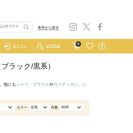
条件から探す
0
ログイン
会員登録
ンツ（ブラック/黒系）
。他にも
シャツ・ブラウス
や
カーディガン
、
ニ
全色
80件
カラー
件数