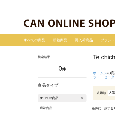
すべての商品
新着商品
再入荷商品
ブランド
Te c
検索結果
0
件
ボトムス
の商
ット・セータ
商品タイプ
人気
表示順
すべての商品
通常商品
条件に一致する