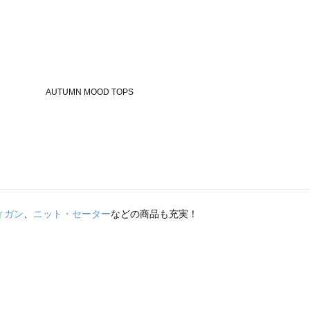
ィガン
、
ニット・セーター
などの商品も充実！