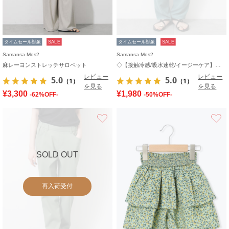
タイムセール対象
SALE
タイムセール対象
SALE
Samansa Mos2
Samansa Mos2
麻レーヨンストレッチサロペット
◇【接触冷感/吸水速乾/イージーケア】イージーパンツ
レビュー
レビュー
5.0
5.0
（1）
（1）
を見る
を見る
¥3,300
¥1,980
-62%OFF-
-50%OFF-
お気に入り
SOLD OUT
再入荷受付