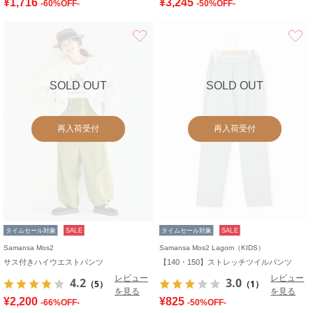
¥1,716
¥3,245
-60%OFF-
-50%OFF-
お気に入り
SOLD OUT
SOLD OUT
再入荷受付
再入荷受付
タイムセール対象
SALE
タイムセール対象
SALE
Samansa Mos2
Samansa Mos2 Lagom（KIDS）
サス付きハイウエストパンツ
【140・150】ストレッチツイルパンツ
レビュー
レビュー
4.2
3.0
（5）
（1）
を見る
を見る
¥2,200
¥825
-66%OFF-
-50%OFF-