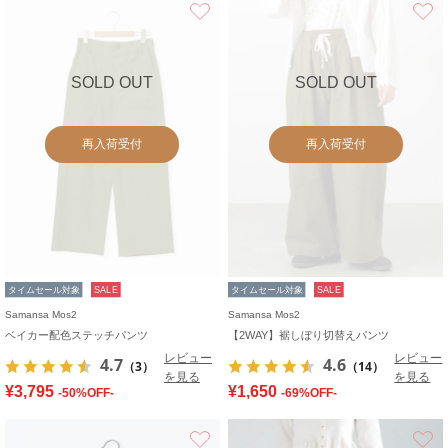
お気に入り
SOLD OUT
SOLD OUT
再入荷受付
再入荷受付
タイムセール対象
SALE
タイムセール対象
SALE
Samansa Mos2
Samansa Mos2
ベイカー配色ステッチパンツ
【2WAY】裾しぼり切替えパンツ
レビュー
レビュー
4.7
4.6
（3）
（14）
を見る
を見る
¥3,795
¥1,650
-50%OFF-
-69%OFF-
お気に入り