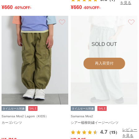
を見る
¥660
¥660
-60%OFF-
-60%OFF-
お気に入り
SOLD OUT
再入荷受付
タイムセール対象
SALE
タイムセール対象
SALE
Samansa Mos2 Lagom（KIDS）
Samansa Mos2
カーゴパンツ
シアー楊柳刺繍イージーパンツ
レビュー
4.7
（15）
を見る