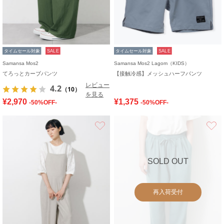
タイムセール対象
SALE
タイムセール対象
SALE
Samansa Mos2
Samansa Mos2 Lagom（KIDS）
てろっとカーブパンツ
【接触冷感】メッシュハーフパンツ
レビュー
4.2
（10）
を見る
¥2,970
¥1,375
-50%OFF-
-50%OFF-
お気に入り
SOLD OUT
再入荷受付