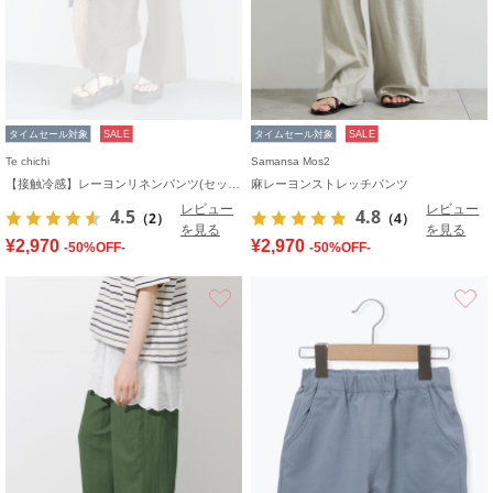
タイムセール対象
SALE
タイムセール対象
SALE
Te chichi
Samansa Mos2
【接触冷感】レーヨンリネンパンツ(セットアップ可)
麻レーヨンストレッチパンツ
レビュー
レビュー
4.5
4.8
（2）
（4）
を見る
を見る
¥2,970
¥2,970
-50%OFF-
-50%OFF-
お気に入り