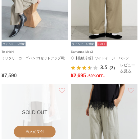
タイムセール対象
タイムセール対象
SALE
Te chichi
Samansa Mos2
ミリタリーカーゴパンツ(セットアップ可)
◇【接触冷感】ワイドイージーパンツ
レビュー
3.5
（2）
を見る
¥7,590
¥2,695
-50%OFF-
お気に入り
SOLD OUT
再入荷受付