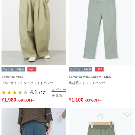
タイムセール対象
SALE
タイムセール対象
SALE
Samansa Mos2
Samansa Mos2 Lagom（KIDS）
【M/Lサイズ】タックワイドパンツ
裏起毛ストレッチパンツ
レビュー
4.1
（17）
を見る
¥1,980
¥1,100
-69%OFF-
-33%OFF-
お気に入り