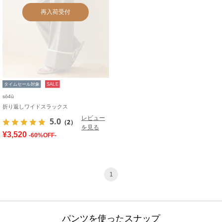
再入荷受付
タイムセール対象
SALE
sō4ū
折り返しワイドスラックス
レビュー
5.0
（2）
を見る
¥3,520
-60%OFF-
1
パンツを使ったスナップ