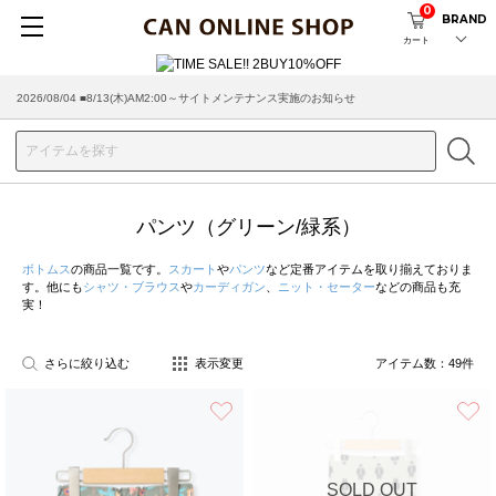
0
BRAND
カート
2026/08/04 ■8/13(木)AM2:00～サイトメンテナンス実施のお知らせ
パンツ（グリーン/緑系）
ボトムス
の商品一覧です。
スカート
や
パンツ
など定番アイテムを取り揃えておりま
す。他にも
シャツ・ブラウス
や
カーディガン
、
ニット・セーター
などの商品も充
実！
さらに絞り込む
表示変更
アイテム数：
49
件
お気に入り
SOLD OUT