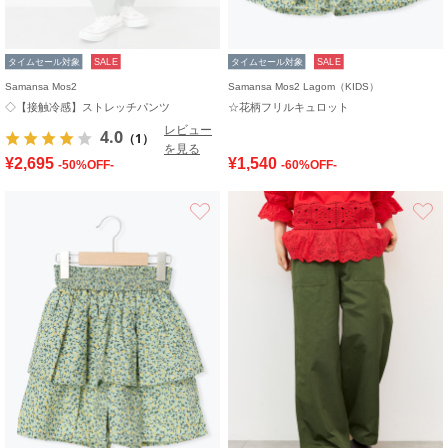
タイムセール対象
SALE
タイムセール対象
SALE
Samansa Mos2
Samansa Mos2 Lagom（KIDS）
◇【接触冷感】ストレッチパンツ
☆花柄フリルキュロット
レビュー
4.0
（1）
を見る
¥2,695
¥1,540
-50%OFF-
-60%OFF-
お気に入り