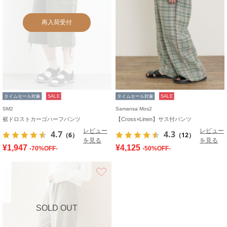
再入荷受付
タイムセール対象
SALE
タイムセール対象
SALE
SM2
Samansa Mos2
裾ドロストカーゴハーフパンツ
【Cross×Linen】サス付パンツ
レビュー
レビュー
4.7
4.3
（6）
（12）
を見る
を見る
¥1,947
¥4,125
-70%OFF-
-50%OFF-
お気に入り
SOLD OUT