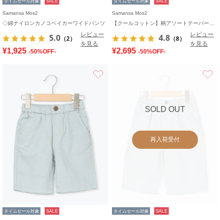
タイムセール対象
SALE
タイムセール対象
SALE
Samansa Mos2
Samansa Mos2
◇綿ナイロンカノコベイカーワイドパンツ
【クールコットン】柄アソートテーパードパンツ
レビュー
レビュー
5.0
4.8
（2）
（8）
を見る
を見る
¥1,925
¥2,695
-50%OFF-
-50%OFF-
お気に入り
SOLD OUT
再入荷受付
タイムセール対象
SALE
タイムセール対象
SALE