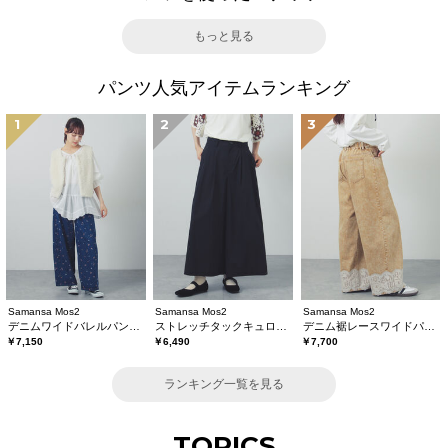
もっと見る
パンツ人気アイテムランキング
1
2
3
Samansa Mos2
Samansa Mos2
Samansa Mos2
デニムワイドバレルパンツ〈WEB限定SS・XLサイズ〉
ストレッチタックキュロットパンツ
デニム裾レースワイドパンツ
￥7,150
￥6,490
￥7,700
ランキング一覧を見る
TOPICS