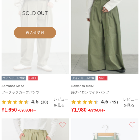
SOLD OUT
再入荷受付
タイムセール対象
SALE
タイムセール対象
SALE
Samansa Mos2
Samansa Mos2
ツータックカーブパンツ
綿ナイロンワイドパンツ
レビュー
レビュー
4.6
4.6
（20）
（15）
を見る
を見る
¥1,650
¥1,980
-69%OFF-
-69%OFF-
お気に入り