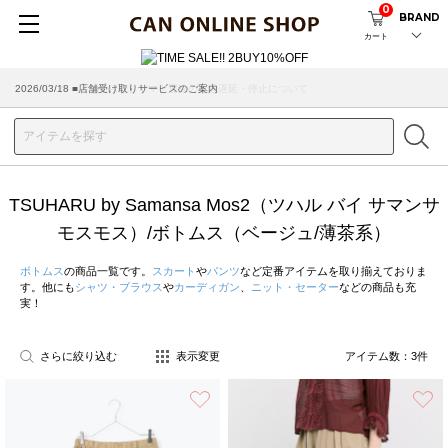
0
BRAND
カート
2026/03/18 ■店舗受け取りサービスのご案内
TSUHARU by Samansa Mos2（ツハル バイ サマンサ
モスモス）/ボトムス（ベージュ/薄茶系）
ボトムス
の商品一覧です。
スカート
や
パンツ
など定番アイテムを取り揃えておりま
す。他にも
シャツ・ブラウス
や
カーディガン
、
ニット・セーター
などの商品も充
実！
さらに絞り込む
表示変更
アイテム数：
3
件
お気に入り