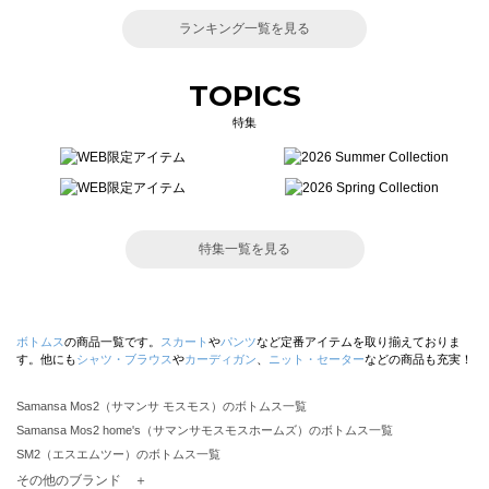
ランキング一覧を見る
TOPICS
特集
特集一覧を見る
ボトムス
の商品一覧です。
スカート
や
パンツ
など定番アイテムを取り揃えておりま
す。他にも
シャツ・ブラウス
や
カーディガン
、
ニット・セーター
などの商品も充実！
Samansa Mos2（サマンサ モスモス）のボトムス一覧
Samansa Mos2 home's（サマンサモスモスホームズ）のボトムス一覧
SM2（エスエムツー）のボトムス一覧
TSUHARU by Samansa Mos2（ツハルバイサマンサモスモス）のボトムス一覧
その他のブランド ＋