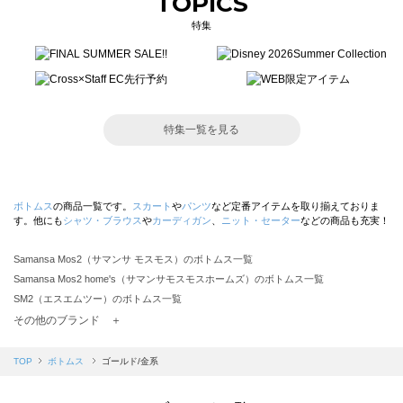
TOPICS
特集
特集一覧を見る
ボトムス
の商品一覧です。
スカート
や
パンツ
など定番アイテムを取り揃えておりま
す。他にも
シャツ・ブラウス
や
カーディガン
、
ニット・セーター
などの商品も充実！
Samansa Mos2（サマンサ モスモス）のボトムス一覧
Samansa Mos2 home's（サマンサモスモスホームズ）のボトムス一覧
SM2（エスエムツー）のボトムス一覧
TSUHARU by Samansa Mos2（ツハルバイサマンサモスモス）のボトムス一覧
その他のブランド ＋
sm2rhythm（サマンサモスモス リズム）のボトムス一覧
Samansa Mos2 blue（サマンサモスモス ブルー）のボトムス一覧
TOP
ボトムス
ゴールド/金系
Samansa Mos2 Lagom（サマンサモスモス ラーゴム）のボトムス一覧
ehka sopo（エヘカソポ）のボトムス一覧