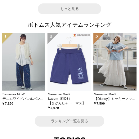
もっと見る
ボトムス人気アイテムランキング
1
2
3
Samansa Mos2
Samansa Mos2
Samansa Mos2
デニムワイドバレルパンツ〈WEB限定SS・XLサイズ〉
Lagom（KIDS）
【Disney】ミッキーマウス/総刺繍スカート
【きかんしゃトーマス】ミニ裏毛ハーフパンツ
￥7,150
￥7,590
￥2,970
ランキング一覧を見る