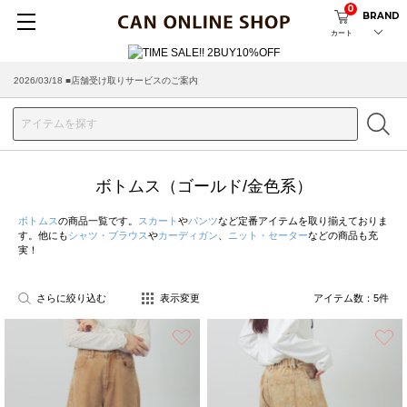
0
BRAND
カート
2026/03/18 ■店舗受け取りサービスのご案内
ボトムス（ゴールド/金色系）
ボトムス
の商品一覧です。
スカート
や
パンツ
など定番アイテムを取り揃えておりま
す。他にも
シャツ・ブラウス
や
カーディガン
、
ニット・セーター
などの商品も充
実！
さらに絞り込む
表示変更
アイテム数：
5
件
お気に入り