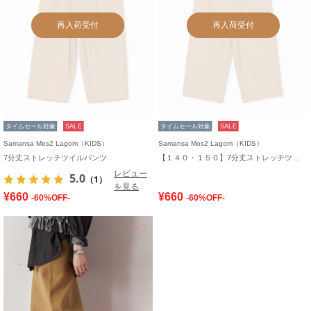
再入荷受付
再入荷受付
タイムセール対象
SALE
タイムセール対象
SALE
Samansa Mos2 Lagom（KIDS）
Samansa Mos2 Lagom（KIDS）
7分丈ストレッチツイルパンツ
【１４０・１５０】7分丈ストレッチツイルパンツ
レビュー
5.0
（1）
を見る
¥660
¥660
-60%OFF-
-60%OFF-
お気に入り