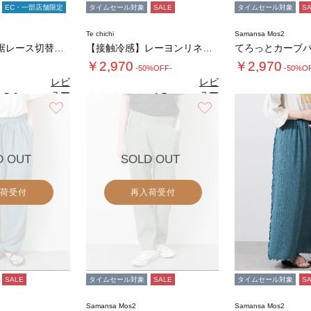
EC・一部店舗限定
タイムセール対象
SALE
タイムセール対象
S
Te chichi
Samansa Mos2
【販路限定】裾レース切替ギャザースカート
【接触冷感】レーヨンリネンパンツ(セットアッ…
てろっとカーブ
￥2,970
￥2,970
-50%OFF-
-50%O
レビ
レビ
ュー
ュー
5.0
4.5
（4）
（2）
を見
を見
お気に入り
お気に入り
4.
る
る
D OUT
SOLD OUT
荷受付
再入荷受付
SALE
タイムセール対象
SALE
タイムセール対象
S
Samansa Mos2
Samansa Mos2