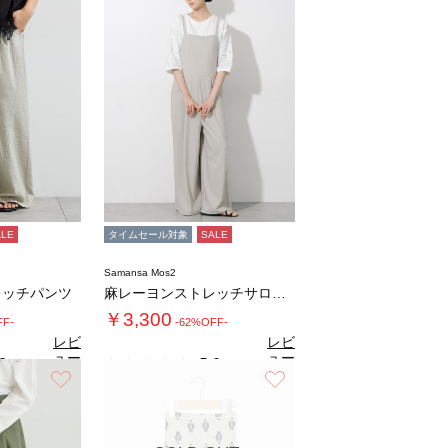
ALE
タイムセール対象
SALE
Samansa Mos2
レッチパンツ
麻レーヨンストレッチサロペット
￥3,300
FF-
-62%OFF-
レビ
レビ
ュー
ュー
8
5.0
（4）
（1）
を見
を見
お気に入り
お気に入り
る
る