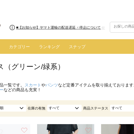
■【お知らせ】ヤマト運輸の配送遅延・停止について
カテゴリー
ランキング
スナップ
ス（グリーン/緑系）
品一覧です。
スカート
や
パンツ
など定番アイテムを取り揃えております
ー
などの商品も充実！
順
すべて
すべて
在庫の有無
商品ステータス
お気に入り
お気に入り