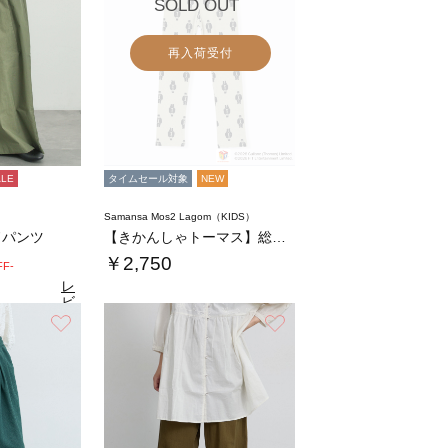
SOLD OUT
再入荷受付
ALE
タイムセール対象
NEW
Samansa Mos2 Lagom（KIDS）
ドパンツ
【きかんしゃトーマス】総柄スパッツ
￥2,750
FF-
レ
ビ
ュ
お気に入り
お気に入り
6
（15）
ー
を
見
る