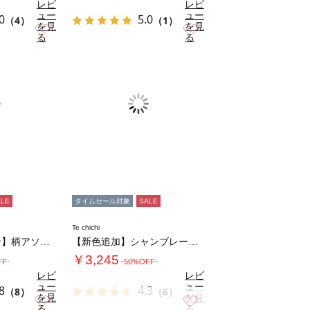
レビ
レビ
ュー
ュー
0
5.0
（4）
（1）
を見
を見
お気に入り
お気に入り
る
る
ALE
タイムセール対象
SALE
Te chichi
【クールコットン】柄アソートテーパードパンツ…
【新色追加】シャンブレーボイルスカート(セッ…
￥3,245
FF-
-50%OFF-
レビ
レビ
ュー
ュー
8
4.3
（8）
（6）
を見
を見
お気に入り
お気に入り
る
る