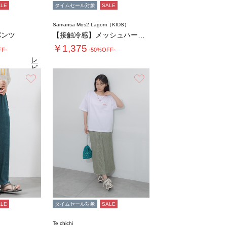
ALE
タイムセール対象
SALE
Samansa Mos2 Lagom（KIDS）
パンツ
【接触冷感】メッシュハーフパンツ
￥1,375
FF-
-50%OFF-
レ
ビ
ュ
お気に入り
お気に入り
2
（10）
ー
を
見
る
ALE
タイムセール対象
SALE
Te chichi