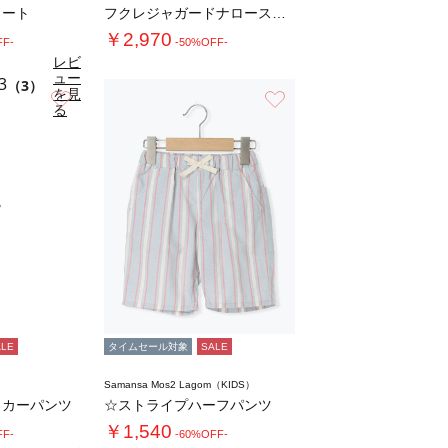
カート
フクレジャガードナロースカート
￥2,970
FF-
-50%OFF-
レビ
ュー
3
（3）
を見
お気に入り
お気に入り
る
ALE
タイムセール対象
SALE
Samansa Mos2 Lagom（KIDS）
イカーパンツ
☆ストライプハーフパンツ
￥1,540
FF-
-60%OFF-