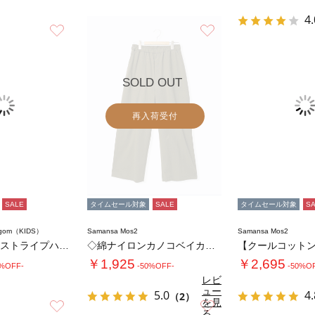
4.
お気に入り
お気に入り
SOLD OUT
再入荷受付
SALE
タイムセール対象
SALE
タイムセール対象
S
agom（KIDS）
Samansa Mos2
Samansa Mos2
【140・150】ストライプハーフパンツ
◇綿ナイロンカノコベイカーワイドパンツ
￥1,925
￥2,695
0%OFF-
-50%OFF-
-50%O
レビ
ュー
5.0
4.
（2）
を見
お気に入り
お気に入り
る