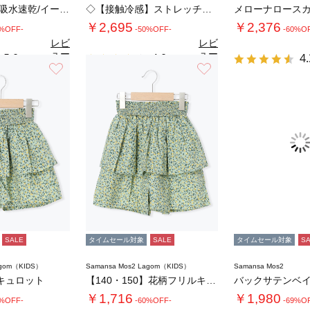
◇【接触冷感/吸水速乾/イージーケア】イージ…
◇【接触冷感】ストレッチパンツ
メローナロース
￥2,695
￥2,376
0%OFF-
-50%OFF-
-60%O
レビ
レビ
ュー
ュー
5.0
4.0
4.
（1）
（1）
を見
を見
お気に入り
お気に入り
る
る
SALE
タイムセール対象
SALE
タイムセール対象
S
agom（KIDS）
Samansa Mos2 Lagom（KIDS）
Samansa Mos2
キュロット
【140・150】花柄フリルキュロット
バックサテンベ
￥1,716
￥1,980
0%OFF-
-60%OFF-
-69%O