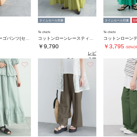
タイムセール対象
タイムセール対象
S
Te chichi
Te chichi
ミリタリーカーゴパンツ(セットアップ可)
コットンローンレースティアードスカート
￥9,790
￥3,795
-50%O
レビ
ュー
5.0
（1）
を見
お気に入り
お気に入り
る