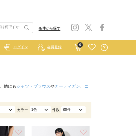
条件から探す
0
ログイン
会員登録
。他にも
シャツ・ブラウス
や
カーディガン
、
ニ
1色
80件
カラー
件数
お気に入り
お気に入り