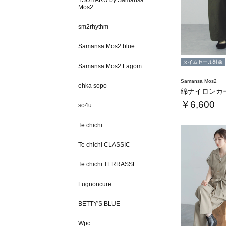
TSUHARU by Samansa
Mos2
sm2rhythm
Samansa Mos2 blue
タイムセール対象
Samansa Mos2 Lagom
Samansa Mos2
ehka sopo
綿ナイロンカ
￥6,600
sō4ū
Te chichi
Te chichi CLASSIC
Te chichi TERRASSE
Lugnoncure
BETTY'S BLUE
Wpc.