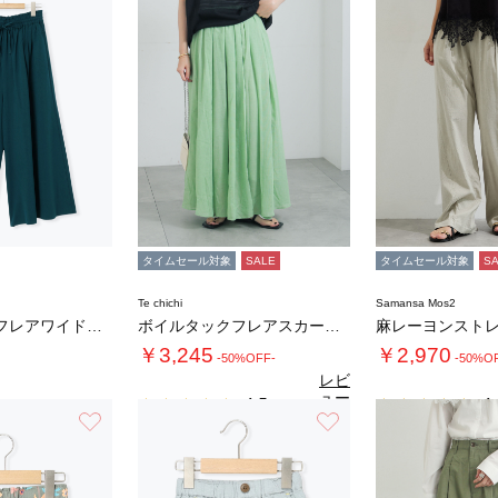
タイムセール対象
SALE
タイムセール対象
S
Te chichi
Samansa Mos2
【接触冷感】フレアワイドパンツ
ボイルタックフレアスカート(セットアップ可)…
麻レーヨンスト
￥3,245
￥2,970
-50%OFF-
-50%O
レビ
ュー
4.5
4.
（2）
を見
お気に入り
お気に入り
る