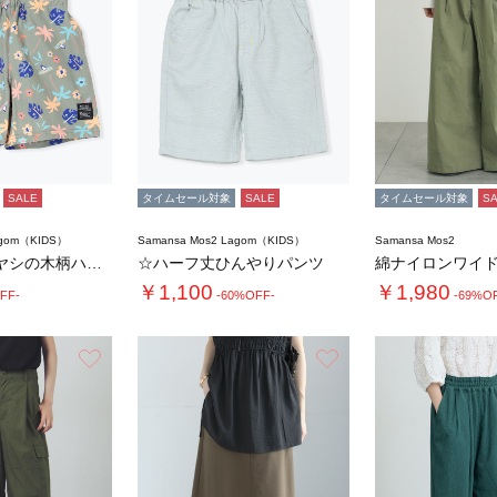
SALE
タイムセール対象
SALE
タイムセール対象
S
agom（KIDS）
Samansa Mos2 Lagom（KIDS）
Samansa Mos2
【吸水速乾】ヤシの木柄ハーフパンツ
☆ハーフ丈ひんやりパンツ
綿ナイロンワイ
￥1,100
￥1,980
FF-
-60%OFF-
-69%O
お気に入り
お気に入り
4.