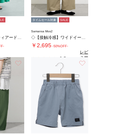
ALE
タイムセール対象
SALE
Samansa Mos2
コットンローンティアードスカート
◇【接触冷感】ワイドイージーパンツ
￥2,695
FF-
-50%OFF-
レビ
ュー
3.5
（2）
を見
お気に入り
お気に入り
る