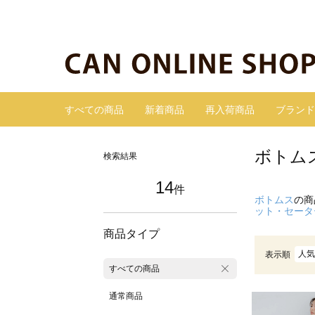
すべての商品
新着商品
再入荷商品
ブランド
ボトム
検索結果
14
件
ボトムス
の商
ット・セータ
商品タイプ
人気
表示順
すべての商品
通常商品