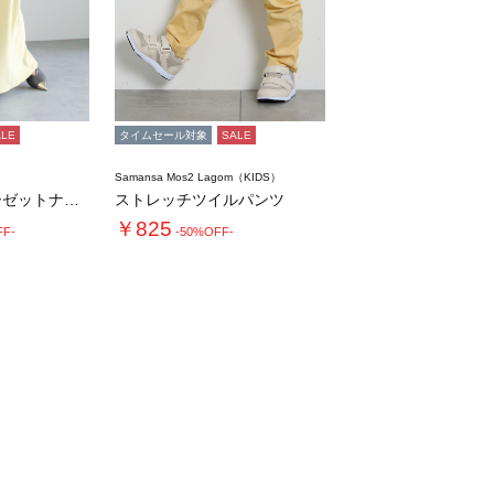
ALE
タイムセール対象
SALE
Samansa Mos2 Lagom（KIDS）
ストレッチジョーゼットナロースカート《202…
ストレッチツイルパンツ
￥825
FF-
-50%OFF-