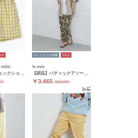
ALE
タイムセール対象
SALE
m（KIDS）
Te chichi
【140・150】チェックショートパンツ(セ…
【調温】バティックアソートプリントパンツ
￥3,465
FF-
-50%OFF-
レビ
ュー
5.0
（3）
を見
お気に入り
お気に入り
る