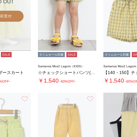
D OUT
荷受付
SALE
タイムセール対象
SALE
タイムセール対象
S
Samansa Mos2 Lagom（KIDS）
Samansa Mos2 Lago
ザースカート
☆チェックショートパンツ(セットアップ可)
￥1,540
￥1,540
0%OFF-
-60%OFF-
-60%O
お気に入り
お気に入り