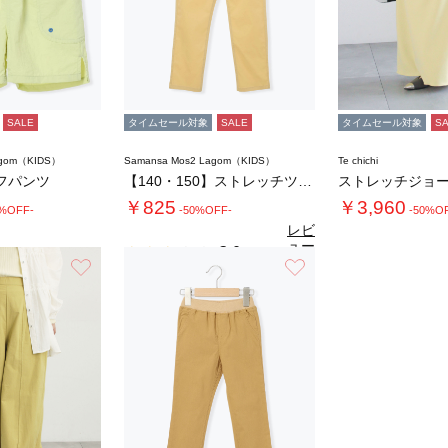
SALE
タイムセール対象
SALE
タイムセール対象
S
agom（KIDS）
Samansa Mos2 Lagom（KIDS）
Te chichi
フパンツ
【140・150】ストレッチツイルパンツ
￥825
￥3,960
0%OFF-
-50%OFF-
-50%O
レビ
ュー
3.0
（1）
を見
お気に入り
お気に入り
る