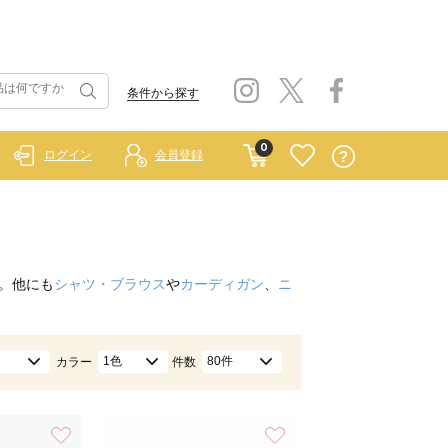
条件から探す
0
ログイン
会員登録
。他にも
シャツ・ブラウス
や
カーディガン
、
ニ
1色
80件
カラー
件数
お気に入り
お気に入り