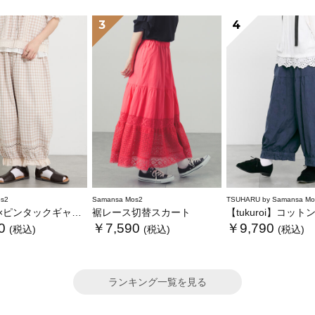
3
4
s2
Samansa Mos2
TSUHARU by Samansa Mo
クギャザーパンツ《限定カラーあり》
裾レース切替スカート
【tukuroi】コットンジャカード製品染め裾フリル
0
￥7,590
￥9,790
(税込)
(税込)
(税込)
ランキング一覧を見る