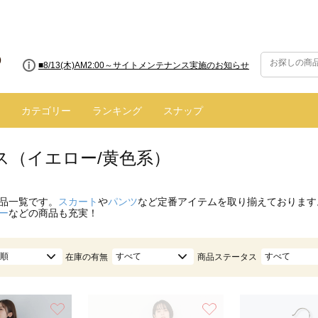
■8/13(木)AM2:00～サイトメンテナンス実施のお知らせ
カテゴリー
ランキング
スナップ
ス（イエロー/黄色系）
品一覧です。
スカート
や
パンツ
など定番アイテムを取り揃えております
ー
などの商品も充実！
順
すべて
すべて
在庫の有無
商品ステータス
お気に入り
お気に入り