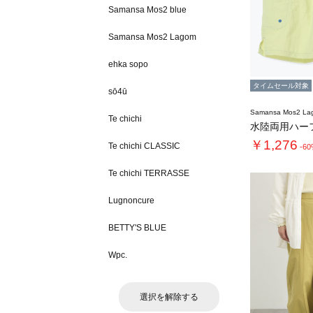
Samansa Mos2 blue
Samansa Mos2 Lagom
ehka sopo
タイムセール対象
sō4ū
Samansa Mos2 L
Te chichi
水陸両用ハー
￥1,276
Te chichi CLASSIC
-6
Te chichi TERRASSE
Lugnoncure
BETTY'S BLUE
Wpc.
選択を解除する