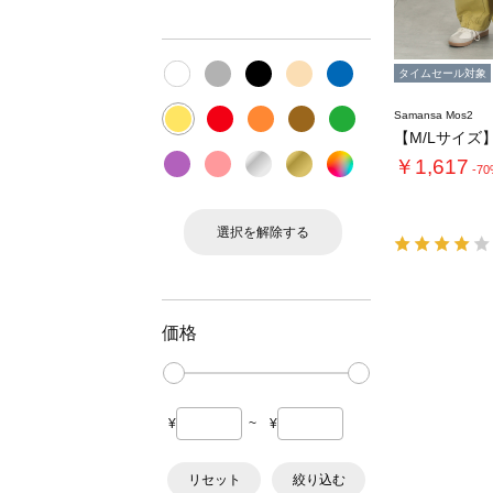
タイムセール対象
Samansa Mos2
￥1,617
-7
選択を解除する
価格
¥
~
¥
リセット
絞り込む