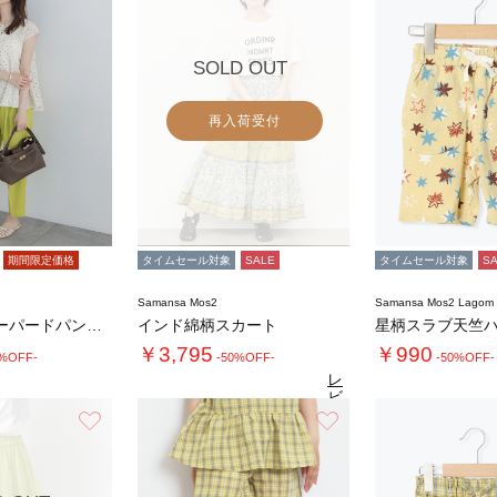
SOLD OUT
再入荷受付
期間限定価格
タイムセール対象
SALE
タイムセール対象
S
Samansa Mos2
Samansa Mos2 Lago
【高通気】テーパードパンツ（セットアップ可）…
インド綿柄スカート
星柄スラブ天竺
￥3,795
￥990
7%OFF-
-50%OFF-
-50%OFF-
レ
ビ
ュ
お気に入り
お気に入り
4.5
（20）
ー
を
見
る