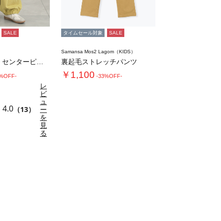
SALE
タイムセール対象
SALE
Samansa Mos2 Lagom（KIDS）
【M/Lサイズ】センターピンタック裾ギャザー…
裏起毛ストレッチパンツ
￥1,100
0%OFF-
-33%OFF-
レ
ビ
ュ
4.0
（13）
ー
を
見
る