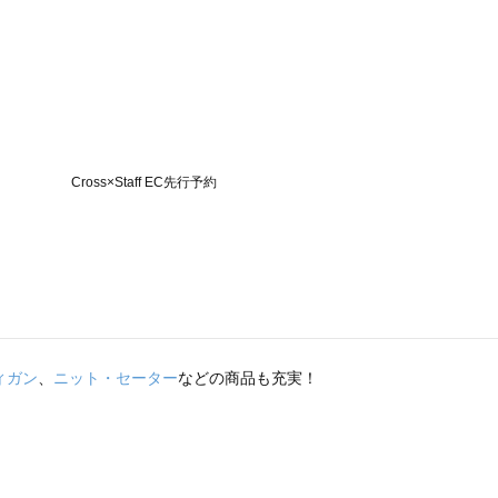
ィガン
、
ニット・セーター
などの商品も充実！