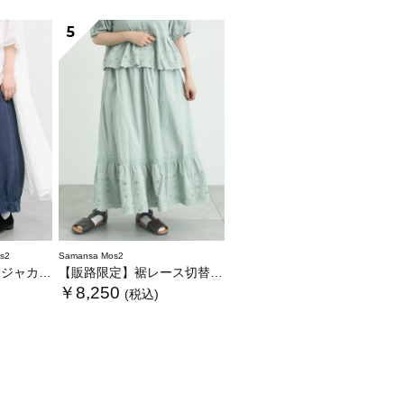
5
s2
Samansa Mos2
パンツ《WEB限定》
【販路限定】裾レース切替ギャザースカート
￥8,250
(税込)