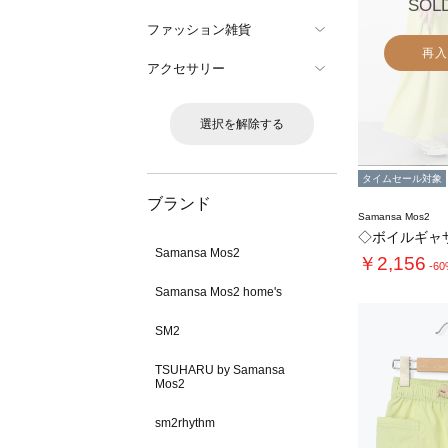
SOL
ファッション雑貨
再入
アクセサリー
選択を解除する
タイムセール対象
ブランド
Samansa Mos2
◇ボイルギャ
Samansa Mos2
￥2,156
-6
Samansa Mos2 home's
SM2
TSUHARU by Samansa
Mos2
sm2rhythm