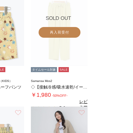
SOLD OUT
再入荷受付
ALE
タイムセール対象
SALE
m（KIDS）
Samansa Mos2
ハーフパンツ
◇【接触冷感/吸水速乾/イージーケア】イージ…
￥1,980
-50%OFF-
レビ
ュー
5.0
（1）
を見
お気に入り
お気に入り
る