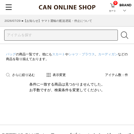
0
BRAND
カート
2026/07/29 ■【お知らせ】ヤマト運輸の配送遅延・停止について
2026/03/18 ■店舗受け取りサービスのご案内
バッグ
の商品一覧です。他にも
スカート
や
シャツ・ブラウス
、
カーディガン
などの
商品を取り揃えております。
さらに絞り込む
表示変更
アイテム数：
件
条件に一致する商品は見つかりませんでした。
お手数ですが、検索条件を変更してください。