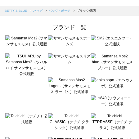
sm2rhythm（サマンサモスモス リズム）のバッグ・ポーチ一覧
Samansa Mos2 blue（サマンサモスモス ブルー）のバッグ・ポーチ一覧
BETTY'S BLUE
バッグ
バッグ・ポーチ
ブラック/黒系
Samansa Mos2 Lagom（サマンサモスモス ラーゴム）のバッグ・ポーチ一覧
ehka sopo（エヘカソポ）のバッグ・ポーチ一覧
ブランド一覧
sō4ū（ソウフォーユー）のバッグ・ポーチ一覧
Te chichi（テチチ）のバッグ・ポーチ一覧
Te chichi CLASSIC（テチチ クラシック）のバッグ・ポーチ一覧
Te chichi TERRASSE（テチチ テラス）のバッグ・ポーチ一覧
Lugnoncure（ルノンキュール）のバッグ・ポーチ一覧
BETTY'S BLUE（べティーズブルー）のバッグ・ポーチ一覧
Wpc.（ワールドパーティー）のバッグ・ポーチ一覧