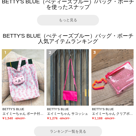
BETTY'S BLUE（べティーズブルー）/バッグ・ポーチ
を使ったスナップ
もっと見る
BETTY'S BLUE（べティーズブルー）バッグ・ポーチ
人気アイテムランキング
1
2
3
BETTY'S BLUE
BETTY'S BLUE
BETTY'S BLUE
エイミーちゃん ポーチ付きエコバッグ
エイミーちゃん サコッシュ
エイミーちゃん クリアポーチ
￥1,540
￥1,276
￥1,188
-60%OFF-
-60%OFF-
-60%OFF-
ランキング一覧を見る