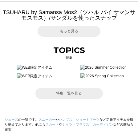
TSUHARU by Samansa Mos2（ツハル バイ サマンサ
モスモス）/サンダルを使ったスナップ
もっと見る
TOPICS
特集
特集一覧を見る
シューズ
の一覧です。
スニーカー
や
パンプス
、
ショートブーツ
など定番アイテムを取
り揃えております。他にも
スカート
や
シャツ・ブラウス
、
カーディガン
などの商品も
充実！