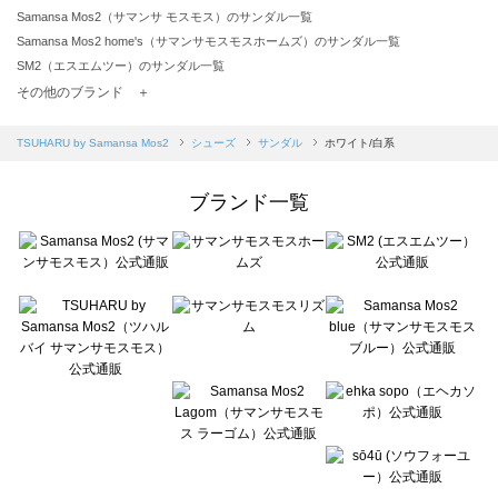
Samansa Mos2（サマンサ モスモス）のサンダル一覧
Samansa Mos2 home's（サマンサモスモスホームズ）のサンダル一覧
SM2（エスエムツー）のサンダル一覧
TSUHARU by Samansa Mos2（ツハルバイサマンサモスモス）のサンダル一覧
その他のブランド ＋
sm2rhythm（サマンサモスモス リズム）のサンダル一覧
Samansa Mos2 blue（サマンサモスモス ブルー）のサンダル一覧
TSUHARU by Samansa Mos2
シューズ
サンダル
ホワイト/白系
Samansa Mos2 Lagom（サマンサモスモス ラーゴム）のサンダル一覧
ehka sopo（エヘカソポ）のサンダル一覧
ブランド一覧
sō4ū（ソウフォーユー）のサンダル一覧
Te chichi（テチチ）のサンダル一覧
Te chichi CLASSIC（テチチ クラシック）のサンダル一覧
Te chichi TERRASSE（テチチ テラス）のサンダル一覧
Lugnoncure（ルノンキュール）のサンダル一覧
BETTY'S BLUE（べティーズブルー）のサンダル一覧
Wpc.（ワールドパーティー）のサンダル一覧