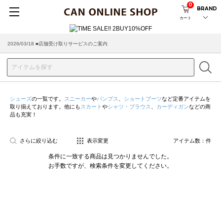
0
BRAND
カート
2026/03/18 ■店舗受け取りサービスのご案内
シューズ
の一覧です。
スニーカー
や
パンプス
、
ショートブーツ
など定番アイテムを
取り揃えております。他にも
スカート
や
シャツ・ブラウス
、
カーディガン
などの商
品も充実！
さらに絞り込む
表示変更
アイテム数：
件
条件に一致する商品は見つかりませんでした。
お手数ですが、検索条件を変更してください。