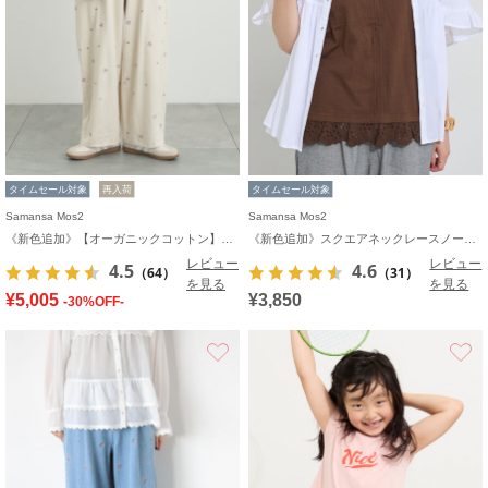
タイムセール対象
再入荷
タイムセール対象
Samansa Mos2
Samansa Mos2
《新色追加》【オーガニックコットン】デニムバレルパンツ
《新色追加》スクエアネックレースノースリーブ【接触冷感】
レビュー
レビュー
4.5
4.6
（64）
（31）
を見る
を見る
¥5,005
¥3,850
-30%OFF-
お気に入り