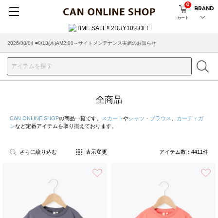
0
BRAND
カート
2026/07/29 ■【お知らせ】ヤマト運輸の配送遅延・停止について
全商品
CAN ONLINE SHOP
の商品一覧です。
スカート
や
シャツ・ブラウス
、
カーディガ
ン
など定番アイテムを取り揃えております。
さらに絞り込む
表示変更
アイテム数：
4411
件
お気に入り