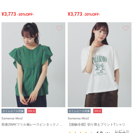
¥3,773
¥3,773
-30%OFF-
-30%OFF-
お気に入り
タイムセール対象
SALE
タイムセール対象
SALE
Samansa Mos2
Samansa Mos2
前後2WAYフリル袖レースピンタックノースリブラウス
【接触冷感】切り替えプリントTシャツ
レビュー