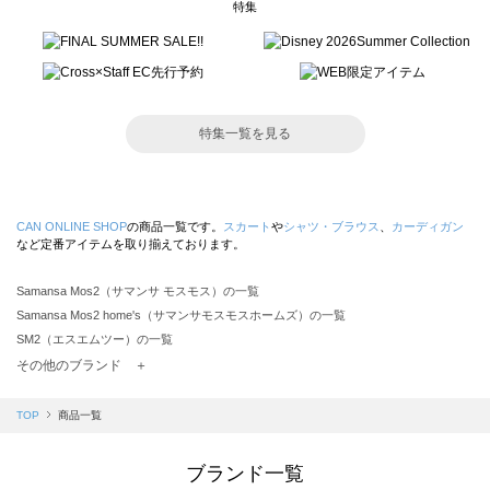
特集
特集一覧を見る
CAN ONLINE SHOP
の商品一覧です。
スカート
や
シャツ・ブラウス
、
カーディガン
など定番アイテムを取り揃えております。
Samansa Mos2（サマンサ モスモス）の一覧
Samansa Mos2 home's（サマンサモスモスホームズ）の一覧
SM2（エスエムツー）の一覧
TSUHARU by Samansa Mos2（ツハルバイサマンサモスモス）の一覧
その他のブランド ＋
sm2rhythm（サマンサモスモス リズム）の一覧
Samansa Mos2 blue（サマンサモスモス ブルー）の一覧
TOP
商品一覧
Samansa Mos2 Lagom（サマンサモスモス ラーゴム）の一覧
ehka sopo（エヘカソポ）の一覧
ブランド一覧
sō4ū（ソウフォーユー）の一覧