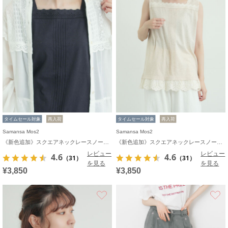
タイムセール対象
再入荷
タイムセール対象
再入荷
Samansa Mos2
Samansa Mos2
《新色追加》スクエアネックレースノースリーブ【接触冷感】
《新色追加》スクエアネックレースノースリーブ【接触冷感】
レビュー
レビュー
4.6
4.6
（31）
（31）
を見る
を見る
¥3,850
¥3,850
お気に入り