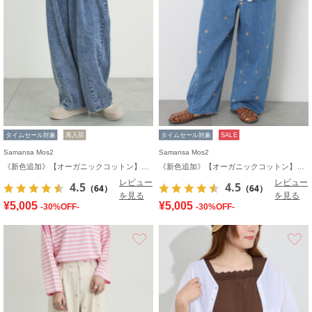
タイムセール対象
再入荷
タイムセール対象
SALE
Samansa Mos2
Samansa Mos2
《新色追加》【オーガニックコットン】デニムバレルパンツ
《新色追加》【オーガニックコットン】デニムバレルパンツ
レビュー
レビュー
4.5
4.5
（64）
（64）
を見る
を見る
¥5,005
¥5,005
-30%OFF-
-30%OFF-
お気に入り