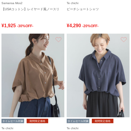
Samansa Mos2
Te chichi
【USAコットン】レイヤード風ノースリ
ピーチショートシャツ
¥1,925
¥4,290
-30%OFF-
-20%OFF-
お気に入り
タイムセール対象
期間限定価格
タイムセール対象
期間限定価格
Te chichi
Te chichi