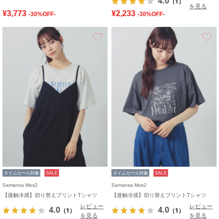
4.0
（1）
を見る
¥3,773
¥2,233
-30%OFF-
-30%OFF-
お気に入り
タイムセール対象
SALE
タイムセール対象
SALE
Samansa Mos2
Samansa Mos2
【接触冷感】切り替えプリントTシャツ
【接触冷感】切り替えプリントTシャツ
レビュー
レビュー
4.0
4.0
（1）
（1）
を見る
を見る