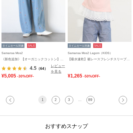
タイムセール対象
SALE
タイムセール対象
SALE
Samansa Mos2
Samansa Mos2 Lagom（KIDS）
《新色追加》【オーガニックコットン】デニムバレルパンツ
【吸水速乾】裾レースフレンチスリーブTシャツ
レビュー
4.5
（64）
を見る
¥5,005
¥1,265
-30%OFF-
-50%OFF-
1
2
3
…
89
おすすめスナップ