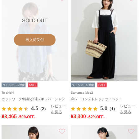
SOLD OUT
再入荷受付
タイムセール対象
SALE
タイムセール対象
SALE
Te chichi
Samansa Mos2
カットワーク刺繍5分袖スキッパーシャツ
麻レーヨンストレッチサロペット
レビュー
レビュー
4.5
5.0
（2）
（1）
を見る
を見る
¥3,465
¥3,300
-50%OFF-
-62%OFF-
お気に入り