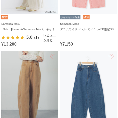
NEW
タイムセール対象
NEW
Samansa Mos2
Samansa Mos2
〈M〉【kazumi×Samansa Mos2】キャミワンピース《WEB限定カラーあり》
デニムワイドバレルパンツ〈WEB限定SS・XLサイズ〉
レビュー
5.0
（3）
を見る
¥13,200
¥7,150
お気に入り