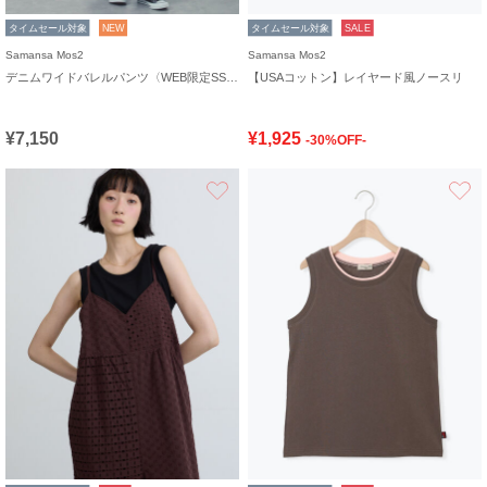
タイムセール対象
NEW
タイムセール対象
SALE
Samansa Mos2
Samansa Mos2
デニムワイドバレルパンツ〈WEB限定SS・XLサイズ〉
【USAコットン】レイヤード風ノースリ
¥7,150
¥1,925
-30%OFF-
お気に入り