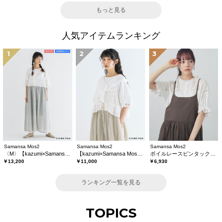
もっと見る
人気アイテムランキング
1
2
3
Samansa Mos2
Samansa Mos2
Samansa Mos2
〈M〉【kazumi×Samansa Mos2】キャミワンピース《WEB限定カラーあり》
【kazumi×Samansa Mos2】レースフリルブラウス
ボイルレースピンタックブラウス
￥13,200
￥11,000
￥6,930
ランキング一覧を見る
TOPICS