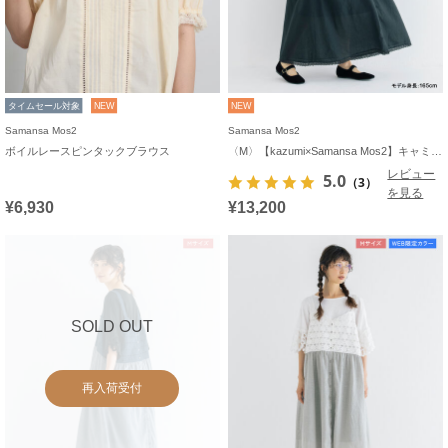
タイムセール対象
NEW
NEW
Samansa Mos2
Samansa Mos2
ボイルレースピンタックブラウス
〈M〉【kazumi×Samansa Mos2】キャミワンピース《WEB限定カラーあり》
レビュー
5.0
（3）
を見る
¥6,930
¥13,200
SOLD OUT
再入荷受付