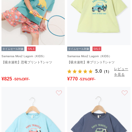
タイムセール対象
SALE
タイムセール対象
SALE
Samansa Mos2 Lagom（KIDS）
Samansa Mos2 Lagom（KIDS）
【吸水速乾】恐竜プリントTシャツ
【吸水速乾】車プリントTシャツ
レビュー
5.0
（1）
を見る
¥825
¥770
-50%OFF-
-53%OFF-
お気に入り