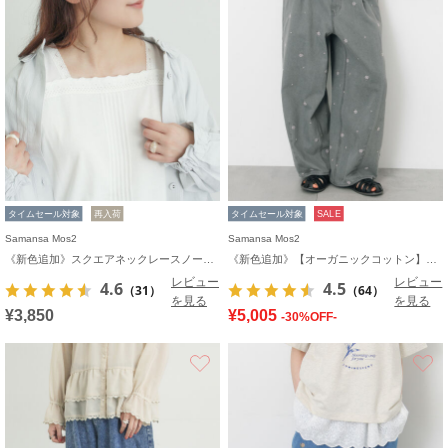
タイムセール対象
再入荷
タイムセール対象
SALE
Samansa Mos2
Samansa Mos2
《新色追加》スクエアネックレースノースリーブ【接触冷感】
《新色追加》【オーガニックコットン】デニムバレルパンツ
レビュー
レビュー
4.6
4.5
（31）
（64）
を見る
を見る
¥3,850
¥5,005
-30%OFF-
お気に入り