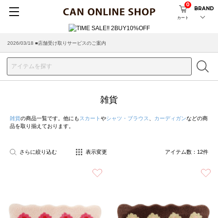
0
BRAND
カート
2026/03/18 ■店舗受け取りサービスのご案内
雑貨
雑貨
の商品一覧です。他にも
スカート
や
シャツ・ブラウス
、
カーディガン
などの商
品を取り揃えております。
さらに絞り込む
表示変更
アイテム数：
12
件
お気に入り