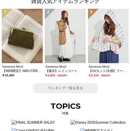
雑貨人気アイテムランキング
1
2
3
Samansa Mos2
Samansa Mos2
Samansa Mos2
【WEB限定】SM2×TIDEWAY 二つ折りがま口財布
【撥水】レインコート
【UVカット/冷感】フーディータオル
￥15,400
￥4,851
￥2,310
-30%OFF-
-40%OFF-
ランキング一覧を見る
TOPICS
特集