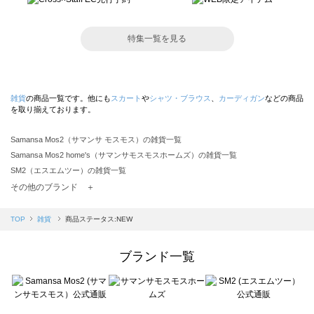
特集一覧を見る
雑貨
の商品一覧です。他にも
スカート
や
シャツ・ブラウス
、
カーディガン
などの商品
を取り揃えております。
Samansa Mos2（サマンサ モスモス）の雑貨一覧
Samansa Mos2 home's（サマンサモスモスホームズ）の雑貨一覧
SM2（エスエムツー）の雑貨一覧
TSUHARU by Samansa Mos2（ツハルバイサマンサモスモス）の雑貨一覧
その他のブランド ＋
sm2rhythm（サマンサモスモス リズム）の雑貨一覧
Samansa Mos2 blue（サマンサモスモス ブルー）の雑貨一覧
TOP
雑貨
商品ステータス:NEW
Samansa Mos2 Lagom（サマンサモスモス ラーゴム）の雑貨一覧
ehka sopo（エヘカソポ）の雑貨一覧
ブランド一覧
sō4ū（ソウフォーユー）の雑貨一覧
Te chichi（テチチ）の雑貨一覧
Te chichi CLASSIC（テチチ クラシック）の雑貨一覧
Te chichi TERRASSE（テチチ テラス）の雑貨一覧