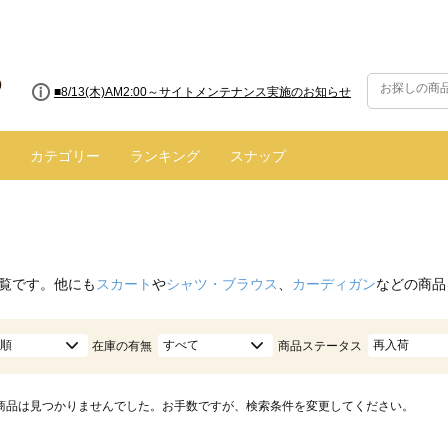
■8/13(木)AM2:00～サイトメンテナンス実施のお知らせ
カテゴリー
ランキング
スナップ
覧です。他にも
スカート
や
シャツ・ブラウス
、
カーディガン
などの商品
順
すべて
再入荷
在庫の有無
商品ステータス
商品は見つかりませんでした。お手数ですが、検索条件を変更してください。