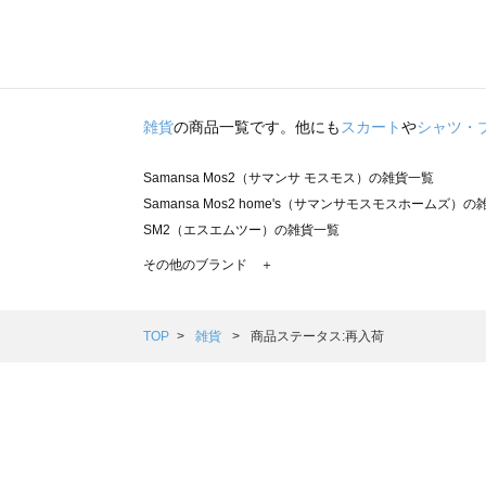
雑貨
の商品一覧です。他にも
スカート
や
シャツ・
Samansa Mos2（サマンサ モスモス）の雑貨一覧
Samansa Mos2 home's（サマンサモスモスホームズ）
SM2（エスエムツー）の雑貨一覧
TSUHARU by Samansa Mos2（ツハルバイサマンサ
その他のブランド ＋
sm2rhythm（サマンサモスモス リズム）の雑貨一覧
Samansa Mos2 blue（サマンサモスモス ブルー）の雑貨
Samansa Mos2 Lagom（サマンサモスモス ラーゴム）
TOP
雑貨
商品ステータス:再入荷
ehka sopo（エヘカソポ）の雑貨一覧
sō4ū（ソウフォーユー）の雑貨一覧
Te chichi（テチチ）の雑貨一覧
Te chichi CLASSIC（テチチ クラシック）の雑貨一覧
Te chichi TERRASSE（テチチ テラス）の雑貨一覧