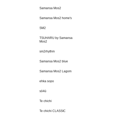
Samansa Mos2
Samansa Mos2 home's
SM2
TSUHARU by Samansa
Mos2
sm2rhythm
Samansa Mos2 blue
Samansa Mos2 Lagom
ehka sopo
sō4ū
Te chichi
Te chichi CLASSIC