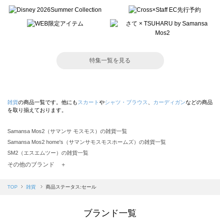
特集一覧を見る
雑貨
の商品一覧です。他にも
スカート
や
シャツ・ブラウス
、
カーディガン
などの商品
を取り揃えております。
Samansa Mos2（サマンサ モスモス）の雑貨一覧
Samansa Mos2 home's（サマンサモスモスホームズ）の雑貨一覧
SM2（エスエムツー）の雑貨一覧
TSUHARU by Samansa Mos2（ツハルバイサマンサモスモス）の雑貨一覧
その他のブランド ＋
sm2rhythm（サマンサモスモス リズム）の雑貨一覧
Samansa Mos2 blue（サマンサモスモス ブルー）の雑貨一覧
TOP
雑貨
商品ステータス:セール
Samansa Mos2 Lagom（サマンサモスモス ラーゴム）の雑貨一覧
ehka sopo（エヘカソポ）の雑貨一覧
ブランド一覧
sō4ū（ソウフォーユー）の雑貨一覧