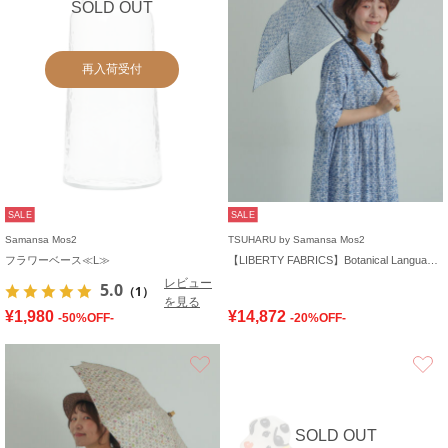
SOLD OUT
再入荷受付
SALE
SALE
Samansa Mos2
TSUHARU by Samansa Mos2
フラワーベース≪L≫
【LIBERTY FABRICS】Botanical Language柄日傘
レビュー
5.0
（1）
を見る
¥1,980
¥14,872
-50%OFF-
-20%OFF-
お気に入り
SOLD OUT