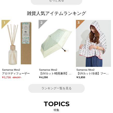
もっと見る
雑貨人気アイテムランキング
1
2
3
Samansa Mos2
Samansa Mos2
Samansa Mos2
アロマディフューザー
【UVカット/晴雨兼用】折り畳み傘
【UVカット/冷感】フーディータオル
￥1,716
￥4,290
￥3,850
-60%OFF-
ランキング一覧を見る
TOPICS
特集