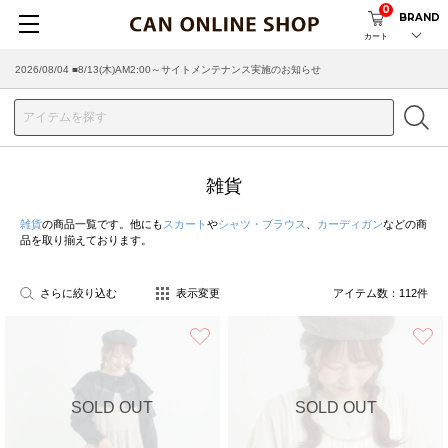
0
BRAND
カート
2026/08/04 ■8/13(木)AM2:00～サイトメンテナンス実施のお知らせ
雑貨
雑貨
の商品一覧です。他にも
スカート
や
シャツ・ブラウス
、
カーディガン
などの商
品を取り揃えております。
さらに絞り込む
表示変更
アイテム数：
112
件
お気に入り
SOLD OUT
SOLD OUT