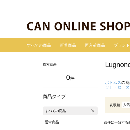
すべての商品
新着商品
再入荷商品
ブランド
Lugn
検索結果
0
件
ボトムス
の商
ット・セータ
商品タイプ
人気
表示順
すべての商品
通常商品
条件に一致する