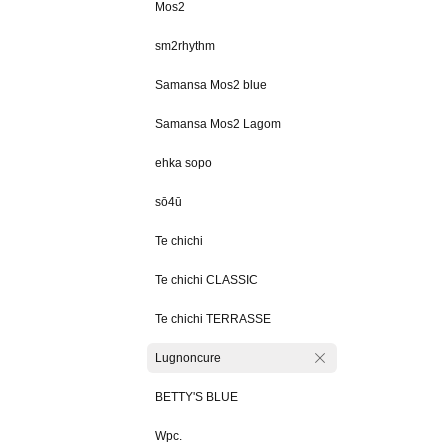
Mos2
sm2rhythm
Samansa Mos2 blue
Samansa Mos2 Lagom
ehka sopo
sō4ū
Te chichi
Te chichi CLASSIC
Te chichi TERRASSE
Lugnoncure
BETTY'S BLUE
Wpc.