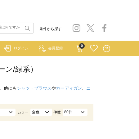
条件から探す
0
ログイン
会員登録
リーン/緑系）
。他にも
シャツ・ブラウス
や
カーディガン
、
ニ
全色
80件
カラー
件数