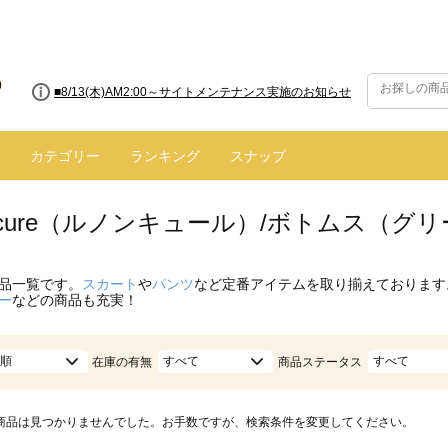
■8/13(木)AM2:00～サイトメンテナンス実施のお知らせ
カテゴリー
ランキング
スナップ
oncure（ルノンキュール）/ボトムス（グ
品一覧です。
スカート
や
パンツ
など定番アイテムを取り揃えております
ー
などの商品も充実！
順
すべて
すべて
在庫の有無
商品ステータス
商品は見つかりませんでした。お手数ですが、検索条件を変更してください。