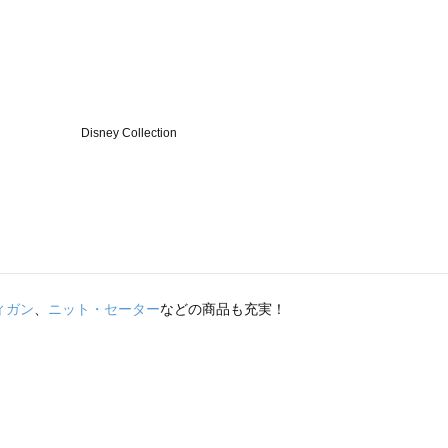
ィガン
、
ニット・セーター
などの商品も充実！