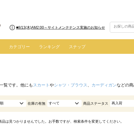
■8/13(木)AM2:00～サイトメンテナンス実施のお知らせ
カテゴリー
ランキング
スナップ
一覧です。他にも
スカート
や
シャツ・ブラウス
、
カーディガン
などの商
順
すべて
再入荷
在庫の有無
商品ステータス
商品は見つかりませんでした。お手数ですが、検索条件を変更してください。