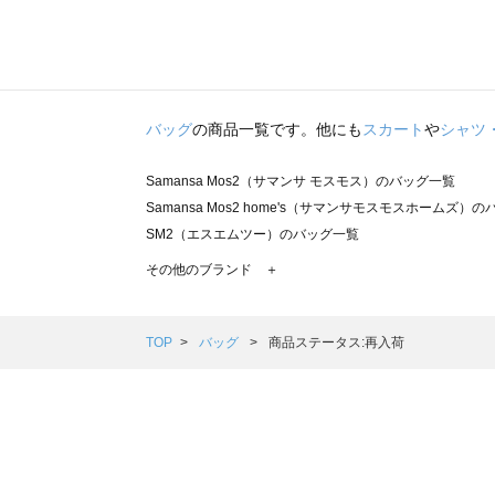
バッグ
の商品一覧です。他にも
スカート
や
シャツ
Samansa Mos2（サマンサ モスモス）のバッグ一覧
Samansa Mos2 home's（サマンサモスモスホームズ）
SM2（エスエムツー）のバッグ一覧
TSUHARU by Samansa Mos2（ツハルバイサマンサ
その他のブランド ＋
sm2rhythm（サマンサモスモス リズム）のバッグ一覧
Samansa Mos2 blue（サマンサモスモス ブルー）のバッ
Samansa Mos2 Lagom（サマンサモスモス ラーゴム）
TOP
バッグ
商品ステータス:再入荷
ehka sopo（エヘカソポ）のバッグ一覧
sō4ū（ソウフォーユー）のバッグ一覧
Te chichi（テチチ）のバッグ一覧
Te chichi CLASSIC（テチチ クラシック）のバッグ一覧
Te chichi TERRASSE（テチチ テラス）のバッグ一覧