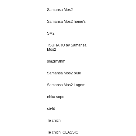
Samansa Mos2
Samansa Mos2 home's
SM2
TSUHARU by Samansa
Mos2
sm2rhythm
Samansa Mos2 blue
Samansa Mos2 Lagom
ehka sopo
sō4ū
Te chichi
Te chichi CLASSIC