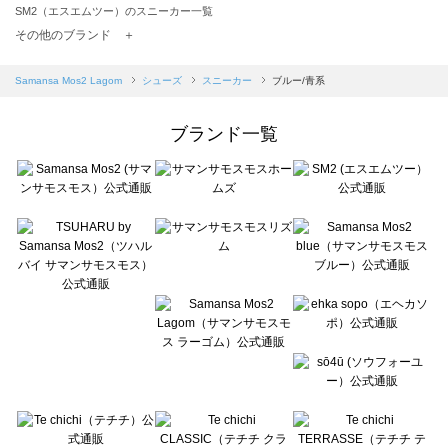
SM2（エスエムツー）のスニーカー一覧
TSUHARU by Samansa Mos2（ツハルバイサマンサモスモス）のスニーカー一覧
その他のブランド ＋
sm2rhythm（サマンサモスモス リズム）のスニーカー一覧
Samansa Mos2 blue（サマンサモスモス ブルー）のスニーカー一覧
Samansa Mos2 Lagom
シューズ
スニーカー
ブルー/青系
Samansa Mos2 Lagom（サマンサモスモス ラーゴム）のスニーカー一覧
ehka sopo（エヘカソポ）のスニーカー一覧
ブランド一覧
sō4ū（ソウフォーユー）のスニーカー一覧
Te chichi（テチチ）のスニーカー一覧
Te chichi CLASSIC（テチチ クラシック）のスニーカー一覧
Te chichi TERRASSE（テチチ テラス）のスニーカー一覧
Lugnoncure（ルノンキュール）のスニーカー一覧
BETTY'S BLUE（べティーズブルー）のスニーカー一覧
Wpc.（ワールドパーティー）のスニーカー一覧