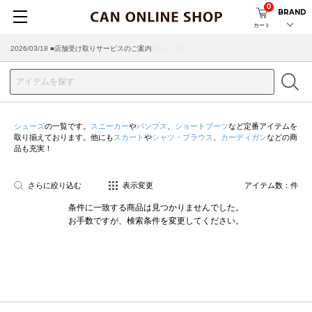
0
BRAND
カート
2026/03/18 ■店舗受け取りサービスのご案内
シューズ
の一覧です。
スニーカー
や
パンプス
、
ショートブーツ
など定番アイテムを
取り揃えております。他にも
スカート
や
シャツ・ブラウス
、
カーディガン
などの商
品も充実！
さらに絞り込む
表示変更
アイテム数：
件
条件に一致する商品は見つかりませんでした。
お手数ですが、検索条件を変更してください。